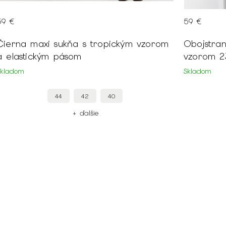
59 €
59 €
Obojstranná čierna bunda s leopardím
Obojst
vzorom 23278
vzorom
Skladom
Skladom
XXL
XL
M
+ ďalšie