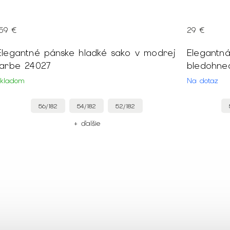
29 €
69 €
ej
Elegantná pánska obleková vesta v
Eleg
bledohnedej farbe 24020
noha
Na dotaz
Na do
56/182
54/182
52/182
+ ďalšie