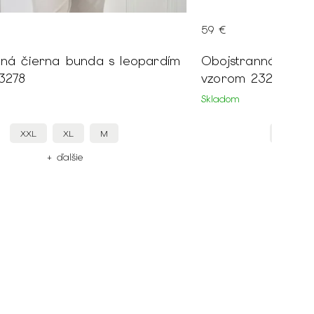
89 €
ranná hnedá bunda s leopardím
Ležérne béžové
 23279
24054
Skladom
XXL
XL
M
48
+ ďalšie