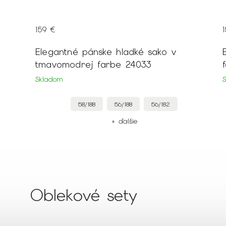
159 €
o v
Elegantné pánske hladké sako v modr
farbe 24027
Skladom
82
56/182
54/182
52/182
+ ďalšie
Oblekové sety