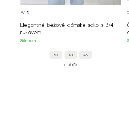
59 €
s 3/4
Čierna maxi sukňa s tropickým vzorom
a elastickým pásom
Skladom
44
42
40
+ ďalšie