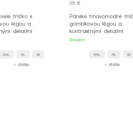
25 €
iele tričko s
Pánske tmavomodré trič
vou légou a
gombíkovou légou a
nými detailmi
kontrastnými detailmi
Skladom
XXL
XL
M
XXL
XL
M
+ ďalšie
+ ďalšie