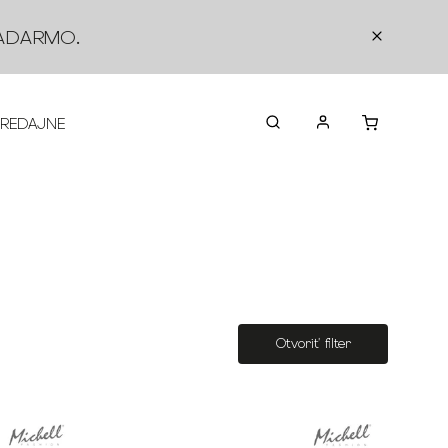
ADARMO
.
PREDAJNE
O NÁS
KONTAKTY
VRÁTEN
Otvoriť filter