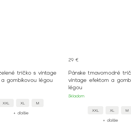
29 €
elené tričko s vintage
Pánske tmavomodré trič
 a gombíkovou légou
vintage efektom a gomb
légou
Skladom
XXL
XL
M
XXL
XL
M
+ ďalšie
+ ďalšie