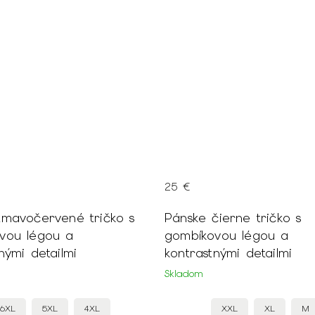
25 €
tmavočervené tričko s
Pánske čierne tričko s
vou légou a
gombíkovou légou a
nými detailmi
kontrastnými detailmi
Skladom
6XL
5XL
4XL
XXL
XL
M