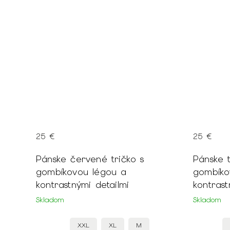
25 €
25 €
Pánske červené tričko s
Pánske 
gombíkovou légou a
gombíko
kontrastnými detailmi
kontrast
Skladom
Skladom
XXL
XL
M