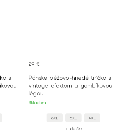
29 €
ko s
Pánske béžovo-hnedé tričko s
íkovou
vintage efektom a gombíkovou
légou
Skladom
6XL
5XL
4XL
+ ďalšie