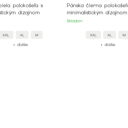
iela polokošeľa s
Pánska čierna polokošeľ
stickým dizajnom
minimalistickým dizajnom
Skladom
XXL
XL
M
XXL
XL
M
+ ďalšie
+ ďalšie