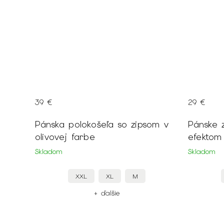
39 €
29 €
Pánska polokošeľa so zipsom v
Pánske z
olivovej farbe
efektom
Skladom
Skladom
XXL
XL
M
+ ďalšie