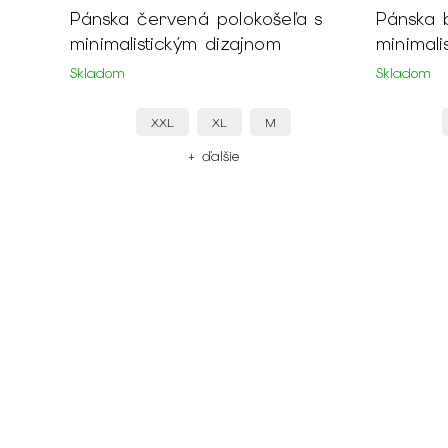
Pánska červená polokošeľa s
Pánska b
minimalistickým dizajnom
minimali
Skladom
Skladom
XXL
XL
M
+ ďalšie