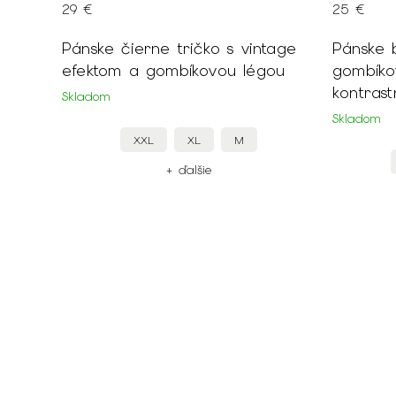
29 €
25 €
Pánske čierne tričko s vintage
Pánske b
efektom a gombíkovou légou
gombíko
kontrast
Skladom
Skladom
XXL
XL
M
+ ďalšie