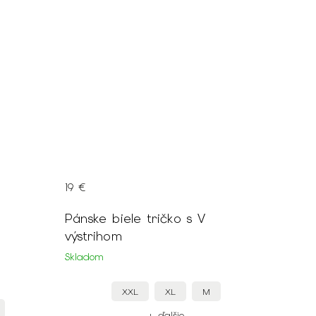
19 €
Pánske biele tričko s V
výstrihom
Skladom
XXL
XL
M
+ ďalšie