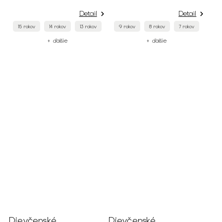
Detail
Detail
15 rokov
14 rokov
13 rokov
9 rokov
8 rokov
7 rokov
+ ďalšie
+ ďalšie
Dievčenské
Dievčenské