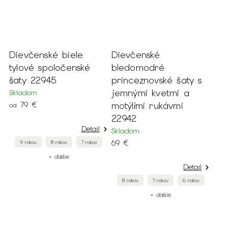
Dievčenské biele
Dievčenské
tylové spoločenské
bledomodré
šaty 22945
princeznovské šaty s
jemnými kvetmi a
Skladom
79 €
motýlími rukávmi
od
22942
Detail
Skladom
69 €
9 rokov
8 rokov
7 rokov
+ ďalšie
Detail
8 rokov
7 rokov
6 rokov
+ ďalšie