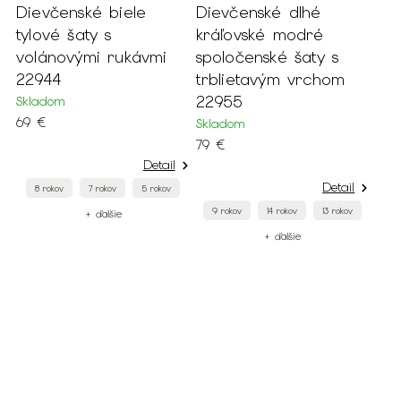
Dievčenské biele
Dievčenské dlhé
tylové šaty s
kráľovské modré
volánovými rukávmi
spoločenské šaty s
22944
trblietavým vrchom
22955
Skladom
69 €
Skladom
79 €
Detail
Detail
8 rokov
7 rokov
5 rokov
9 rokov
14 rokov
13 rokov
+ ďalšie
+ ďalšie