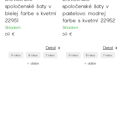
spoločenské šaty v
spoločenské šaty v
bielej farbe s kvetmi
pastelovo modrej
22951
farbe s kvetmi 22952
Skladom
Skladom
69 €
69 €
Detail
Detail
9 rokov
8 rokov
7 rokov
9 rokov
8 rokov
7 rokov
+ ďalšie
+ ďalšie