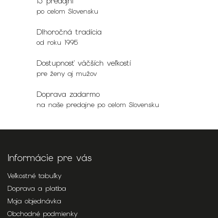
13 predajní
po celom Slovensku
Dlhoročná tradícia
od roku 1995
Dostupnosť väčších veľkostí
pre ženy aj mužov
Doprava zadarmo
na naše predajne po celom Slovensku
Informácie pre vás
Veľkostné tabuľky
Doprava a platba
Moja objednávka
Obchodné podmienky