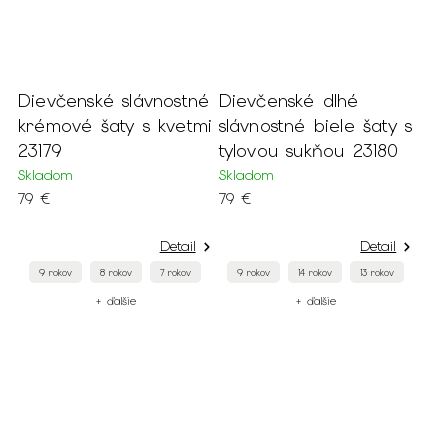
Dievčenské slávnostné
Dievčenské dlhé
krémové šaty s kvetmi
slávnostné biele šaty s
23179
tylovou sukňou 23180
Skladom
Skladom
79 €
79 €
Detail
Detail
9 rokov
8 rokov
7 rokov
9 rokov
14 rokov
13 rokov
+ ďalšie
+ ďalšie