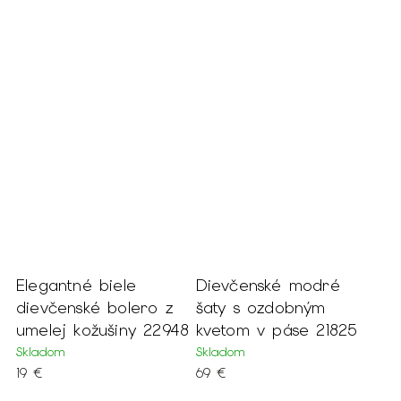
Elegantné biele
Dievčenské modré
dievčenské bolero z
šaty s ozdobným
umelej kožušiny 22948
kvetom v páse 21825
Skladom
Skladom
19 €
69 €