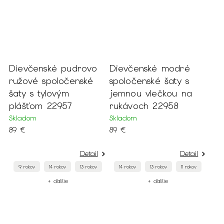
Dievčenské pudrovo
Dievčenské modré
ružové spoločenské
spoločenské šaty s
šaty s tylovým
jemnou vlečkou na
plášťom 22957
rukávoch 22958
Skladom
Skladom
89 €
89 €
Detail
Detail
9 rokov
14 rokov
13 rokov
14 rokov
13 rokov
11 rokov
+ ďalšie
+ ďalšie