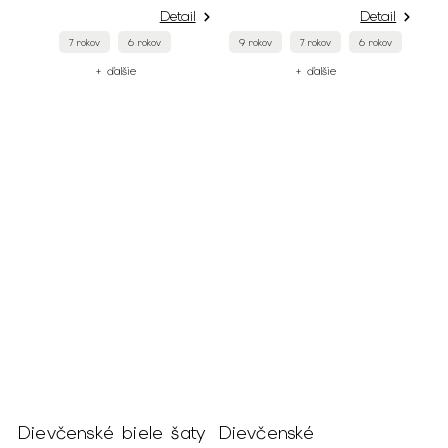
Detail
Detail
7 rokov
6 rokov
9 rokov
7 rokov
6 rokov
+ ďalšie
+ ďalšie
Dievčenské biele šaty
Dievčenské