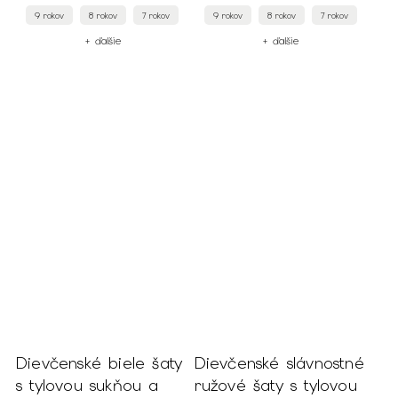
9 rokov
8 rokov
7 rokov
9 rokov
8 rokov
7 rokov
+ ďalšie
+ ďalšie
Dievčenské biele šaty
Dievčenské slávnostné
s tylovou sukňou a
ružové šaty s tylovou