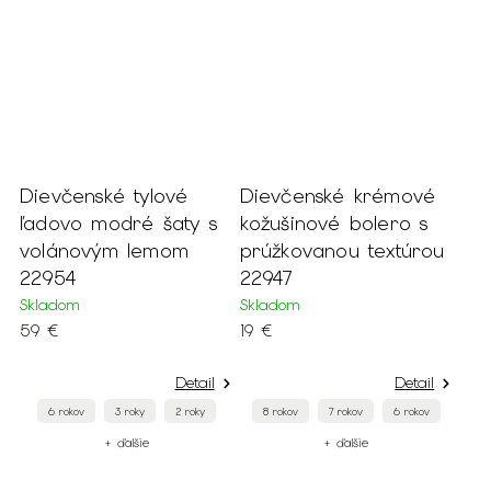
Dievčenské tylové
Dievčenské krémové
ľadovo modré šaty s
kožušinové bolero s
volánovým lemom
prúžkovanou textúrou
22954
22947
Skladom
Skladom
59 €
19 €
Detail
Detail
6 rokov
3 roky
2 roky
8 rokov
7 rokov
6 rokov
+ ďalšie
+ ďalšie