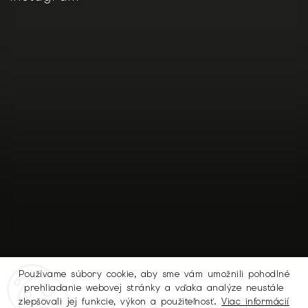
Používame súbory cookie, aby sme vám umožnili pohodlné
prehliadanie webovej stránky a vďaka analýze neustále
Sledovať na Instagrame
zlepšovali jej funkcie, výkon a použiteľnosť.
Viac informácií