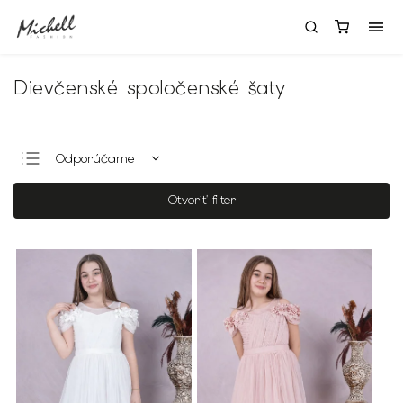
Dievčenské spoločenské šaty
Odporúčame
Najlacnejšie
Otvoriť filter
Najdrahšie
Najpredávanejšie
Abecedne