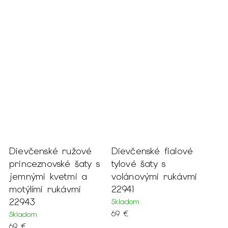
Dievčenské ružové
Dievčenské fialové
princeznovské šaty s
tylové šaty s
jemnými kvetmi a
volánovými rukávmi
motýlími rukávmi
22941
22943
Skladom
69 €
Skladom
69 €