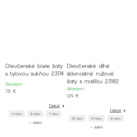
Dievčenské biele šaty
Dievčenské dlhé
s tylovou sukňou 23174
slávnostné ružové
šaty s mašľou 23182
Skladom
Skladom
75 €
129 €
Detail
Detail
9 rokov
8 rokov
7 rokov
15 rokov
14 rokov
13 rokov
+ ďalšie
+ ďalšie