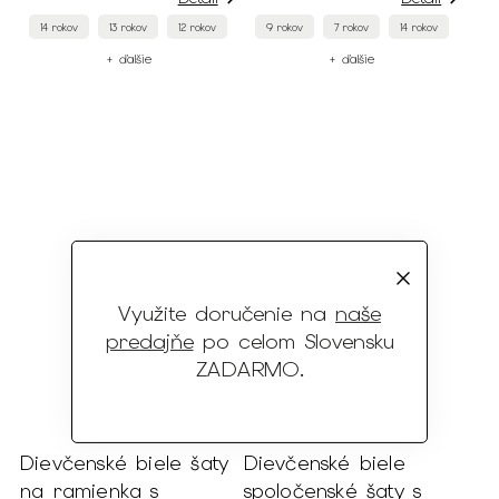
14 rokov
13 rokov
12 rokov
9 rokov
7 rokov
14 rokov
+ ďalšie
+ ďalšie
Využite doručenie na
naše
predajňe
po celom Slovensku
ZADARMO
.
Dievčenské biele šaty
Dievčenské biele
na ramienka s
spoločenské šaty s