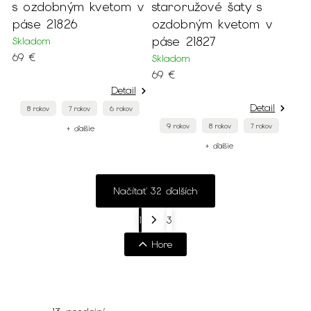
s ozdobným kvetom v
staroružové šaty s
páse 21826
ozdobným kvetom v
páse 21827
Skladom
69 €
Skladom
69 €
Detail
Detail
8 rokov
7 rokov
6 rokov
9 rokov
8 rokov
7 rokov
+ ďalšie
+ ďalšie
Načítať 32 ďalších
1
3
Hore