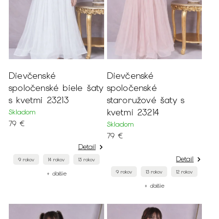
Dievčenské
Dievčenské
spoločenské biele šaty
spoločenské
s kvetmi 23213
staroružové šaty s
kvetmi 23214
Skladom
79 €
Skladom
79 €
Detail
Detail
9 rokov
14 rokov
13 rokov
9 rokov
13 rokov
12 rokov
+ ďalšie
+ ďalšie