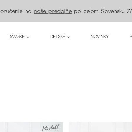
doručenie na
naše predajňe
po celom Slovensku
Z
DÁMSKE
DETSKÉ
NOVINKY