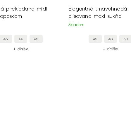
ná prekladaná midi
Elegantná tmavohnedá
 opaskom
plisovaná maxi sukňa
Skladom
46
44
42
42
40
38
+ ďalšie
+ ďalšie