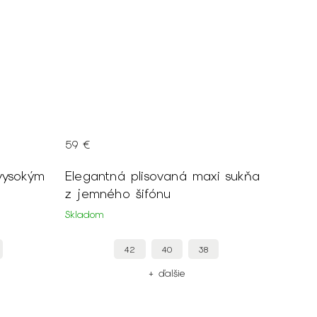
59 €
vysokým
Elegantná plisovaná maxi sukňa
z jemného šifónu
Skladom
42
40
38
+ ďalšie