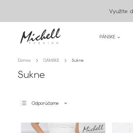
Využite 
PÁNSKE
Domov
/
DÁMSKE
/
Sukne
Sukne
Odporúčame
Najlacnejšie
Najdrahšie
Najpredávanejšie