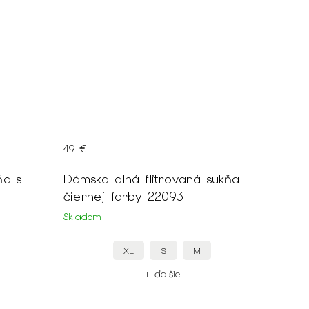
49 €
ňa s
Dámska dlhá flitrovaná sukňa
čiernej farby 22093
Skladom
XL
S
M
+ ďalšie