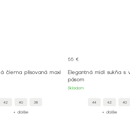
55 €
ná čierna plisovaná maxi
Elegantná midi sukňa s 
pásom
Skladom
42
40
38
44
42
40
+ ďalšie
+ ďalšie