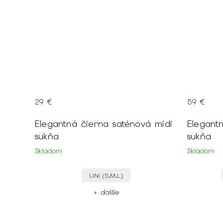
29 €
59 €
Elegantná čierna saténová midi
Elegant
sukňa
sukňa
Skladom
Skladom
UNI (S,M,L)
+ ďalšie