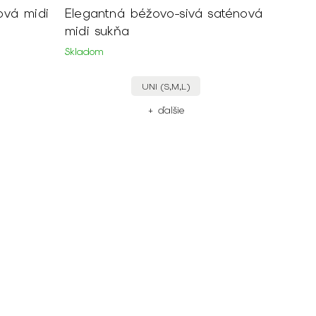
ová midi
Elegantná béžovo-sivá saténová
midi sukňa
Skladom
UNI (S,M,L)
+ ďalšie