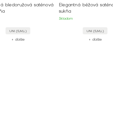
ná bledoružová saténová
Elegantná béžová satén
kňa
sukňa
Skladom
UNI (S,M,L)
UNI (S,M,L)
+ ďalšie
+ ďalšie