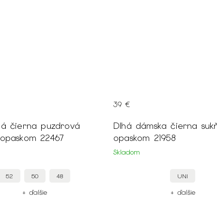
39 €
ná čierna puzdrová
Dlhá dámska čierna suk
 opaskom 22467
opaskom 21958
Skladom
52
50
48
UNI
+ ďalšie
+ ďalšie