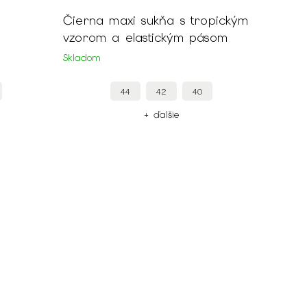
Čierna maxi sukňa s tropickým
vzorom a elastickým pásom
Skladom
44
42
40
+ ďalšie