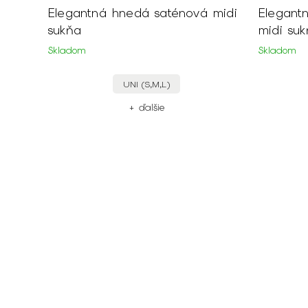
Elegantná hnedá saténová midi
Elegant
sukňa
midi su
Skladom
Skladom
UNI (S,M,L)
+ ďalšie