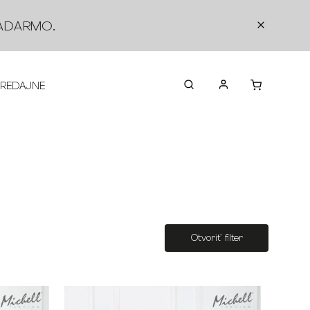
ADARMO
.
PREDAJNE
O NÁS
KONTAKTY
VRÁTEN
Otvoriť filter