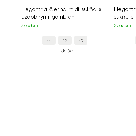
Elegantná čierna midi sukňa s
Elegant
ozdobnými gombíkmi
sukňa s
Skladom
Skladom
44
42
40
+ ďalšie