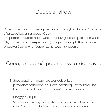
Dodacie lehoty
Objednaný tovar zasiela predávajúci obvykle do 3 - 7 dní odo
dňa zaevidovania objednávky.
Pri platbe prevodom na účet predávajúceho (platí pre SR a
ČR) bude tovar vyexpedovaný po pripísaní platby na účet
predávajúceho v prípade, že je tovar skladom.
Cena, platobné podmienky a doprava.
Spotrebiteľ uhrádza platbu dobierkou,
prevodom/vkladom na účet predávajúceho resp. na
faktúru so splatnosťou, po vzájomnej dohode.
UPOZORNENIE
V prípade platby na faktúru je tovar vo vlastníctve
predávajúceho do času, kedy bude suma tovaru