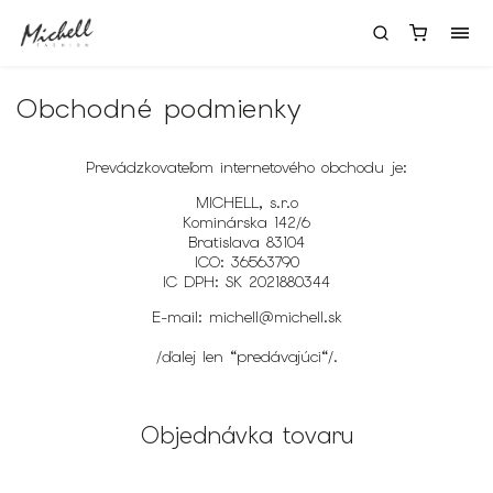
Obchodné podmienky
Prevádzkovateľom internetového obchodu je:
MICHELL, s.r.o
Kominárska 142/6
Bratislava 83104
ICO: 36563790
IC DPH: SK 2021880344
E-mail: michell@michell.sk
/ďalej len “predávajúci“/.
Objednávka tovaru