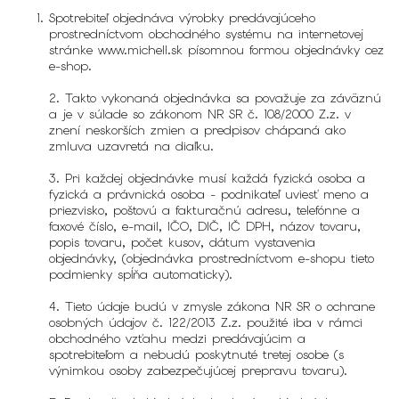
Spotrebiteľ objednáva výrobky predávajúceho
prostredníctvom obchodného systému na internetovej
stránke www.michell.sk písomnou formou objednávky cez
e-shop.
2. Takto vykonaná objednávka sa považuje za záväznú
a je v súlade so zákonom NR SR č. 108/2000 Z.z. v
znení neskorších zmien a predpisov chápaná ako
zmluva uzavretá na diaľku.
3. Pri každej objednávke musí každá fyzická osoba a
fyzická a právnická osoba - podnikateľ uviesť meno a
priezvisko, poštovú a fakturačnú adresu, telefónne a
faxové číslo, e-mail, IČO, DIČ, IČ DPH, názov tovaru,
popis tovaru, počet kusov, dátum vystavenia
objednávky, (objednávka prostredníctvom e-shopu tieto
podmienky spĺňa automaticky).
4. Tieto údaje budú v zmysle zákona NR SR o ochrane
osobných údajov č. 122/2013 Z.z. použité iba v rámci
obchodného vzťahu medzi predávajúcim a
spotrebiteľom a nebudú poskytnuté tretej osobe (s
výnimkou osoby zabezpečujúcej prepravu tovaru).