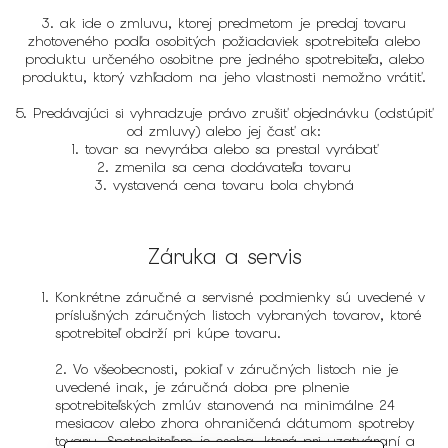
3. ak ide o zmluvu, ktorej predmetom je predaj tovaru
zhotoveného podľa osobitých požiadaviek spotrebiteľa alebo
produktu určeného osobitne pre jedného spotrebiteľa, alebo
produktu, ktorý vzhľadom na jeho vlastnosti nemožno vrátiť.
5. Predávajúci si vyhradzuje právo zrušiť objednávku (odstúpiť
od zmluvy) alebo jej časť ak:
1. tovar sa nevyrába alebo sa prestal vyrábať
2. zmenila sa cena dodávateľa tovaru
3. vystavená cena tovaru bola chybná
Záruka a servis
Konkrétne záručné a servisné podmienky sú uvedené v
príslušných záručných listoch vybraných tovarov, ktoré
spotrebiteľ obdrží pri kúpe tovaru.
2. Vo všeobecnosti, pokiaľ v záručných listoch nie je
uvedené inak, je záručná doba pre plnenie
spotrebiteľských zmlúv stanovená na minimálne 24
mesiacov alebo zhora ohraničená dátumom spotreby
tovaru. Spotrebiteľom je osoba, ktorá pri uzatváraní a