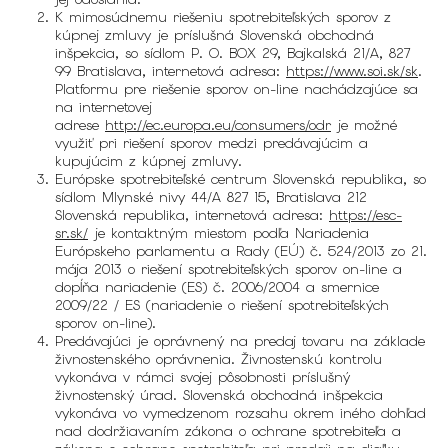
K mimosúdnemu riešeniu spotrebiteľských sporov z
kúpnej zmluvy je príslušná Slovenská obchodná
inšpekcia, so sídlom P. O. BOX 29, Bajkalská 21/A, 827
99 Bratislava, internetová adresa:
https://www.soi.sk/sk
.
Platformu pre riešenie sporov on-line nachádzajúce sa
na internetovej
adrese
http://ec.europa.eu/consumers/odr
je možné
využiť pri riešení sporov medzi predávajúcim a
kupujúcim z kúpnej zmluvy.
Európske spotrebiteľské centrum Slovenská republika, so
sídlom Mlynské nivy 44/A 827 15, Bratislava 212
Slovenská republika, internetová adresa:
https://esc-
sr.sk/
je kontaktným miestom podľa Nariadenia
Európskeho parlamentu a Rady (EÚ) č. 524/2013 zo 21.
mája 2013 o riešení spotrebiteľských sporov on-line a
dopĺňa nariadenie (ES) č. 2006/2004 a smernice
2009/22 / ES (nariadenie o riešení spotrebiteľských
sporov on-line).
Predávajúci je oprávnený na predaj tovaru na základe
živnostenského oprávnenia. Živnostenskú kontrolu
vykonáva v rámci svojej pôsobnosti príslušný
živnostenský úrad. Slovenská obchodná inšpekcia
vykonáva vo vymedzenom rozsahu okrem iného dohľad
nad dodržiavaním zákona o ochrane spotrebiteľa a