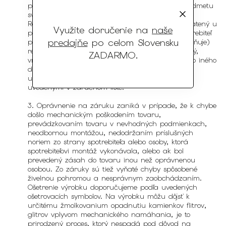
plnení spotrebiteľskej zmluvy nekoná v rámci predmetu
svojej obchodnej alebo inej podnikateľskej činnosti.
Reklamovať je možné len tovar zakúpený a zaplatený u
Využite doručenie na
naše
predávajúceho. Pri uplatnení reklamácie je spotrebiteľ
predajňe
po celom Slovensku
povinný doručiť (pokiaľ to charakter tovaru umožňuje)
reklamovaný tovar čistý, mechanicky nepoškodený,
ZADARMO
.
vrátane manuálov, záručného listu, faktúry alebo iného
dokladu o zaplatení tovaru predávajúcemu. Pri
uplatnení reklamácie sa spotrebiteľ riadi pokynmi
uvedenými v záručnom liste.
3. Oprávnenie na záruku zaniká v prípade, že k chybe
došlo mechanickým poškodením tovaru,
prevádzkovaním tovaru v nevhodných podmienkach,
neodbornou montážou, nedodržaním príslušných
noriem zo strany spotrebiteľa alebo osoby, ktorá
spotrebiteľovi montáž vykonávala, alebo ak bol
prevedený zásah do tovaru inou než oprávnenou
osobou. Zo záruky sú tiež vyňaté chyby spôsobené
živelnou pohromou a nesprávnym zaobchádzaním.
Ošetrenie výrobku doporučujeme podľa uvedených
ošetrovacích symbolov. Na výrobku môžu dôjsť k
určitému žmolkovanium opadnutiu kamienkov flitrov,
glitrov vplyvom mechanického namáhania, je to
prirodzený proces, ktorý nespadá pod dôvod na