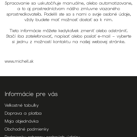
Spracovanie sa uskutočňuje manuálne, alebo automatizovane,
a to aj prostredníctvom nášho zmluvne viazaného
sprostredkovateľa. Podelili ste sa s nami o svoje osobné údaje,
vždy budete mať možnosť dostať sa k nim.
Tieto informácie môžete kedykoľvek zmeniť alebo odstrániť.
Stačí iba zatelefonovať, napísať alebo poslať e-mail – vyberte
si jednu z možností kontaktu na našej webovej stránke.
www.michell.sk
Informácie pre vás
Veľkostné tabuľky
Doprava a platba
Moja objednávka
Obchodné podmienky