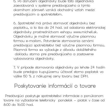
5. Po doručení objednávky bude táto objednávka
zaevidovaná v systéme predávajúceho a týmto
okamihom zároveň vzniká obchodný vzťah medzi
predávajúcim a spotrebiteľom.
6. Spotrebiteľ má právo stornovať objednávku bez
poplatku, a to iba do 24 hod. od odoslania elektronickej
objednávky prostredníctvom eshopu www.michell.sk.
Objednávku je možné stornovať výlučne písomnou
formou e-mailom. Potvrdenie stornovania oznámi
predávajúci spotrebiteľovi tiež výlučne písomnou formou.
Písomná forma sa vyžaduje z dôvodu doložiteľného
dokladu storna pre predávajúceho a zastavenie
vybavovania objednávky.
7. V prípade stornovania objednávky po lehote 24 hodín
bude predajca kupujúcemu účtovať storno poplatok vo
výške 50 % z nákupnej ceny tovaru bez DPH.
Poskytovanie informácií o tovare
Predávajúci poskytuje spotrebiteľovi informácie o ponúkanom
tovare na vyžiadanie telefonicky pondelok – piatok v čase od
8:00 do 16:00 hod.