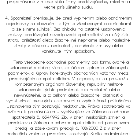
prejednávané v mieste sídla firmy predávajúceho, miestne a
vecne príslušného súdu.
4. Spotrebiteľ prehlasuje, že pred vyplnením alebo oznámením
objednávky sa oboznámil s týmito všeobecnými podmienkami
a že s nimi súhlasí. Bez ohľadu na ostatné ustanovenia
zmluvy, predávajúci nezodpovedá spotrebiteľovi za ušlý zisk,
stratu príležitostí alebo žiadne iné nepriame alebo následné
straty v dôsledku nedbalosti, porušenia zmluvy alebo
vzniknuté iným spôsobom.
Tieto všeobecné obchodné podmienky boli formulované a
ustanovené v dobrej viere, za účelom splnenia zákonných
podmienok a úprav korektných obchodných vzťahov medzi
predávajúcim a spotrebiteľom. V prípade, ak sa preukážu
kompetentným orgánom Slovenskej republiky niektoré
ustanovenia týchto podmienok ako neplatné alebo
nevynútiteľné, a to celkom alebo čiastočne, platnosť a
vynútiteľnosť ostatných ustanovení a zvyšné časti príslušného
ustanovenia tým zostávajú nedotknuté. Práva spotrebiteľa vo
vzťahu k predávajúcemu vyplývajúce zo Zákona o ochrane
spotrebiteľa č. 634/1992 Zb. v znení neskorších zmien a
predpisov a Zákona o ochrane spotrebiteľa pri podomovom
predaji a zásielkovom predaji č. 108/2000 Z.z v znení
neskorších zmien a predpisov, zostávajú týmito podmienkami