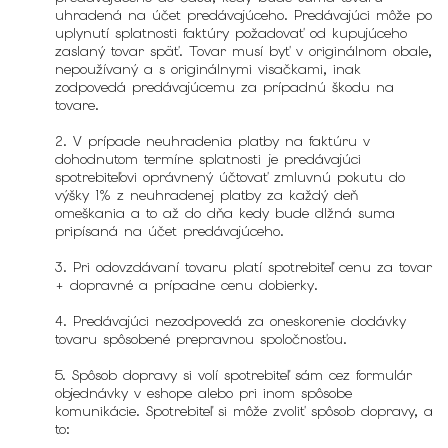
uhradená na účet predávajúceho. Predávajúci môže po
uplynutí splatnosti faktúry požadovať od kupujúceho
zaslaný tovar späť. Tovar musí byť v originálnom obale,
nepoužívaný a s originálnymi visačkami, inak
zodpovedá predávajúcemu za prípadnú škodu na
tovare.
2. V prípade neuhradenia platby na faktúru v
dohodnutom termíne splatnosti je predávajúci
spotrebiteľovi oprávnený účtovať zmluvnú pokutu do
výšky 1% z neuhradenej platby za každý deň
omeškania a to až do dňa kedy bude dlžná suma
pripísaná na účet predávajúceho.
3. Pri odovzdávaní tovaru platí spotrebiteľ cenu za tovar
+ dopravné a prípadne cenu dobierky.
4. Predávajúci nezodpovedá za oneskorenie dodávky
tovaru spôsobené prepravnou spoločnosťou.
5. Spôsob dopravy si volí spotrebiteľ sám cez formulár
objednávky v eshope alebo pri inom spôsobe
komunikácie. Spotrebiteľ si môže zvoliť spôsob dopravy, a
to: