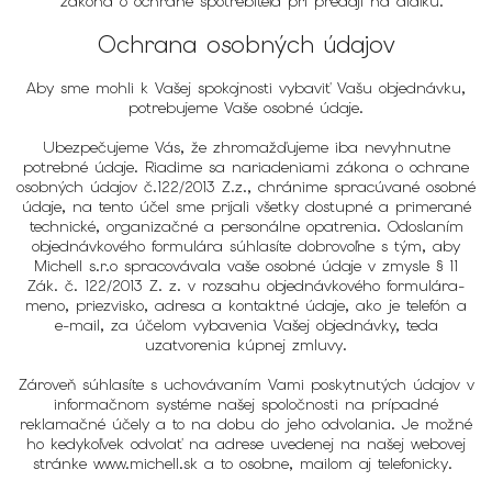
zákona o ochrane spotrebiteľa pri predaji na diaľku.
Ochrana osobných údajov
Aby sme mohli k Vašej spokojnosti vybaviť Vašu objednávku,
potrebujeme Vaše osobné údaje.
Ubezpečujeme Vás, že zhromažďujeme iba nevyhnutne
potrebné údaje. Riadime sa nariadeniami zákona o ochrane
osobných údajov č.122/2013 Z.z., chránime spracúvané osobné
údaje, na tento účel sme prijali všetky dostupné a primerané
technické, organizačné a personálne opatrenia. Odoslaním
objednávkového formulára súhlasíte dobrovoľne s tým, aby
Michell s.r.o spracovávala vaše osobné údaje v zmysle § 11
Zák. č. 122/2013 Z. z. v rozsahu objednávkového formulára-
meno, priezvisko, adresa a kontaktné údaje, ako je telefón a
e-mail, za účelom vybavenia Vašej objednávky, teda
uzatvorenia kúpnej zmluvy.
Zároveň súhlasíte s uchovávaním Vami poskytnutých údajov v
informačnom systéme našej spoločnosti na prípadné
reklamačné účely a to na dobu do jeho odvolania. Je možné
ho kedykoľvek odvolať na adrese uvedenej na našej webovej
stránke www.michell.sk a to osobne, mailom aj telefonicky.