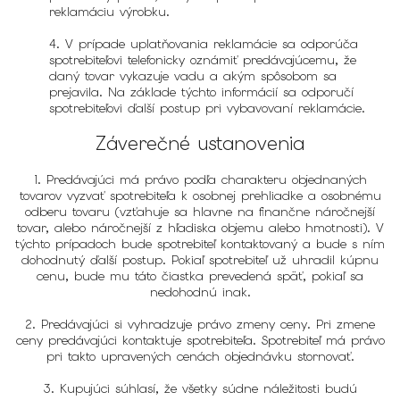
reklamáciu výrobku.
4. V prípade uplatňovania reklamácie sa odporúča
spotrebiteľovi telefonicky oznámiť predávajúcemu, že
daný tovar vykazuje vadu a akým spôsobom sa
prejavila. Na základe týchto informácií sa odporučí
spotrebiteľovi ďalší postup pri vybavovaní reklamácie.
Záverečné ustanovenia
1. Predávajúci má právo podľa charakteru objednaných
tovarov vyzvať spotrebiteľa k osobnej prehliadke a osobnému
odberu tovaru (vzťahuje sa hlavne na finančne náročnejší
tovar, alebo náročnejší z hľadiska objemu alebo hmotnosti). V
týchto prípadoch bude spotrebiteľ kontaktovaný a bude s ním
dohodnutý ďalší postup. Pokiaľ spotrebiteľ už uhradil kúpnu
cenu, bude mu táto čiastka prevedená späť, pokiaľ sa
nedohodnú inak.
2. Predávajúci si vyhradzuje právo zmeny ceny. Pri zmene
ceny predávajúci kontaktuje spotrebiteľa. Spotrebiteľ má právo
pri takto upravených cenách objednávku stornovať.
3. Kupujúci súhlasí, že všetky súdne náležitosti budú