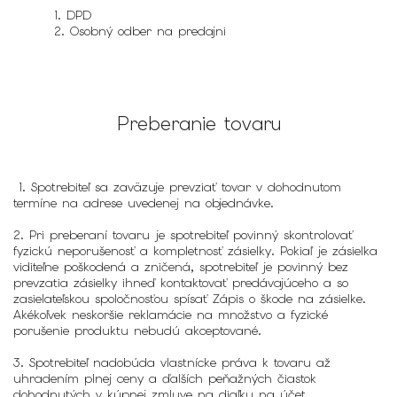
1. DPD
2. Osobný odber na predajni
Preberanie tovaru
1. Spotrebiteľ sa zaväzuje prevziať tovar v dohodnutom
termíne na adrese uvedenej na objednávke.
2. Pri preberaní tovaru je spotrebiteľ povinný skontrolovať
fyzickú neporušenosť a kompletnosť zásielky. Pokiaľ je zásielka
viditeľne poškodená a zničená, spotrebiteľ je povinný bez
prevzatia zásielky ihneď kontaktovať predávajúceho a so
zasielateľskou spoločnosťou spísať Zápis o škode na zásielke.
Akékoľvek neskoršie reklamácie na množstvo a fyzické
porušenie produktu nebudú akceptované.
3. Spotrebiteľ nadobúda vlastnícke práva k tovaru až
uhradením plnej ceny a ďalších peňažných čiastok
dohodnutých v kúpnej zmluve na diaľku na účet