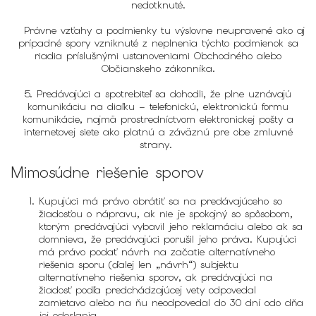
nedotknuté.
Právne vzťahy a podmienky tu výslovne neupravené ako aj
prípadné spory vzniknuté z neplnenia týchto podmienok sa
riadia príslušnými ustanoveniami Obchodného alebo
Občianskeho zákonníka.
5. Predávajúci a spotrebiteľ sa dohodli, že plne uznávajú
komunikáciu na diaľku – telefonickú, elektronickú formu
komunikácie, najmä prostredníctvom elektronickej pošty a
internetovej siete ako platnú a záväznú pre obe zmluvné
strany.
Mimosúdne riešenie sporov
Kupujúci má právo obrátiť sa na predávajúceho so
žiadosťou o nápravu, ak nie je spokojný so spôsobom,
ktorým predávajúci vybavil jeho reklamáciu alebo ak sa
domnieva, že predávajúci porušil jeho práva. Kupujúci
má právo podať návrh na začatie alternatívneho
riešenia sporu (ďalej len „návrh“) subjektu
alternatívneho riešenia sporov, ak predávajúci na
žiadosť podľa predchádzajúcej vety odpovedal
zamietavo alebo na ňu neodpovedal do 30 dní odo dňa
jej odoslania.