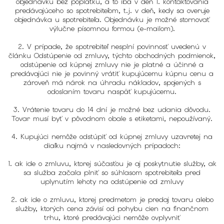
objednávku bez poplatku, a to iba v deň 1. kontaktovania
predávajúceho so spotrebiteľom, t.j. v deň, kedy sa overuje
objednávka u spotrebiteľa. Objednávku je možné stornovať
výlučne písomnou formou (e-mailom).
2. V prípade, že spotrebiteľ nesplní povinnosť uvedenú v
článku Odstúpenie od zmluvy, týchto obchodných podmienok,
odstúpenie od kúpnej zmluvy nie je platné a účinné a
predávajúci nie je povinný vrátiť kupujúcemu kúpnu cenu a
zároveň má nárok na úhradu nákladov, spojených s
odoslaním tovaru naspäť kupujúcemu.
3. Vrátenie tovaru do 14 dní je možné bez udania dôvodu.
Tovar musí byť v pôvodnom obale s etiketami, nepoužívaný.
4. Kupujúci nemôže odstúpiť od kúpnej zmluvy uzavretej na
diaľku najmä v nasledovných prípadoch:
1. ak ide o zmluvu, ktorej súčasťou je aj poskytnutie služby, ak
sa služba začala plniť so súhlasom spotrebiteľa pred
uplynutím lehoty na odstúpenie od zmluvy
2. ak ide o zmluvu, ktorej predmetom je predaj tovaru alebo
služby, ktorých cena závisí od pohybu cien na finančnom
trhu, ktoré predávajúci nemôže ovplyvniť