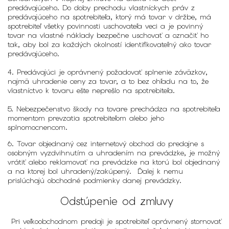
predávajúceho. Do doby prechodu vlastníckych práv z
predávajúceho na spotrebiteľa, ktorý má tovar v držbe, má
spotrebiteľ všetky povinnosti uschovateľa veci a je povinný
tovar na vlastné náklady bezpečne uschovať a označiť ho
tak, aby bol za každých okolností identifikovateľný ako tovar
predávajúceho.
4. Predávajúci je oprávnený požadovať splnenie záväzkov,
najmä uhradenie ceny za tovar, a to bez ohľadu na to, že
vlastníctvo k tovaru ešte neprešlo na spotrebiteľa.
5. Nebezpečenstvo škody na tovare prechádza na spotrebiteľa
momentom prevzatia spotrebiteľom alebo jeho
splnomocnencom.
6. Tovar objednaný cez internetový obchod do predajne s
osobným vyzdvihnutím a uhradením na prevádzke, je možný
vrátiť alebo reklamovať na prevádzke na ktorú bol objednaný
a na ktorej bol uhradený/zakúpený. Ďalej k nemu
prislúchajú obchodné podmienky danej prevádzky.
Odstúpenie od zmluvy
Pri veľkoobchodnom predaji je spotrebiteľ oprávnený stornovať