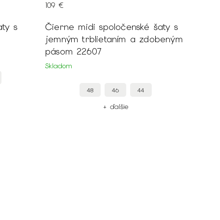
109 €
Čierne midi spoločenské šaty s
jemným trblietaním a zdobeným
pásom 22607
Skladom
48
46
44
+ ďalšie