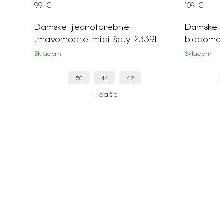
99 €
109 €
Dámske jednofarebné
Dámske jednofarebn
tmavomodré midi šaty 23391
bledomo
Skladom
Skladom
50
44
42
+ ďalšie