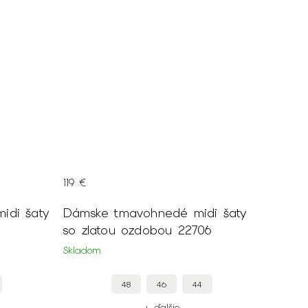
119 €
idi šaty
Dámske tmavohnedé midi šaty
so zlatou ozdobou 22706
Skladom
48
46
44
+ ďalšie