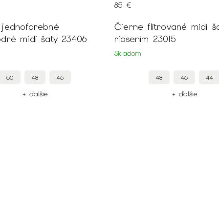
85 €
é
Čierne flitrované midi šaty s
dré midi šaty 23406
riasením 23015
Skladom
50
48
46
48
46
44
+ ďalšie
+ ďalšie