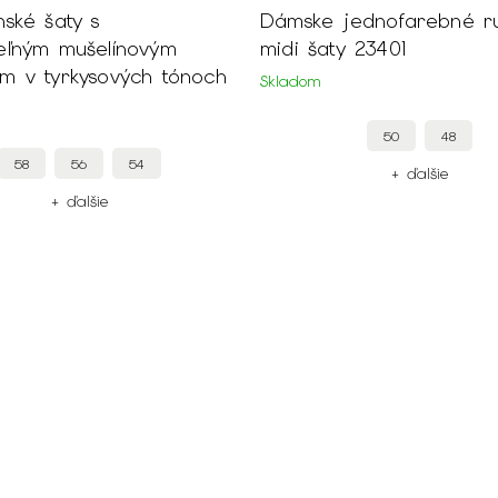
ské šaty s
Dámske jednofarebné ružové
eľným mušelínovým
midi šaty 23401
m v tyrkysových tónoch
Skladom
50
48
58
56
54
+ ďalšie
+ ďalšie