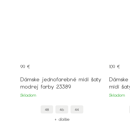
99 €
109 €
Dámske jednofarebné midi šaty
Dámske jednofarebné béžov
modrej farby 23389
midi ša
Skladom
Skladom
48
46
44
+ ďalšie