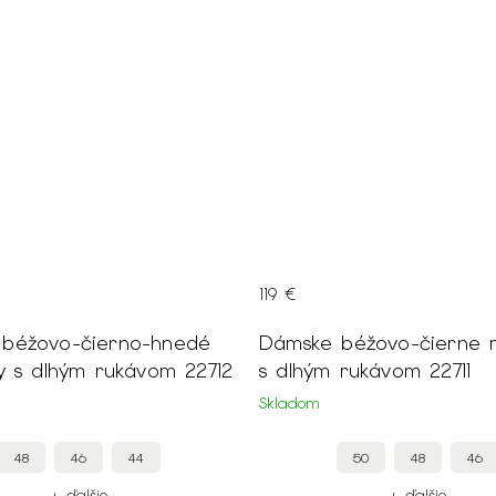
119 €
béžovo-čierno-hnedé
Dámske béžovo-čierne m
ty s dlhým rukávom 22712
s dlhým rukávom 22711
Skladom
48
46
44
50
48
46
+ ďalšie
+ ďalšie