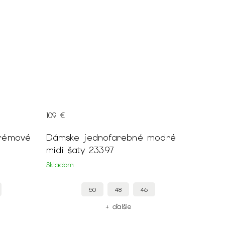
109 €
Dámske jednofarebné modré
midi šaty 23397
Skladom
50
48
46
+ ďalšie