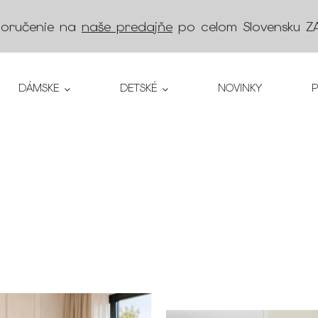
doručenie na
naše predajňe
po celom Slovensku
Z
DÁMSKE
DETSKÉ
NOVINKY