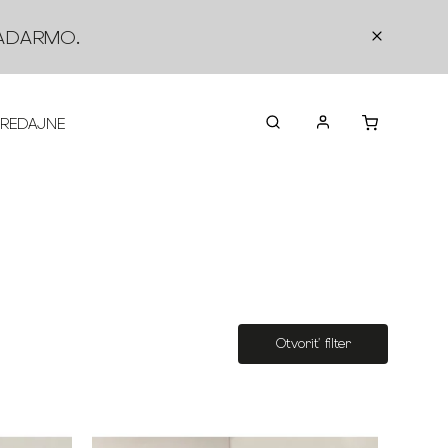
ADARMO
.
PREDAJNE
O NÁS
KONTAKTY
VRÁTEN
Otvoriť filter