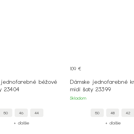
109 €
é
Dámske jednofarebné krémové
ty 23404
midi šaty 23399
Skladom
50
46
44
50
48
42
+ ďalšie
+ ďalšie