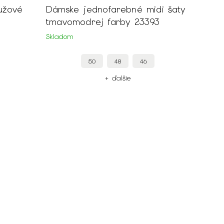
Dámske jednofarebné midi šaty
tmavomodrej farby 23393
Skladom
50
48
46
+ ďalšie