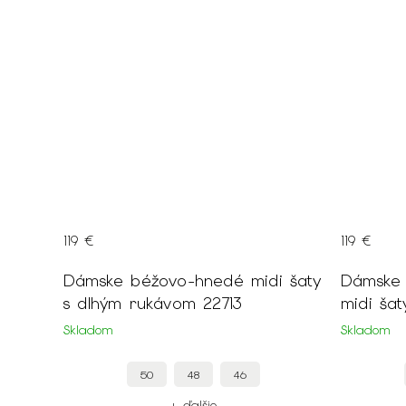
119 €
119 €
Dámske béžovo-hnedé midi šaty
Dámske 
s dlhým rukávom 22713
midi ša
Skladom
Skladom
50
48
46
+ ďalšie