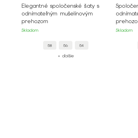
Elegantné spoločenské šaty s
Spoločen
odnímateľným mušelínovým
odnímat
prehozom
prehozo
Skladom
Skladom
58
56
54
+ ďalšie