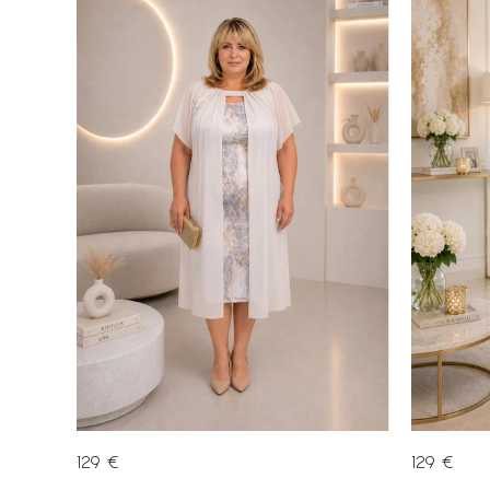
Abecedne
129 €
129 €