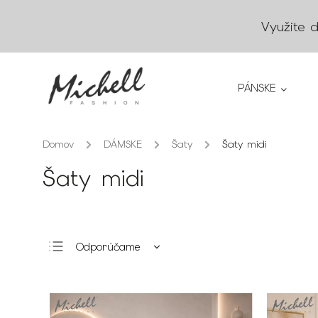
Využite 
PÁNSKE
Domov
/
DÁMSKE
/
Šaty
/
Šaty midi
Šaty midi
Odporúčame
Najlacnejšie
Najdrahšie
Najpredávanejšie