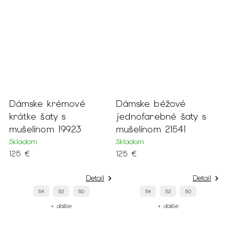
Dámske krémové
Dámske béžové
krátke šaty s
jednofarebné šaty s
m
mušelínom 19923
mušelínom 21541
Skladom
Skladom
125 €
125 €
Detail
Detail
54
52
50
54
52
50
+ ďalšie
+ ďalšie