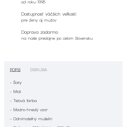
od roku 1995
Dostupnosť väčších veľkostí
pre ženy aj mužov
Doprava zadarmo
na naše predajne po celom Slovensku
POPIS
DISKUSIA
- Šaty
- Midi
- Telová farba
- Modro-hnedý vzor
- Odnímateľný mušelín