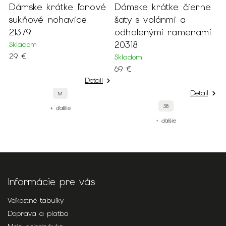
Dámske krátke ľanové
Dámske krátke čierne
D
sukňové nohavice
šaty s volánmi a
p
21379
odhalenými ramenami
š
20318
2
Skladom
29 €
Skladom
S
69 €
8
Detail
Detail
M
38
+ ďalšie
+ ďalšie
Informácie pre vás
Veľkostné tabuľky
Doprava a platba