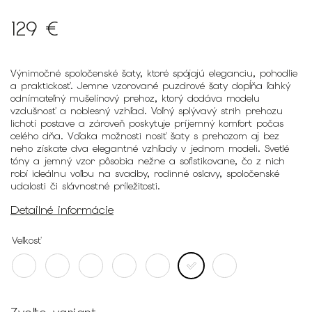
129 €
Výnimočné spoločenské šaty, ktoré spájajú eleganciu, pohodlie
a praktickosť. Jemne vzorované puzdrové šaty dopĺňa ľahký
odnímateľný mušelínový prehoz, ktorý dodáva modelu
vzdušnosť a noblesný vzhľad. Voľný splývavý strih prehozu
lichotí postave a zároveň poskytuje príjemný komfort počas
celého dňa. Vďaka možnosti nosiť šaty s prehozom aj bez
neho získate dva elegantné vzhľady v jednom modeli. Svetlé
tóny a jemný vzor pôsobia nežne a sofistikovane, čo z nich
robí ideálnu voľbu na svadby, rodinné oslavy, spoločenské
udalosti či slávnostné príležitosti.
Detailné informácie
Veľkosť