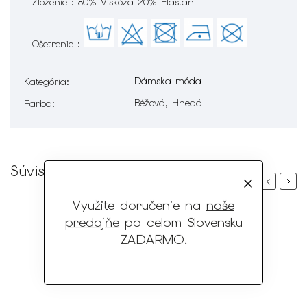
- Zloženie : 80% Viskóza 20% Elastan
- Ošetrenie :
Dámska móda
Kategória
:
Béžová, Hnedá
Farba
:
Súvisiaci tovar
Previous
Next
Využite doručenie na
naše
predajňe
po celom Slovensku
ZADARMO
.