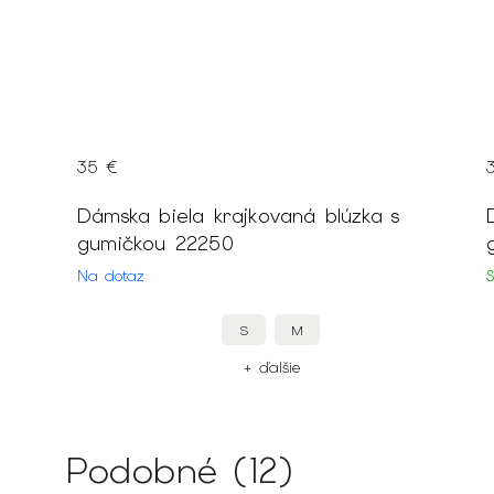
35 €
ovými
Dámska biela krajkovaná blúzka s
gumičkou 22250
Na dotaz
S
M
+ ďalšie
Podobné (12)