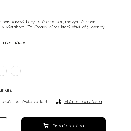
lhorukávový biely pulóver si zaujímavým čiernym
V výstrihom. Zaujímavý kúsok ktorý oživí Váš jesenný
é informácie
ariant
oručiť do:
Zvoľte variant
Možnosti doručenia
Pridať do košíka