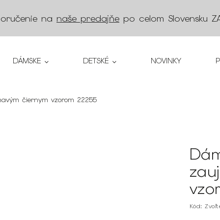
doručenie na
naše predajňe
po celom Slovensku
Z
DÁMSKE
DETSKÉ
NOVINKY
ímavým čiernym vzorom 22255
Dám
zau
vzo
Kód:
Zvoľ