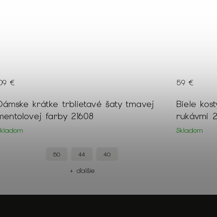
109 €
59 €
Dámske krátke trblietavé šaty tmavej
Biele kos
mentolovej farby 21608
rukávmi 2
Skladom
Skladom
50
44
40
+ ďalšie