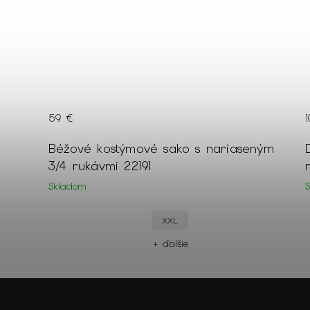
59 €
kovou
Béžové kostýmové sako s nariaseným
3/4 rukávmi 22191
Skladom
XXL
+ ďalšie