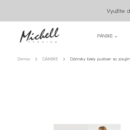
Využite 
PÁNSKE
Domov
/
DÁMSKE
/
Dámsky biely pulóver so zauj