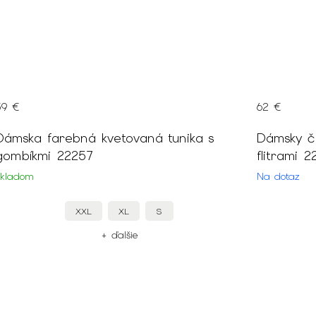
39 €
62 €
Dámska farebná kvetovaná tunika s
Dámsky či
gombíkmi 22257
flitrami 
Skladom
Na dotaz
XXL
XL
S
+ ďalšie