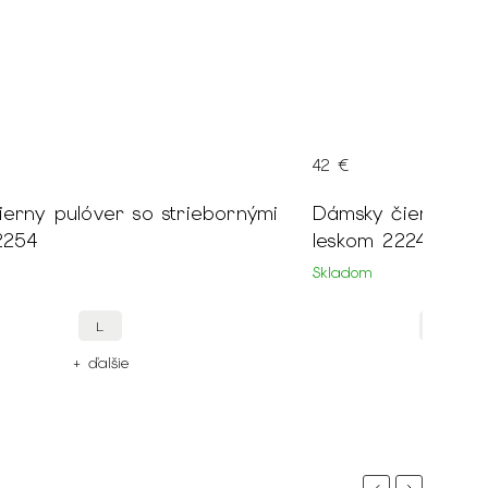
42 €
erny pulóver so striebornými
Dámsky čierny pul
22254
leskom 22249
Skladom
L
XXL
+ ďalšie
+