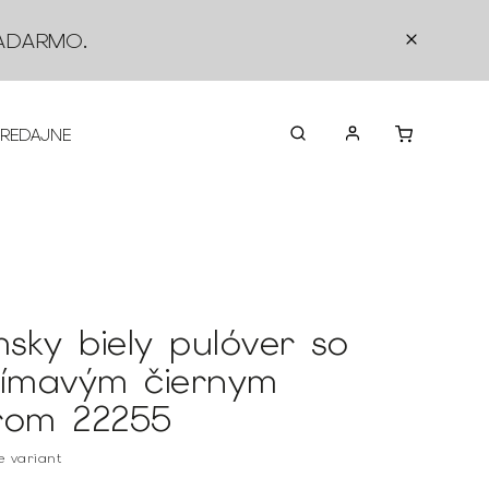
ADARMO
.
PREDAJNE
O NÁS
KONTAKTY
VRÁTEN
sky biely pulóver so
jímavým čiernym
rom 22255
te variant