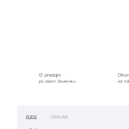
13 predajní
Dlhor
po celom Slovensku
od ro
POPIS
DISKUSIA