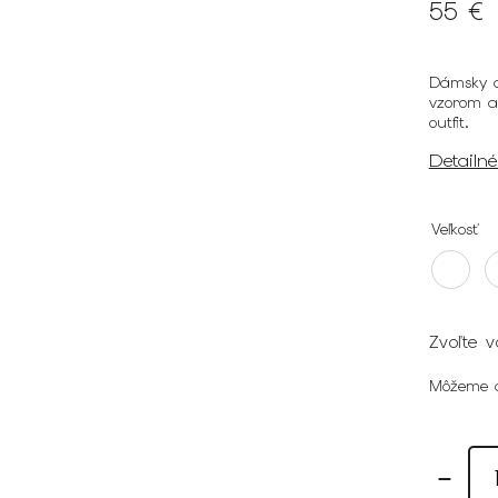
55 €
Dámsky d
vzorom a 
outfit.
Detailn
Veľkosť
Zvoľte v
Môžeme d