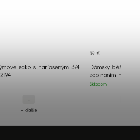
89 €
týmové sako s nariaseným 3/4
Dámsky béžový ja
2194
zapínaním na cvo
Skladom
L
XXL
+ ďalšie
+