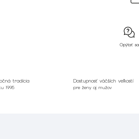
Opýtať sa
očná tradícia
Dostupnosť väčších veľkostí
ku 1995
pre ženy aj mužov