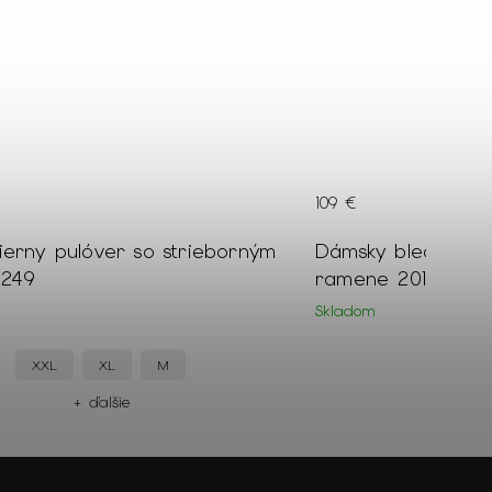
109 €
erny pulóver so strieborným
Dámsky bledoružo
2249
ramene 20165
Skladom
XXL
XL
M
44
+ ďalšie
+