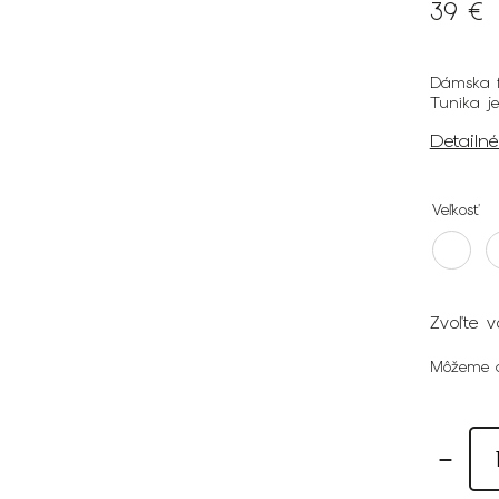
39 €
Dámska f
Tunika j
Detailn
Veľkosť
Zvoľte v
Môžeme d