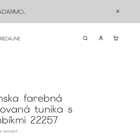
ADARMO
.
PREDAJNE
O NÁS
KONTAKTY
VRÁTEN
ska farebná
tovaná tunika s
bíkmi 22257
te variant