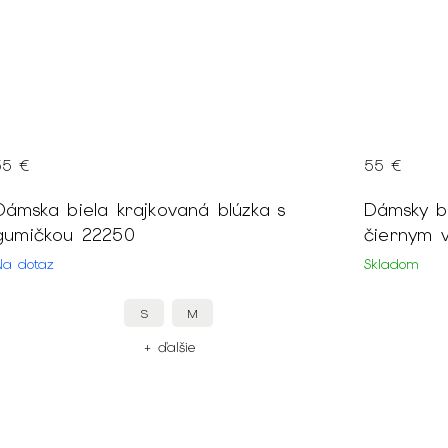
35 €
55 €
Dámska biela krajkovaná blúzka s
Dámsky bi
gumičkou 22250
čiernym 
Na dotaz
Skladom
S
M
+ ďalšie