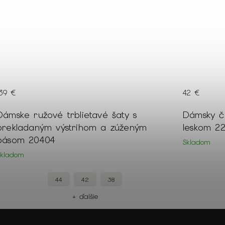
139 €
42 €
Dámske ružové trblietavé šaty s
Dámsky či
prekladaným výstrihom a zúženým
leskom 2
pásom 20404
Skladom
Skladom
44
42
38
+ ďalšie