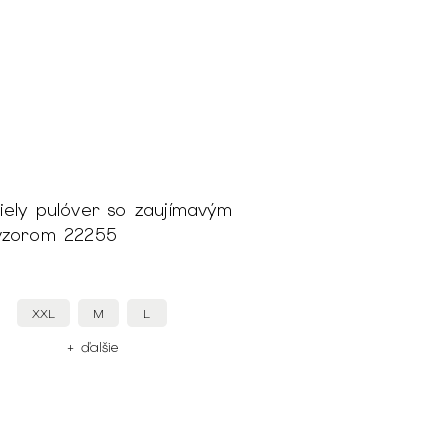
ely pulóver so zaujímavým
vzorom 22255
XXL
M
L
+ ďalšie