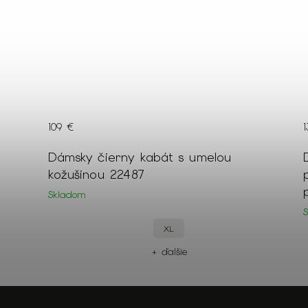
109 €
ke
Dámsky čierny kabát s umelou
kožušinou 22487
Skladom
XL
+ ďalšie