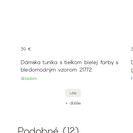
39 €
Dámska tunika s tielkom bielej farby s
bledomodrým vzorom 21772
Skladom
UNI
+ ďalšie
Podobné (12)