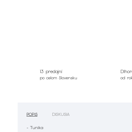
13 predajní
Dlhor
po celom Slovensku
od ro
POPIS
DISKUSIA
- Tunika