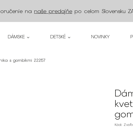
doručenie na
naše predajňe
po celom Slovensku
Z
DÁMSKE
DETSKÉ
NOVINKY
nika s gombíkmi 22257
Dám
kve
gom
Kód:
Zvoľ