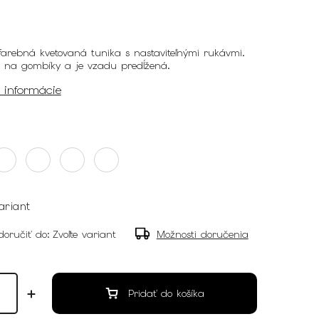
arebná kvetovaná tunika s nastaviteľnými rukávmi.
e na gombíky a je vzadu predĺžená.
é informácie
ariant
oručiť do:
Zvoľte variant
Možnosti doručenia
Pridať do košíka