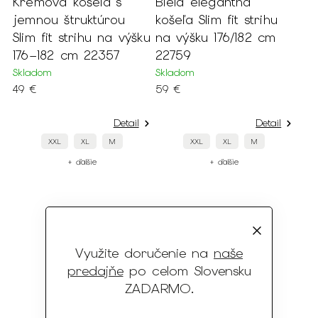
Krémová košeľa s
Biela elegantná
jemnou štruktúrou
košeľa Slim fit strihu
Slim fit strihu na výšku
na výšku 176/182 cm
176–182 cm 22357
22759
Skladom
Skladom
49 €
59 €
Detail
Detail
XXL
XL
M
XXL
XL
M
+ ďalšie
+ ďalšie
Využite doručenie na
naše
predajňe
po celom Slovensku
ZADARMO
.