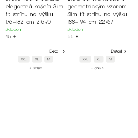
elegantná košeľa Slim
geometrickým vzorom
fit strihu na výšku
Slim fit strihu na výšku
176–182 cm 21590
188–194 cm 22767
Skladom
Skladom
45 €
55 €
Detail
Detail
XXL
XL
M
XXL
XL
M
+ ďalšie
+ ďalšie