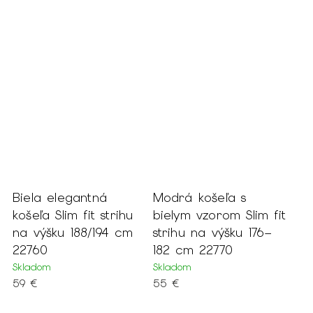
Biela elegantná
Modrá košeľa s
košeľa Slim fit strihu
bielym vzorom Slim fit
na výšku 188/194 cm
strihu na výšku 176–
22760
182 cm 22770
Skladom
Skladom
59 €
55 €