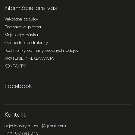
Informácie pre vás
Veľkostné tabuľky
Doprava a platba
Moja objednávka
Obchodné podmienky
Podmienky ochrany osobných údajov
VRÁTENIE / REKLAMÁCIA
KONTAKTY
Facebook
Kontakt
objednavky.michell
@
gmail.com
+421 917 683 349