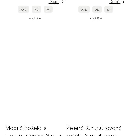
Detail
Detail
XXL
XL
M
XXL
XL
M
+ ďalšie
+ ďalšie
Modrá košeľa s
Zelená štruktúrovaná
bielym vzorom Slim fit
košeľa Slim fit strihu