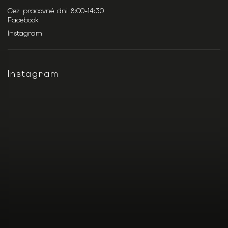
Cez pracovné dni 8:00-14:30
Facebook
Instagram
Instagram