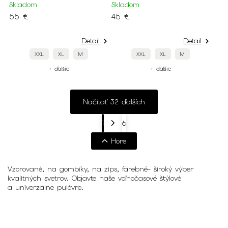
Skladom
Skladom
55 €
45 €
Detail
Detail
XXL
XL
M
XXL
XL
M
+ ďalšie
+ ďalšie
Načítať 32 ďalších
1
6
Hore
Vzorované, na gombíky, na zips, farebné- široký výber
kvalitných svetrov. Objavte naše voľnočasové štýlové
a univerzálne pulóvre.