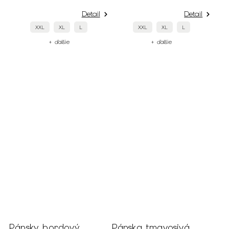
Detail
Detail
XXL
XL
L
XXL
XL
L
+ ďalšie
+ ďalšie
Pánsky bordový
Pánska tmavosivá