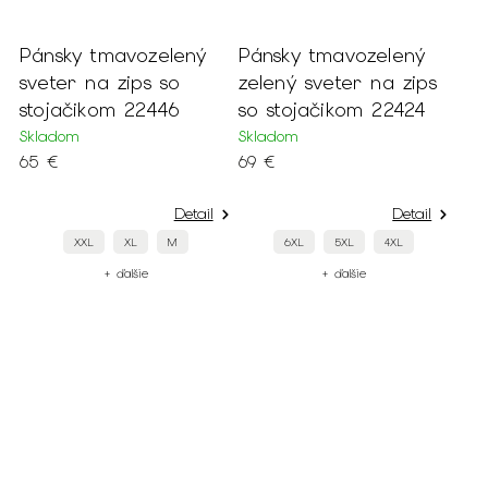
Pánsky tmavozelený
Pánsky tmavozelený
sveter na zips so
zelený sveter na zips
stojačikom 22446
so stojačikom 22424
Skladom
Skladom
65 €
69 €
Detail
Detail
XXL
XL
M
6XL
5XL
4XL
+ ďalšie
+ ďalšie