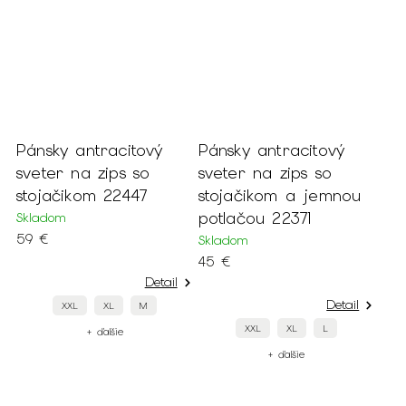
Pánsky antracitový
Pánsky antracitový
sveter na zips so
sveter na zips so
stojačikom 22447
stojačikom a jemnou
potlačou 22371
Skladom
59 €
Skladom
45 €
Detail
Detail
XXL
XL
M
XXL
XL
L
+ ďalšie
+ ďalšie