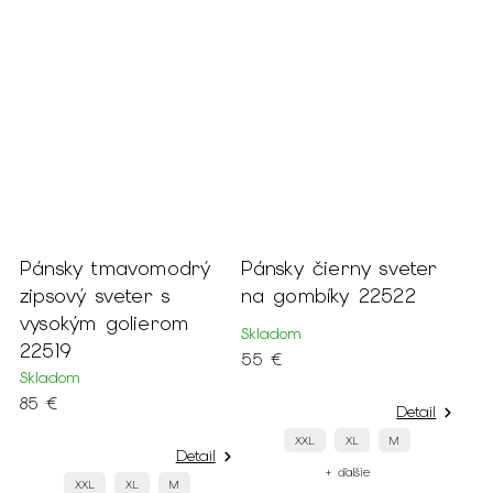
Pánsky tmavomodrý
Pánsky čierny sveter
zipsový sveter s
na gombíky 22522
vysokým golierom
Skladom
22519
55 €
Skladom
85 €
Detail
XXL
XL
M
Detail
+ ďalšie
XXL
XL
M