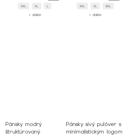
XXL
XL
L
XXL
XL
5XL
+ ďalšie
+ ďalšie
Pánsky modrý
Pánsky sivý pulóver s
štruktúrovaný
minimalistickým logom