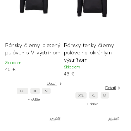
Pánsky čierny pletený
Pánsky tenký čierny
pulóver s V výstrihom
pulóver s okrúhlym
výstrihom
Skladom
Skladom
45 €
45 €
Detail
Detail
XXL
XL
M
XXL
XL
M
+ ďalšie
+ ďalšie