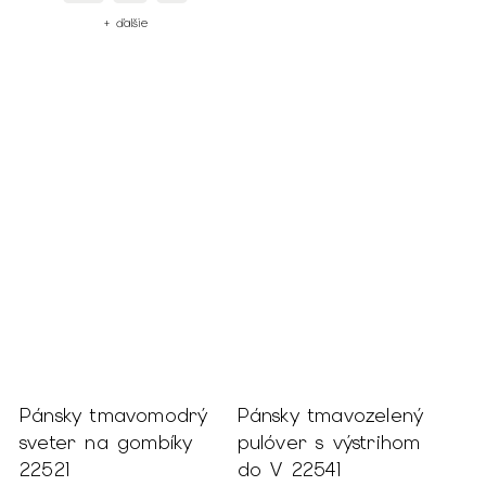
+ ďalšie
Pánsky tmavomodrý
Pánsky tmavozelený
sveter na gombíky
pulóver s výstrihom
22521
do V 22541