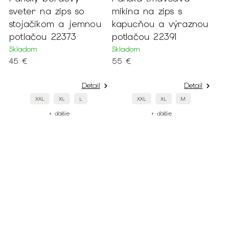
sveter na zips so
mikina na zips s
stojačikom a jemnou
kapucňou a výraznou
potlačou 22373
potlačou 22391
Skladom
Skladom
45 €
55 €
Detail
Detail
XXL
XL
L
XXL
XL
M
+ ďalšie
+ ďalšie