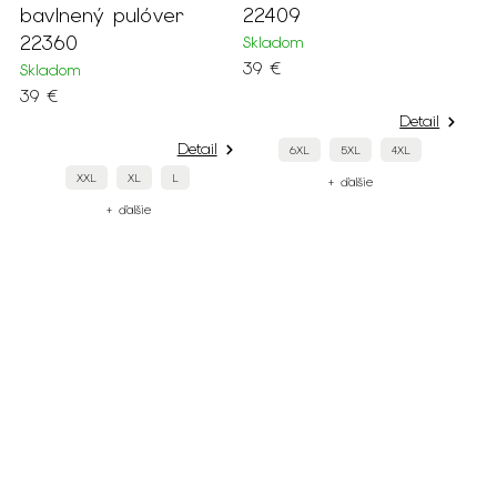
bavlnený pulóver
22409
22360
Skladom
39 €
Skladom
39 €
Detail
Detail
6XL
5XL
4XL
XXL
XL
L
+ ďalšie
+ ďalšie