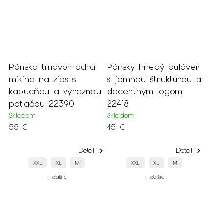
Pánska tmavomodrá
Pánsky hnedý pulóver
mikina na zips s
s jemnou štruktúrou a
kapucňou a výraznou
decentným logom
potlačou 22390
22418
Skladom
Skladom
55 €
45 €
Detail
Detail
XXL
XL
M
XXL
XL
M
+ ďalšie
+ ďalšie