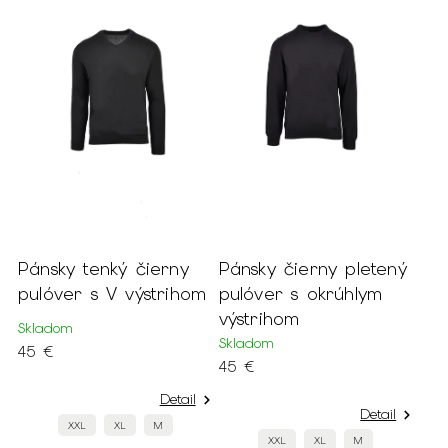
Pánsky tenký čierny
Pánsky čierny pletený
pulóver s V výstrihom
pulóver s okrúhlym
výstrihom
Skladom
Skladom
45 €
45 €
Detail
Detail
XXL
XL
M
XXL
XL
M