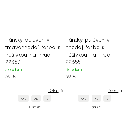
Pánsky pulóver v
Pánsky pulóver v
tmavohnedej farbe s
hnedej farbe s
nášivkou na hrudi
nášivkou na hrudi
22367
22366
Skladom
Skladom
39 €
39 €
Detail
Detail
XXL
XL
L
XXL
XL
L
+ ďalšie
+ ďalšie