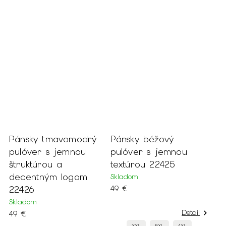
Pánsky tmavomodrý
Pánsky béžový
pulóver s jemnou
pulóver s jemnou
štruktúrou a
textúrou 22425
decentným logom
Skladom
22426
49 €
Skladom
Detail
49 €
XXL
5XL
4XL