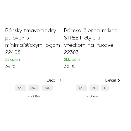
Pánsky tmavomodrý
Pánska čierna mikina
pulóver s
STREET Style s
minimalistickým logom
vreckom na rukáve
22408
22383
Skladom
Skladom
39 €
35 €
Detail
Detail
6XL
5XL
4XL
XXL
XL
L
+ ďalšie
+ ďalšie