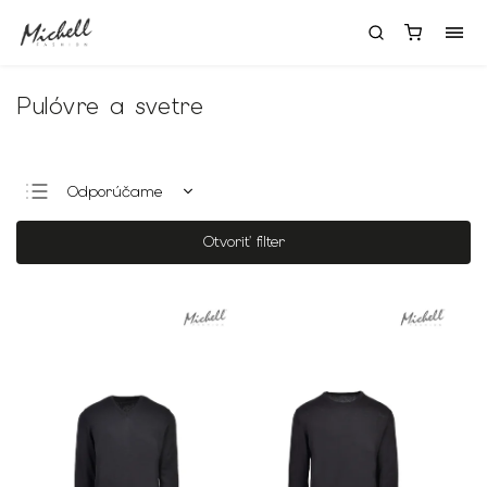
Pulóvre a svetre
Odporúčame
Najlacnejšie
Otvoriť filter
Najdrahšie
Najpredávanejšie
Abecedne