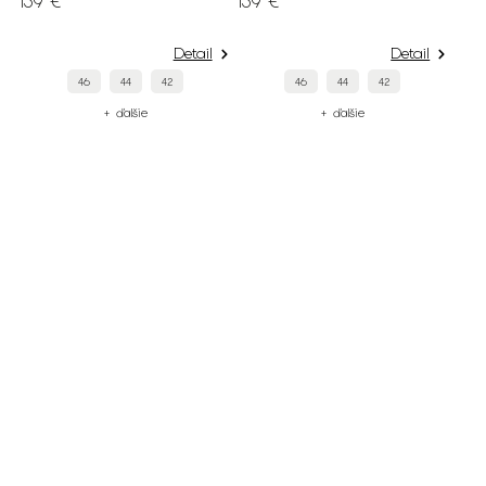
139 €
139 €
Detail
Detail
46
44
42
46
44
42
+ ďalšie
+ ďalšie