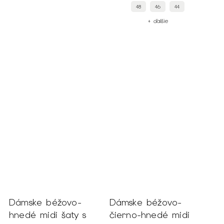
48
46
44
+ ďalšie
Dámske béžovo-
Dámske béžovo-
hnedé midi šaty s
čierno-hnedé midi