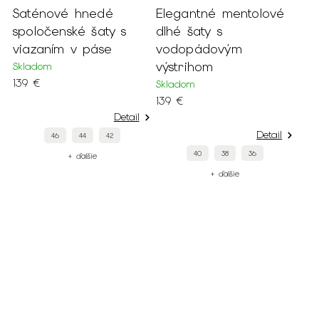
Saténové hnedé
Elegantné mentolové
spoločenské šaty s
dlhé šaty s
viazaním v páse
vodopádovým
výstrihom
Skladom
139 €
Skladom
139 €
Detail
Detail
46
44
42
40
38
36
+ ďalšie
+ ďalšie