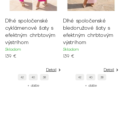
Dlhé spoločenské
Dlhé spoločenské
cyklámenové šaty s
bledoružové šaty s
efektným chrbtovým
efektným chrbtovým
výstrihom
výstrihom
Skladom
Skladom
139 €
139 €
Detail
Detail
42
40
38
42
40
38
+ ďalšie
+ ďalšie