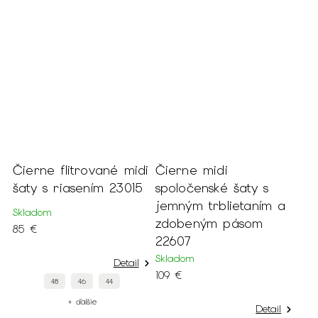
Čierne flitrované midi
Čierne midi
šaty s riasením 23015
spoločenské šaty s
jemným trblietaním a
Skladom
zdobeným pásom
85 €
22607
Skladom
Detail
109 €
48
46
44
+ ďalšie
Detail