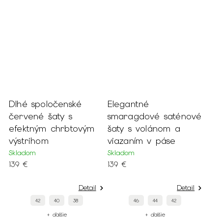
Dlhé spoločenské
Elegantné
červené šaty s
smaragdové saténové
efektným chrbtovým
šaty s volánom a
výstrihom
viazaním v páse
Skladom
Skladom
139 €
139 €
Detail
Detail
42
40
38
46
44
42
+ ďalšie
+ ďalšie