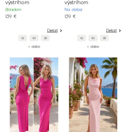
výstrihom
výstrihom
Skladom
Na dotaz
139 €
139 €
Detail
Detail
42
40
38
42
40
38
+ ďalšie
+ ďalšie