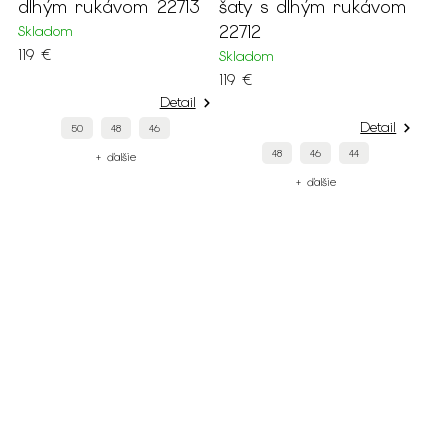
dlhým rukávom 22713
šaty s dlhým rukávom
22712
Skladom
119 €
Skladom
119 €
Detail
Detail
50
48
46
48
46
44
+ ďalšie
+ ďalšie