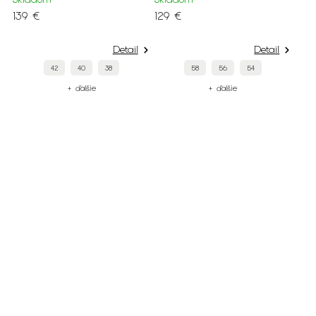
139 €
129 €
Detail
Detail
42
40
38
58
56
54
+ ďalšie
+ ďalšie