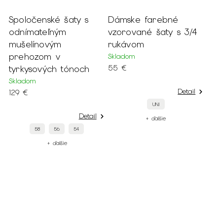
Spoločenské šaty s
Dámske farebné
odnímateľným
vzorované šaty s 3/4
mušelínovým
rukávom
prehozom v
Skladom
tyrkysových tónoch
55 €
Skladom
Detail
129 €
UNI
Detail
+ ďalšie
58
56
54
+ ďalšie