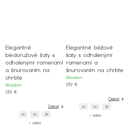
Elegantné
Elegantné béžové
bledoružové šaty s
šaty s odhalenými
odhalenými ramenami
ramenami a
a šnurovaním na
šnurovaním na chrbte
chrbte
Skladom
139 €
Skladom
139 €
Detail
Detail
42
40
38
42
40
38
+ ďalšie
+ ďalšie