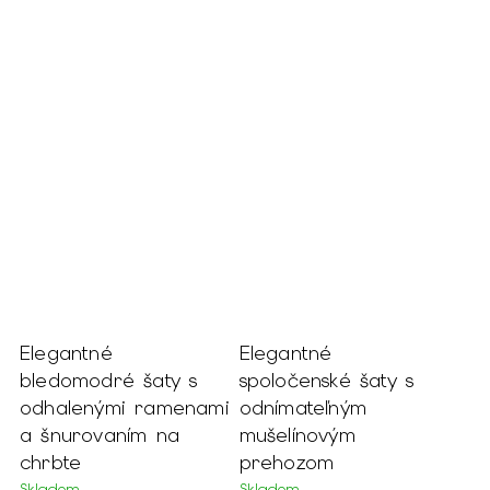
Elegantné
Elegantné
bledomodré šaty s
spoločenské šaty s
odhalenými ramenami
odnímateľným
a šnurovaním na
mušelínovým
chrbte
prehozom
Skladom
Skladom