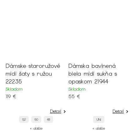
Dámske staroružové
Dámska bavlnená
midi šaty s ružou
biela midi sukňa s
22235
opaskom 21944
Skladom
Skladom
119 €
55 €
Detail
Detail
52
50
48
UNI
+ ďalšie
+ ďalšie