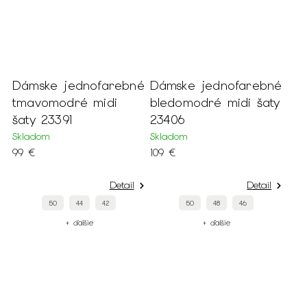
Dámske jednofarebné
Dámske jednofarebné
tmavomodré midi
bledomodré midi šaty
šaty 23391
23406
Skladom
Skladom
99 €
109 €
Detail
Detail
50
44
42
50
48
46
+ ďalšie
+ ďalšie