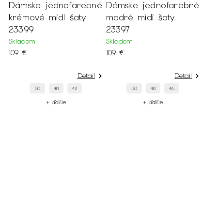
Dámske jednofarebné
Dámske jednofarebné
krémové midi šaty
modré midi šaty
23399
23397
Skladom
Skladom
109 €
109 €
Detail
Detail
50
48
42
50
48
46
+ ďalšie
+ ďalšie