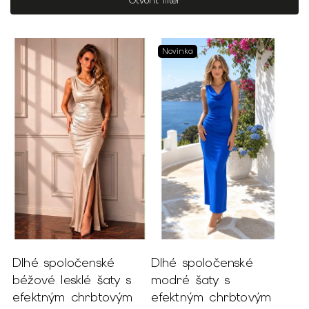
Otvoriť filter
Najdrahšie
Najpredávanejšie
Novinka
Abecedne
Dlhé spoločenské
Dlhé spoločenské
béžové lesklé šaty s
modré šaty s
efektným chrbtovým
efektným chrbtovým