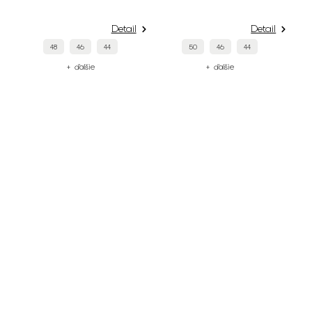
Detail
Detail
48
46
44
50
46
44
+ ďalšie
+ ďalšie