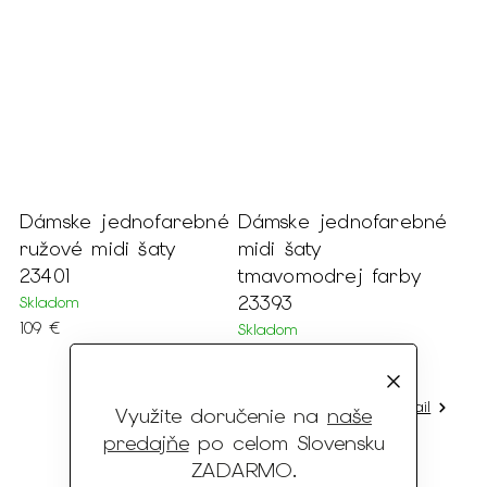
Dámske jednofarebné
Dámske jednofarebné
ružové midi šaty
midi šaty
23401
tmavomodrej farby
23393
Skladom
109 €
Skladom
109 €
Detail
Detail
50
48
Využite doručenie na
naše
50
48
46
predajňe
po celom Slovensku
+ ďalšie
ZADARMO
.
+ ďalšie