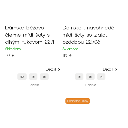
Dámske béžovo-
Dámske tmavohnedé
čierne midi šaty s
midi šaty so zlatou
dlhým rukávom 22711
ozdobou 22706
Skladom
Skladom
119 €
119 €
Detail
Detail
50
48
46
48
46
44
+ ďalšie
+ ďalšie
Posledné kusy