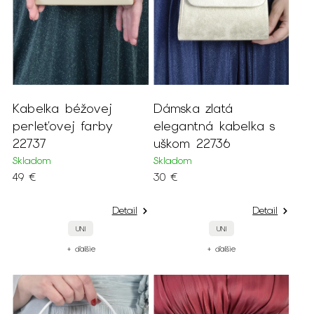
Kabelka béžovej
Dámska zlatá
perleťovej farby
elegantná kabelka s
22737
uškom 22736
Skladom
Skladom
49 €
30 €
Detail
Detail
UNI
UNI
+ ďalšie
+ ďalšie