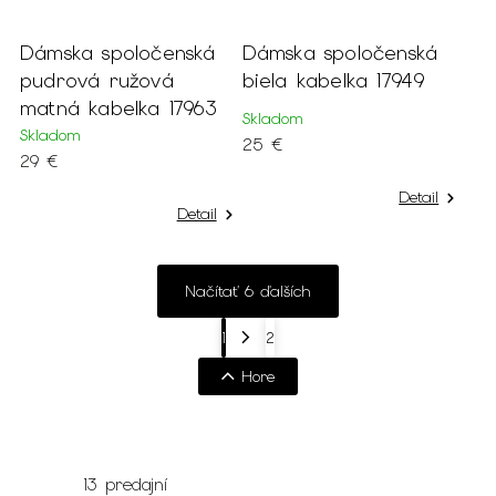
Dámska spoločenská
Dámska spoločenská
pudrová ružová
biela kabelka 17949
matná kabelka 17963
Skladom
Skladom
25 €
29 €
Detail
Detail
Načítať 6 ďalších
1
2
Hore
13 predajní