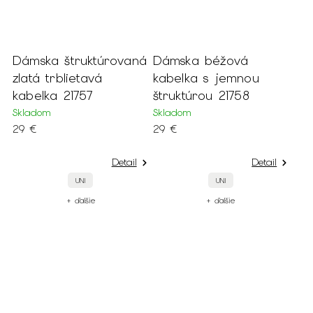
Dámska štruktúrovaná
Dámska béžová
zlatá trblietavá
kabelka s jemnou
kabelka 21757
štruktúrou 21758
Skladom
Skladom
29 €
29 €
Detail
Detail
UNI
UNI
+ ďalšie
+ ďalšie