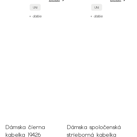
UNI
UNI
+ ďalšie
+ ďalšie
Dámska čierna
Dámska spoločenská
kabelka 19426
strieborná kabelka