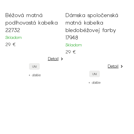
Béžová matná
Dámska spoločenská
podlhovastá kabelka
matná kabelka
22732
bledobéžovej farby
17948
Skladom
29 €
Skladom
29 €
Detail
Detail
UNI
UNI
+ ďalšie
+ ďalšie