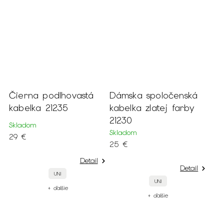
Čierna podlhovastá
Dámska spoločenská
kabelka 21235
kabelka zlatej farby
21230
Skladom
Skladom
29 €
25 €
Detail
Detail
UNI
UNI
+ ďalšie
+ ďalšie