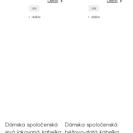
Detail
Detail
UNI
UNI
+ ďalšie
+ ďalšie
Dámska spoločenská
Dámska spoločenská
sivá lakovaná kabelka
béžovo-zlatá kabelka