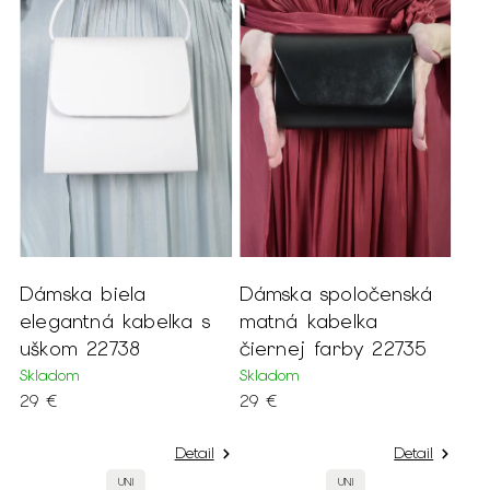
Dámska biela
Dámska spoločenská
elegantná kabelka s
matná kabelka
uškom 22738
čiernej farby 22735
Skladom
Skladom
29 €
29 €
Detail
Detail
UNI
UNI