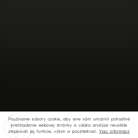
Používame súbory cookie, aby sme vám umožnili pohodlné
prehliadanie webovej stránky a vďaka analýze neustále
Sledovať na Instagrame
zlepšovali jej funkcie, výkon a použiteľnosť.
Viac informácií