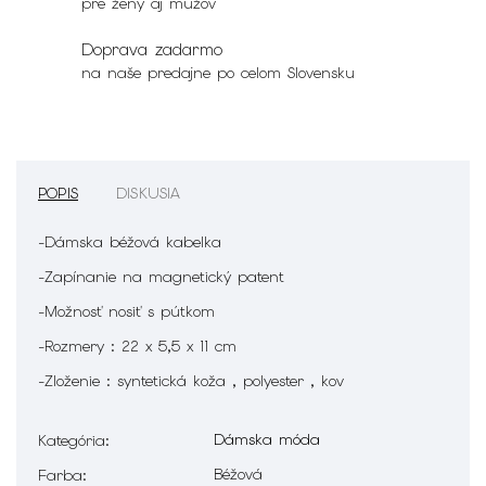
pre ženy aj mužov
Doprava zadarmo
na naše predajne po celom Slovensku
POPIS
DISKUSIA
-Dámska béžová kabelka
-Zapínanie na magnetický patent
-Možnosť nosiť s pútkom
-Rozmery : 22 x 5,5 x 11 cm
-Zloženie : syntetická koža , polyester , kov
Dámska móda
Kategória
:
Béžová
Farba
: