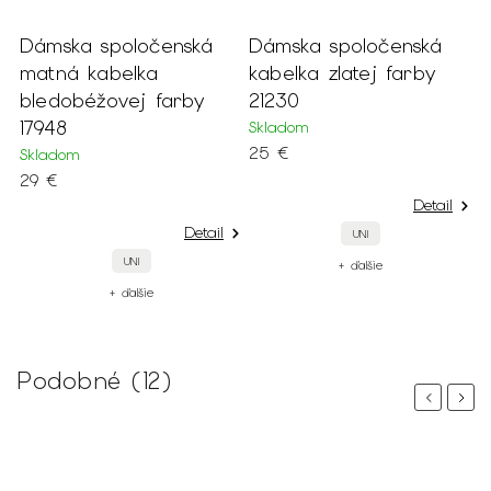
Dámska spoločenská
Dámska spoločenská
E
matná kabelka
kabelka zlatej farby
k
bledobéžovej farby
21230
l
17948
Skladom
S
25 €
2
Skladom
29 €
Detail
Detail
UNI
UNI
+ ďalšie
+ ďalšie
Podobné (12)
Previous
Next