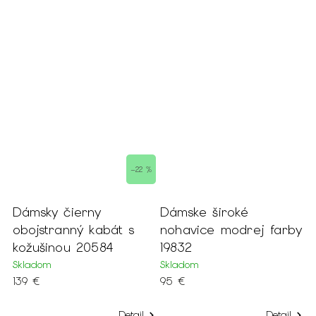
–22 %
Dámsky čierny
Dámske široké
D
o-
obojstranný kabát s
nohavice modrej farby
s
kožušinou 20584
19832
2
Skladom
Skladom
S
139 €
95 €
5
Detail
Detail