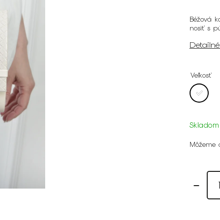
Béžová k
nosiť s 
Detailn
Veľkosť
Skladom
Môžeme d