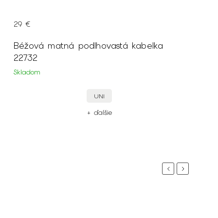
29 €
Béžová matná podlhovastá kabelka
22732
Skladom
UNI
+ ďalšie
Previous
Next