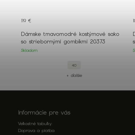
119 €
mi
Dámske tmavomodré kostýmové sako
so striebornými gombíkmi 20373
Skladom
40
+ ďalšie
Informácie pre vás
Veľkostné tabuľky
Doprava a platba