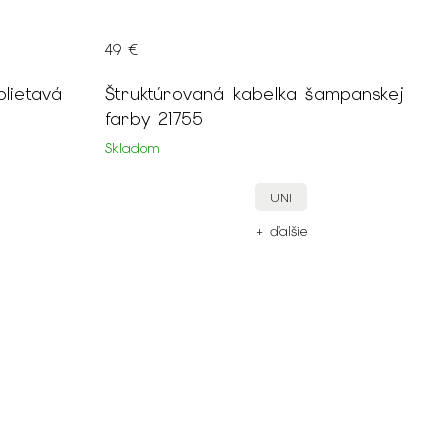
49 €
blietavá
Štruktúrovaná kabelka šampanskej
farby 21755
Skladom
UNI
+ ďalšie