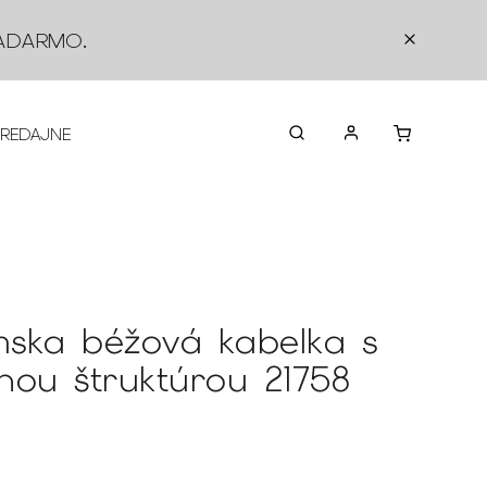
ADARMO
.
PREDAJNE
O NÁS
KONTAKTY
VRÁTEN
ska béžová kabelka s
nou štruktúrou 21758