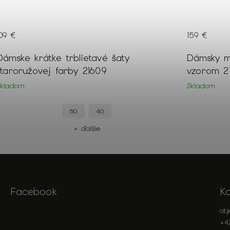
109 €
159 €
Dámske krátke trblietavé šaty
Dámsky m
staroružovej farby 21609
vzorom 2
Skladom
Skladom
50
40
+ ďalšie
Facebook
K
ob
+4