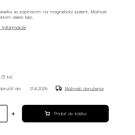
abelka so zapínaním na magnetický patent. Možnosť
pútkom alebo bez.
é informácie
(
5 ks
)
oručiť do:
12.8.2026
Možnosti doručenia
Pridať do košíka