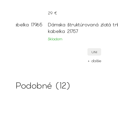
29 €
iela kabelka 17965
Dámska štruktúrovaná zlatá tr
kabelka 21757
Skladom
UNI
ie
+ ďalšie
Podobné (12)