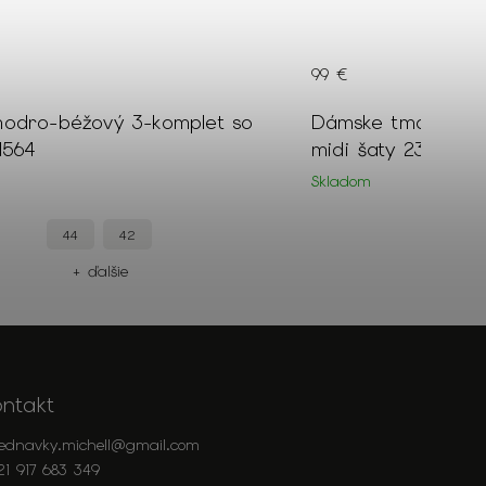
99 €
odro-béžový 3-komplet so
Dámske tmavomod
1564
midi šaty 23395
Skladom
44
42
52
+ ďalšie
+
ontakt
jednavky.michell
@
gmail.com
21 917 683 349