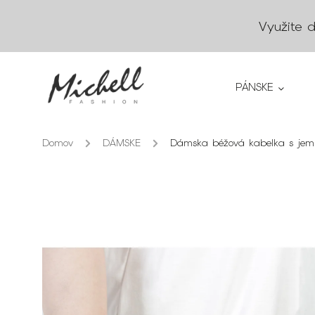
Využite 
PÁNSKE
Domov
/
DÁMSKE
/
Dámska béžová kabelka s jemn