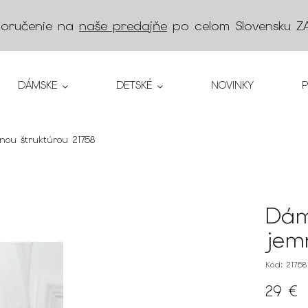
doručenie na
naše predajňe
po celom Slovensku
Z
DÁMSKE
DETSKÉ
NOVINKY
ou štruktúrou 21758
Dám
jem
Kód:
21758
29 €