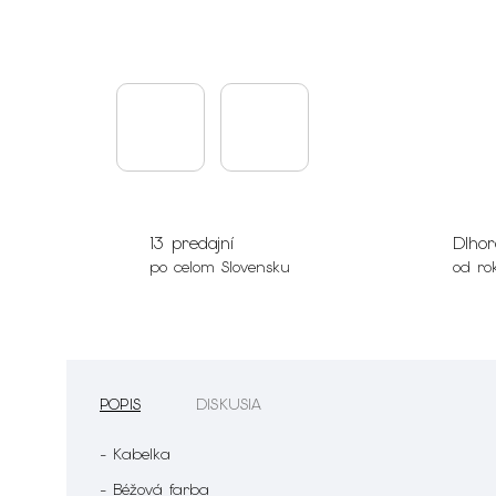
13 predajní
Dlhor
po celom Slovensku
od ro
POPIS
DISKUSIA
- Kabelka
- Béžová farba