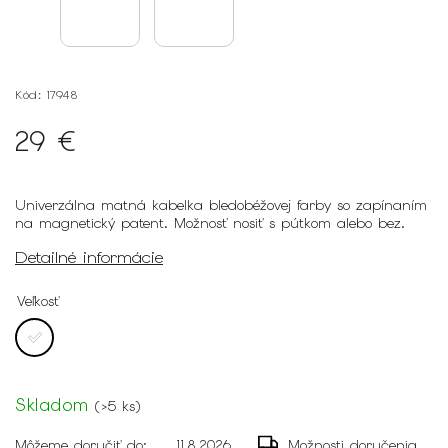
Kód:
17948
29 €
Univerzálna matná kabelka bledobéžovej farby so zapínaním
na magnetický patent. Možnosť nosiť s pútkom alebo bez.
Detailné informácie
Veľkosť
Skladom
(
>5 ks
)
Môžeme doručiť do:
11.8.2026
Možnosti doručenia