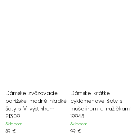
Dámske zväzovacie
Dámske krátke
D
parížske modré hladké
cyklámenové šaty s
š
šaty s V výstrihom
mušelínom a ružičkami
j
21309
19948
S
1
Skladom
Skladom
89 €
99 €