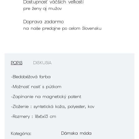
Dostupnosť väčších veľkostí
pre ženy aj mužov
Doprava zadarmo
na naše predajne po celom Slovensku
POPIS
DISKUSIA
-Bledobéžová farba
-Možnosť nosiť s pútkom
-Zapínanie na magnetický patent
-Zloženie : syntetická koža, polyester, kov
-Rozmery : 18x6x13 cm
Dámska móda
Kategória
: