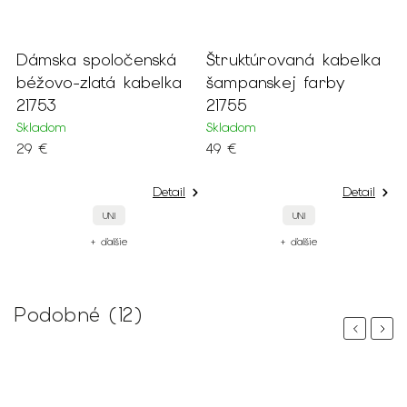
Dámska spoločenská
Štruktúrovaná kabelka
B
béžovo-zlatá kabelka
šampanskej farby
p
21753
21755
2
Skladom
Skladom
S
29 €
49 €
2
Detail
Detail
UNI
UNI
+ ďalšie
+ ďalšie
Podobné (12)
Previous
Next