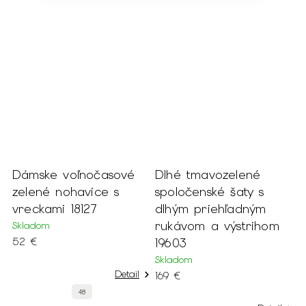
nočasové
Dlhé tmavozelené
Dlhé parížske
vice s
spoločenské šaty s
spoločenské šat
127
dlhým priehľadným
dlhým priehľa
rukávom a výstrihom
rukávom a výs
19603
19604
Skladom
Skladom
Detail
169 €
169 €
8