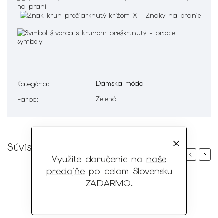
Dámska móda
Kategória
:
Zelená
Farba
:
Súvisiaci tovar
Previous
Next
Využite doručenie na
naše
predajňe
po celom Slovensku
ZADARMO
.