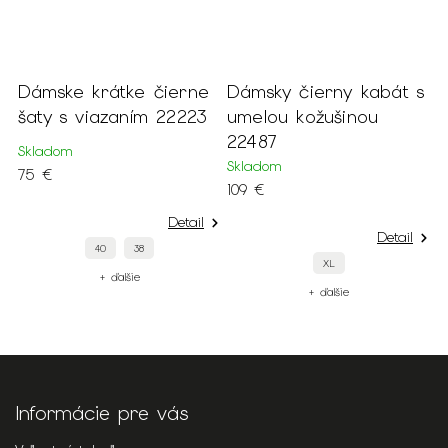
ámske krátke čierne
Dámsky čierny kabát s
Biel
aty s viazaním 22223
umelou kožušinou
nari
22487
ruká
kladom
Skladom
Sklad
5 €
109 €
59 €
Detail
Detail
40
38
XL
+ ďalšie
+ ďalšie
Informácie pre vás