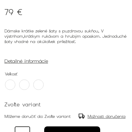
79 €
Dámske krátke zelené šaty s puzdrovou sukňou, V
výstrihom,krátkym rukávom a hrubým opaskom. Jednoduché
šaty vhodné na akúkoľvek príležitosť.
Detailné informácie
Veľkosť
Zvoľte variant
Môžeme doručiť do:
Zvoľte variant
Možnosti doručenia