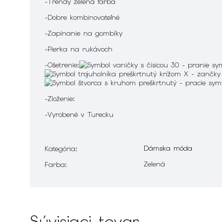
-Trendy zelená farba
-Dobre kombinovateľné
-Zapínanie na gombíky
-Pierka na rukávoch
-Ošetrenie:
-Zloženie:
-Vyrobené v Turecku
Dámska móda
Kategória
:
Zelená
Farba
:
Súvisiaci tovar