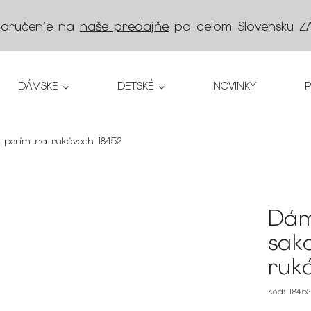
doručenie na
naše predajňe
po celom Slovensku
Z
DÁMSKE
DETSKÉ
NOVINKY
s perím na rukávoch 18452
Dám
sak
ruk
Kód:
1845