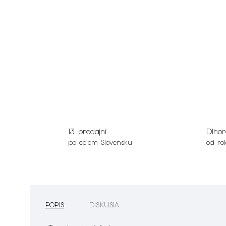
13 predajní
Dlhor
po celom Slovensku
od ro
POPIS
DISKUSIA