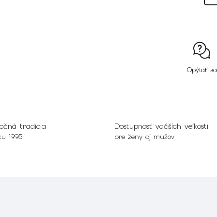
Opýtať sa
očná tradícia
Dostupnosť väčších veľkostí
ku 1995
pre ženy aj mužov