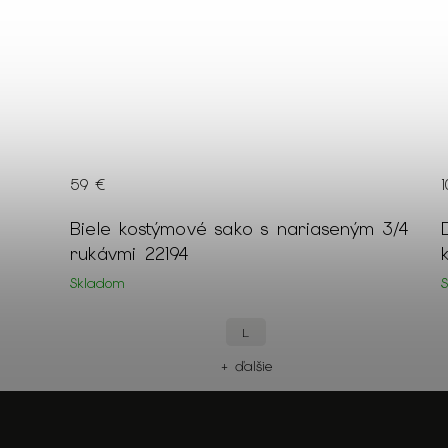
109 €
m 3/4
Dámske krátke ružové šaty so vzorom
kvetov a s opaskom 21739
Skladom
44
42
40
+ ďalšie