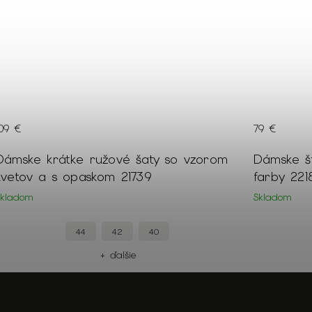
79 €
159 €
Dámske štýlové skrátené sako čierne
Dámsky si
farby 22188
kožušino
Skladom
Skladom
XL
S
L
+ ďalšie