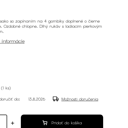
 sako so zapínaním na 4 gombíky doplnené o čierne
e. Ozdobné chlopne. Dlhý rukáv s ladiacim pierkovým
ím.
é informácie
(
1 ks
)
oručiť do:
13.8.2026
Možnosti doručenia
Pridať do košíka