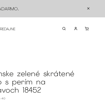
ADARMO
.
PREDAJNE
O NÁS
KONTAKTY
VRÁTEN
ske zelené skrátené
o s perím na
ávoch 18452
2-40