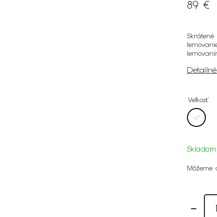
89 €
Skrátené
lemovani
lemovan
Detailn
Veľkosť
Skladom
Môžeme d