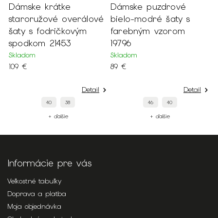
Dámske krátke
Dámske puzdrové
D
staroružové overálové
bielo-modré šaty s
s
šaty s fodričkovým
farebným vzorom
m
spodkom 21453
19796
v
Skladom
Skladom
S
109 €
89 €
1
Detail
Detail
40
38
46
40
+ ďalšie
+ ďalšie
Informácie pre vás
Veľkostné tabuľky
Doprava a platba
Moja objednávka