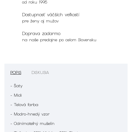
od roku 1995
Dostupnosť väčších veľkostí
pre ženy aj mužov
Doprava zadarmo
na naše predajne po celom Slovensku
POPIS
DISKUSIA
- Šaty
- Midi
- Telová farba
- Modro-hnedý vzor
- Odnímateľný mušelín