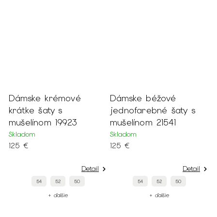
Dámske krémové
Dámske béžové
krátke šaty s
jednofarebné šaty s
m
mušelínom 19923
mušelínom 21541
Skladom
Skladom
125 €
125 €
Detail
Detail
54
52
50
54
52
50
+ ďalšie
+ ďalšie