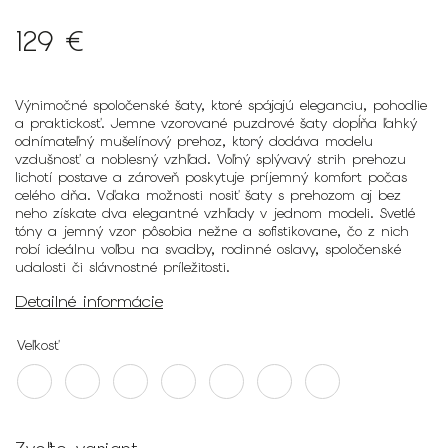
129 €
Výnimočné spoločenské šaty, ktoré spájajú eleganciu, pohodlie
a praktickosť. Jemne vzorované puzdrové šaty dopĺňa ľahký
odnímateľný mušelínový prehoz, ktorý dodáva modelu
vzdušnosť a noblesný vzhľad. Voľný splývavý strih prehozu
lichotí postave a zároveň poskytuje príjemný komfort počas
celého dňa. Vďaka možnosti nosiť šaty s prehozom aj bez
neho získate dva elegantné vzhľady v jednom modeli. Svetlé
tóny a jemný vzor pôsobia nežne a sofistikovane, čo z nich
robí ideálnu voľbu na svadby, rodinné oslavy, spoločenské
udalosti či slávnostné príležitosti.
Detailné informácie
Veľkosť