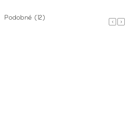
Podobné (12)
Previous
Next
%