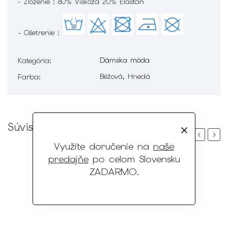
- Zloženie : 80% Viskóza 20% Elastan
- Ošetrenie :
Dámska móda
Kategória
:
Béžová, Hnedá
Farba
:
Súvisiaci tovar
Previous
Next
Využite doručenie na
naše
predajňe
po celom Slovensku
ZADARMO
.