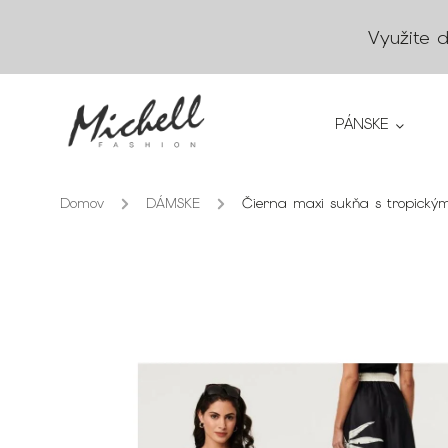
Využite 
PÁNSKE
Domov
/
DÁMSKE
/
Čierna maxi sukňa s tropický