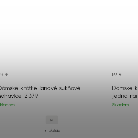
29 €
89 €
Dámske krátke ľanové sukňové
Dámske kr
nohavice 21379
jedno ra
Skladom
Skladom
M
+ ďalšie