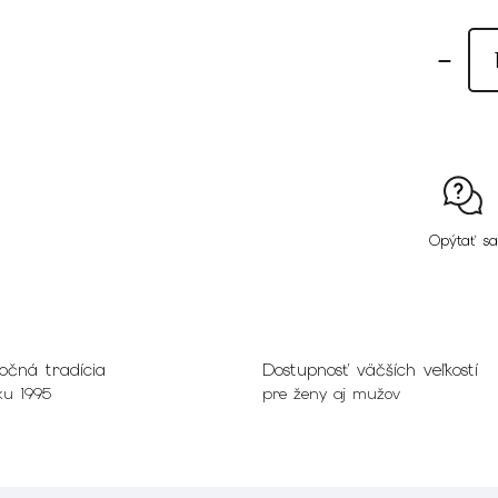
Opýtať sa
očná tradícia
Dostupnosť väčších veľkostí
ku 1995
pre ženy aj mužov