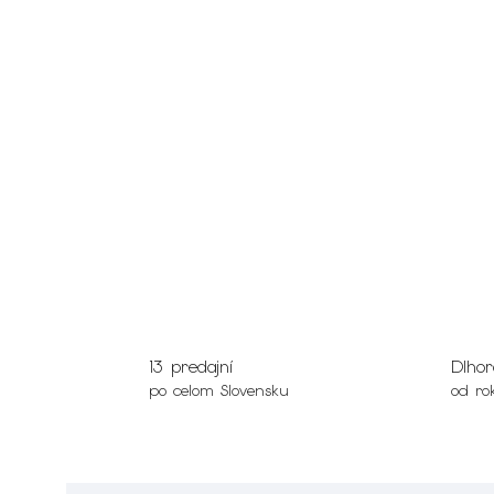
13 predajní
Dlhor
po celom Slovensku
od ro