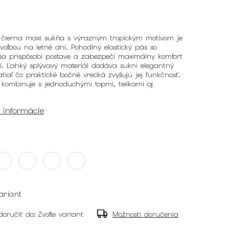
čierna maxi sukňa s výrazným tropickým motívom je
voľbou na letné dni. Pohodlný elastický pás so
sa prispôsobí postave a zabezpečí maximálny komfort
ní. Ľahký splývavý materiál dodáva sukni elegantný
tiaľ čo praktické bočné vrecká zvyšujú jej funkčnosť.
 kombinuje s jednoduchými topmi, tielkami aj
é informácie
ariant
oručiť do:
Zvoľte variant
Možnosti doručenia