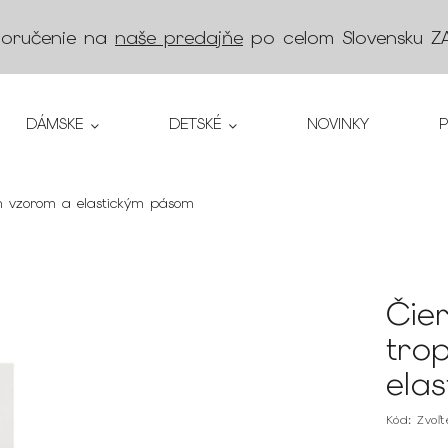
doručenie na
naše predajňe
po celom Slovensku
Z
DÁMSKE
DETSKÉ
NOVINKY
m vzorom a elastickým pásom
Čie
tro
ela
Kód:
Zvoľ