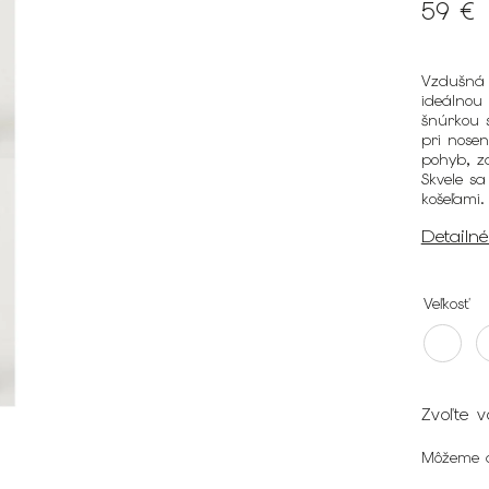
59 €
Vzdušná 
ideálnou 
šnúrkou 
pri nose
pohyb, za
Skvele sa
košeľami.
Detailn
Veľkosť
Zvoľte v
Môžeme d