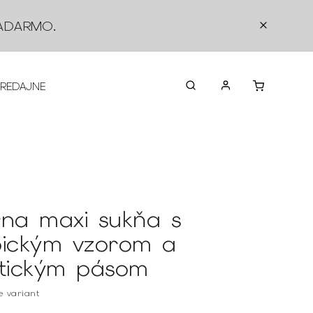
ADARMO
.
PREDAJNE
O NÁS
KONTAKTY
VRÁTEN
rna maxi sukňa s
pickým vzorom a
stickým pásom
te variant