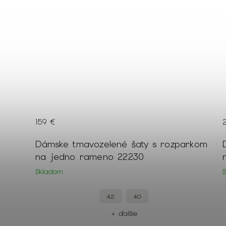
159 €
ý
Dámske tmavozelené šaty s rozparkom
29
na jedno rameno 22230
Skladom
42
40
+ ďalšie