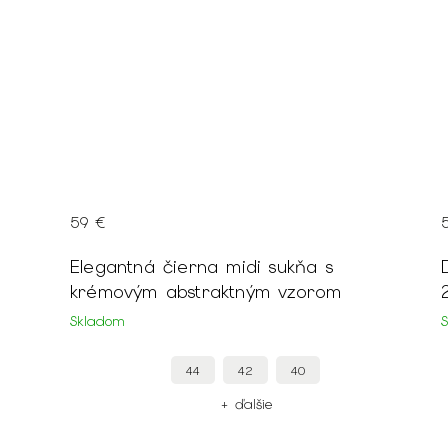
59 €
Elegantná čierna midi sukňa s
krémovým abstraktným vzorom
Skladom
44
42
40
+ ďalšie