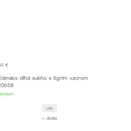
59 €
Dámska dlhá sukňa s tigrím vzorom
20658
Skladom
UNI
+ ďalšie