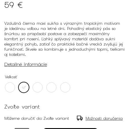
59 €
Vzdušná čierna maxi sukňa s výrazným tropickým motívom
je ideálnou voľbou na letné dni. Pohodlný elastický pás so
šnúrkou sa prispôsobí postave a zabezpečí maximálny
komfort pri nosení. Ľahký splývavý materiál dodáva sukni
elegantný pohyb, zatiaľ čo praktické bočné vrecká zvyšujú jej
funkčnosť. Skvele sa kombinuje s jednoduchými topmi, tielkami
aj košeľami.
Detailné informácie
Veľkosť
Zvoľte variant
Môžeme doručiť do:
Zvoľte variant
Možnosti doručenia