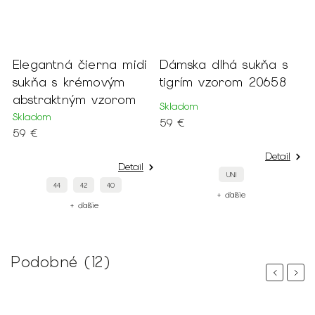
Elegantná čierna midi
Dámska dlhá sukňa s
sukňa s krémovým
tigrím vzorom 20658
abstraktným vzorom
Skladom
Skladom
59 €
59 €
Detail
Detail
UNI
44
42
40
+ ďalšie
+ ďalšie
Podobné (12)
Previous
Next