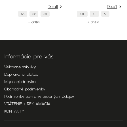
Detail
Detail
56
52
50
XXL
XL
M
+ ďalšie
+ ďalšie
Informácie pre vás
Veľkostné tabuľky
Doprava a platba
Moja objednávka
Obchodné podmienky
Podmienky ochrany osobných údajov
VRÁTENIE / REKLAMÁCIA
KONTAKTY