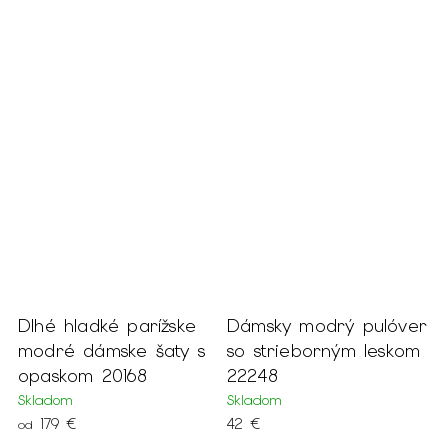
er
Dlhé hladké parížske
Dámsky modrý pulóver
D
modré dámske šaty s
so strieborným leskom
p
opaskom 20168
22248
r
Skladom
Skladom
S
179 €
42 €
od
o