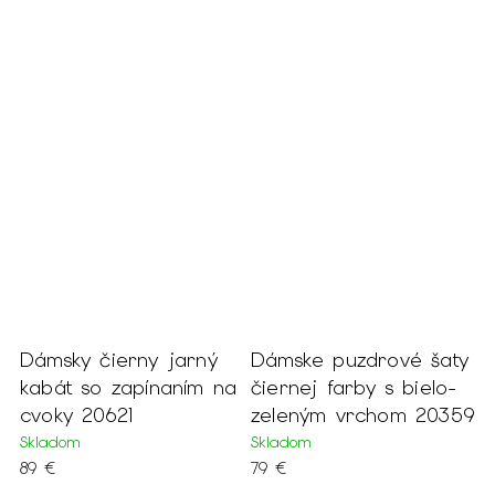
Dámsky čierny jarný
Dámske puzdrové šaty
D
kabát so zapínaním na
čiernej farby s bielo-
k
cvoky 20621
zeleným vrchom 20359
k
Skladom
Skladom
S
89 €
79 €
1