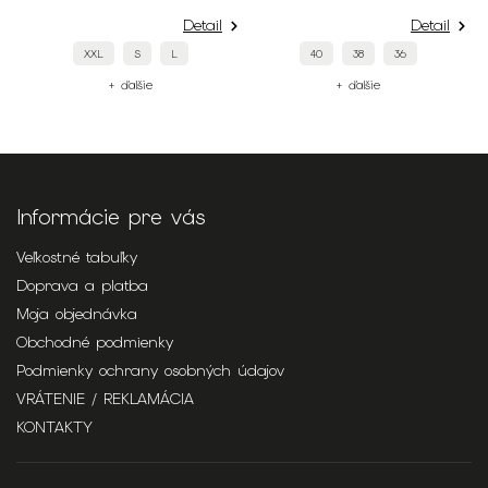
Detail
Detail
XXL
S
L
40
38
36
+ ďalšie
+ ďalšie
Informácie pre vás
Veľkostné tabuľky
Doprava a platba
Moja objednávka
Obchodné podmienky
Podmienky ochrany osobných údajov
VRÁTENIE / REKLAMÁCIA
KONTAKTY