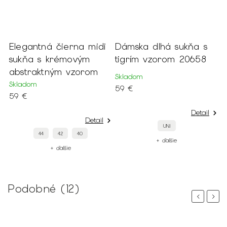
Elegantná čierna midi
Dámska dlhá sukňa s
sukňa s krémovým
tigrím vzorom 20658
abstraktným vzorom
Skladom
Skladom
59 €
59 €
Detail
Detail
UNI
44
42
40
+ ďalšie
+ ďalšie
Podobné (12)
Previous
Next