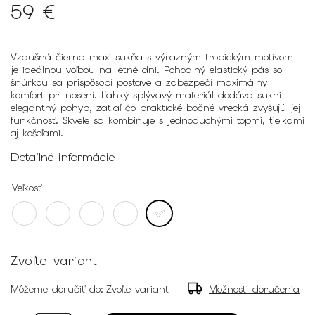
59 €
Vzdušná čierna maxi sukňa s výrazným tropickým motívom
je ideálnou voľbou na letné dni. Pohodlný elastický pás so
šnúrkou sa prispôsobí postave a zabezpečí maximálny
komfort pri nosení. Ľahký splývavý materiál dodáva sukni
elegantný pohyb, zatiaľ čo praktické bočné vrecká zvyšujú jej
funkčnosť. Skvele sa kombinuje s jednoduchými topmi, tielkami
aj košeľami.
Detailné informácie
Veľkosť
Zvoľte variant
Môžeme doručiť do:
Zvoľte variant
Možnosti doručenia