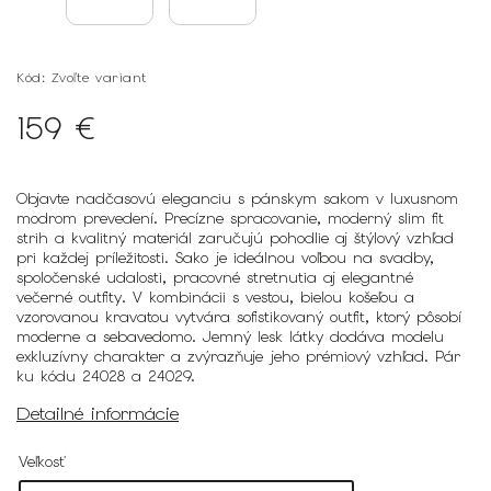
Kód:
Zvoľte variant
159 €
Objavte nadčasovú eleganciu s pánskym sakom v luxusnom
modrom prevedení. Precízne spracovanie, moderný slim fit
strih a kvalitný materiál zaručujú pohodlie aj štýlový vzhľad
pri každej príležitosti. Sako je ideálnou voľbou na svadby,
spoločenské udalosti, pracovné stretnutia aj elegantné
večerné outfity. V kombinácii s vestou, bielou košeľou a
vzorovanou kravatou vytvára sofistikovaný outfit, ktorý pôsobí
moderne a sebavedomo. Jemný lesk látky dodáva modelu
exkluzívny charakter a zvýrazňuje jeho prémiový vzhľad. Pár
ku kódu 24028 a 24029.
Detailné informácie
Veľkosť