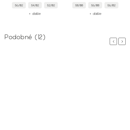
56/182
54/182
52/182
58/188
56/188
56/182
+ ďalšie
+ ďalšie
Podobné (12)
Previous
Next