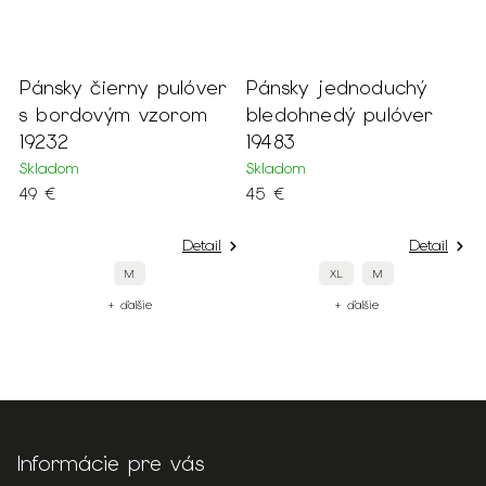
Pánsky čierny pulóver
Pánsky jednoduchý
P
s bordovým vzorom
bledohnedý pulóver
b
19232
19483
k
Skladom
Skladom
S
49 €
45 €
2
Detail
Detail
M
XL
M
+ ďalšie
+ ďalšie
Informácie pre vás