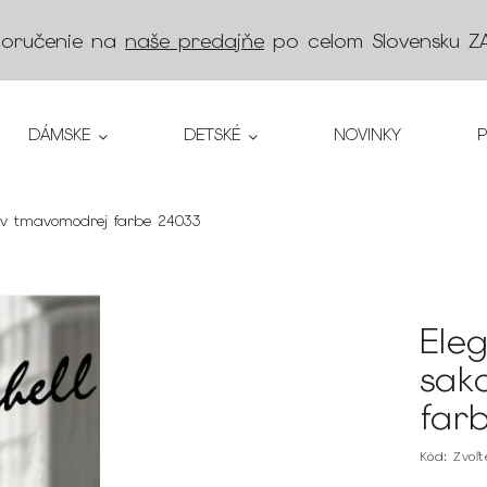
doručenie na
naše predajňe
po celom Slovensku
Z
DÁMSKE
DETSKÉ
NOVINKY
 v tmavomodrej farbe 24033
Ele
sak
far
Kód:
Zvoľ