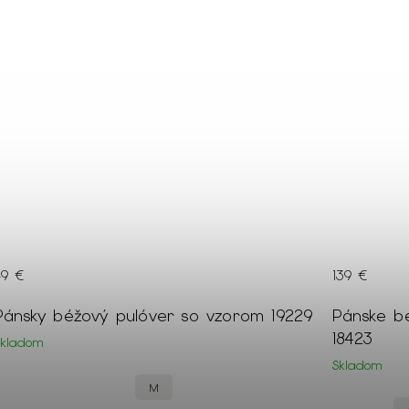
49 €
139 €
Pánsky béžový pulóver so vzorom 19229
Pánske b
18423
Skladom
Skladom
M