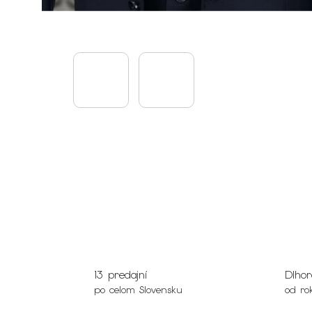
13 predajní
Dlhor
po celom Slovensku
od ro