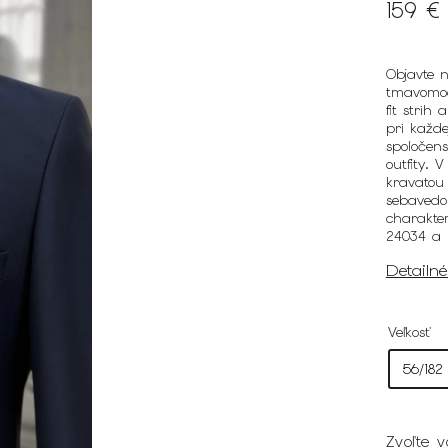
159 €
Objavte 
tmavomod
fit strih
pri každe
spoločens
outfity. 
kravatou 
sebavedo
charakte
24034 a 
Detailn
Veľkosť
Zvoľte v