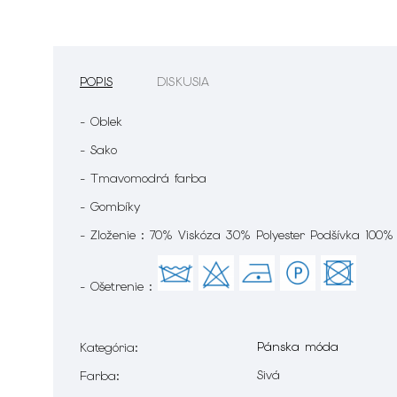
POPIS
DISKUSIA
- Oblek
- Sako
- Tmavomodrá farba
- Gombíky
- Zloženie : 70% Viskóza 30% Polyester Podšívka 100%
- Ošetrenie :
Pánska móda
Kategória
:
Sivá
Farba
: