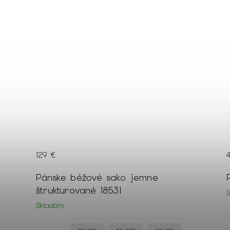
129 €
orom
Pánske béžové sako jemne
štrukturované 18531
Skladom