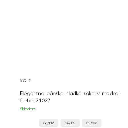
159 €
Elegantné pánske hladké sako v modrej
farbe 24027
Skladom
56/182
54/182
52/182