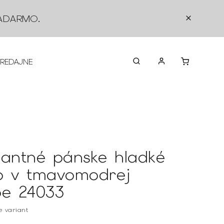
ADARMO
.
PREDAJNE
O NÁS
KONTAKTY
VRÁTEN
gantné pánske hladké
o v tmavomodrej
be 24033
te variant