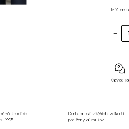
Môžeme d
Opýtať sa
očná tradícia
Dostupnosť väčších veľkostí
ku 1995
pre ženy aj mužov