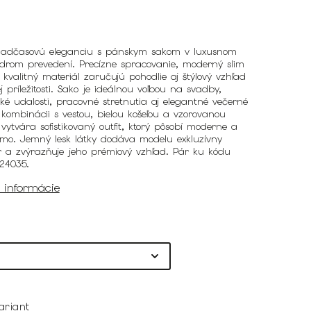
nadčasovú eleganciu s pánskym sakom v luxusnom
rom prevedení. Precízne spracovanie, moderný slim
 a kvalitný materiál zaručujú pohodlie aj štýlový vzhľad
j príležitosti. Sako je ideálnou voľbou na svadby,
ké udalosti, pracovné stretnutia aj elegantné večerné
V kombinácii s vestou, bielou košeľou a vzorovanou
vytvára sofistikovaný outfit, ktorý pôsobí moderne a
mo. Jemný lesk látky dodáva modelu exkluzívny
r a zvýrazňuje jeho prémiový vzhľad. Pár ku kódu
24035.
é informácie
ariant