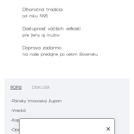
Dlhoročná tradícia
od roku 1995
Dostupnosť väčších veľkostí
pre ženy aj mužov
Doprava zadarmo
na naše predajne po celom Slovensku
POPIS
DISKUSIA
-Pánsky tmavosivý župan
-Vrecká
-Kapucňa
-Opasok v páse