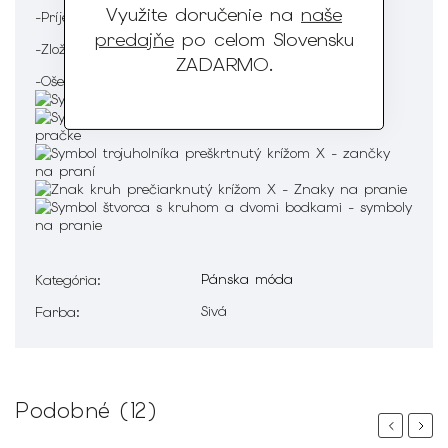
Využite doručenie na
naše
-Príjemný na omak
predajňe
po celom Slovensku
-Zloženie : 100% Bavlna
ZADARMO
.
-Ošetrenie :
Pánska móda
Kategória
:
Sivá
Farba
:
Podobné (12)
Previous
Next