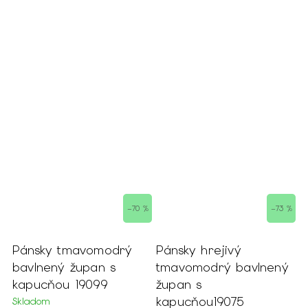
–70 %
–73 %
nsky tmavomodrý
Pánsky hrejivý
Dámsk
vlnený župan s
tmavomodrý bavlnený
bambu
pucňou 19099
župan s
kapucň
kapucňou19075
adom
Skladom