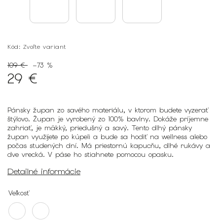
Kód:
Zvoľte variant
109 €
–73 %
29 €
Pánsky župan zo savého materiálu, v ktorom budete vyzerať
štýlovo. Župan je vyrobený zo 100% bavlny. Dokáže príjemne
zahriať, je mäkký, priedušný a savý. Tento dlhý pánsky
župan využijete po kúpeli a bude sa hodiť na wellness alebo
počas studených dní. Má priestornú kapucňu, dlhé rukávy a
dve vrecká. V páse ho stiahnete pomocou opasku.
Detailné informácie
Veľkosť