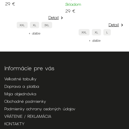
€
29 €
Skladom
29 €
Detail
Detail
XXL
XL
3XL
XXL
XL
L
+ ďalšie
+ ďalšie
Informácie pre vás
Veľkostné tabuľky
Doprava a platba
Moja objednávka
Obchodné podmienky
Podmienky ochrany osobných údajov
VRÁTENIE / REKLAMÁCIA
KONTAKTY