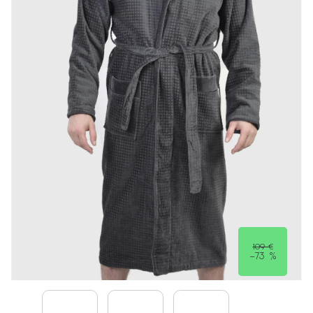
109 €
–73 %