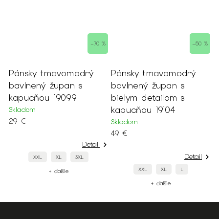
–70 %
–50 %
odrý
Pánsky tmavomodrý
Pánsky hrejivý béž
 s
bavlnený župan s
bavlnený župan s
9
bielym detailom s
kapucňou 19103
kapucňou 19104
Skladom
29 €
Skladom
49 €
Detail
De
Detail
3XL
XXL
XL
L
XXL
XL
L
+ ďalšie
+ ďalšie