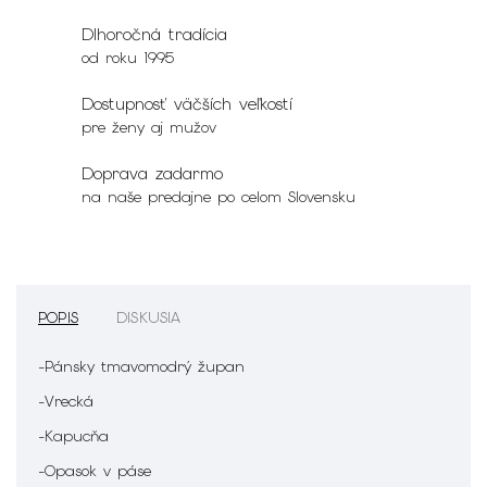
Dlhoročná tradícia
od roku 1995
Dostupnosť väčších veľkostí
pre ženy aj mužov
Doprava zadarmo
na naše predajne po celom Slovensku
POPIS
DISKUSIA
-Pánsky tmavomodrý župan
-Vrecká
-Kapucňa
-Opasok v páse