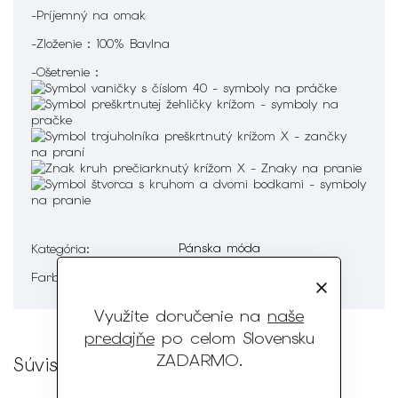
-Príjemný na omak
-Zloženie : 100% Bavlna
-Ošetrenie :
Pánska móda
Kategória
:
Modrá
Farba
:
Využite doručenie na
naše
predajňe
po celom Slovensku
ZADARMO
.
Súvisiaci tovar