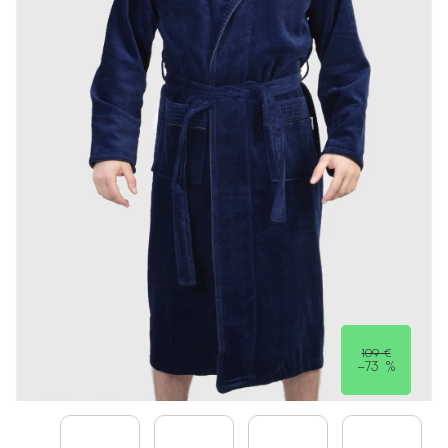
109 €
–73 %