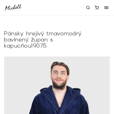
Pánsky hrejivý tmavomodrý
bavlnený župan s
kapucňou19075