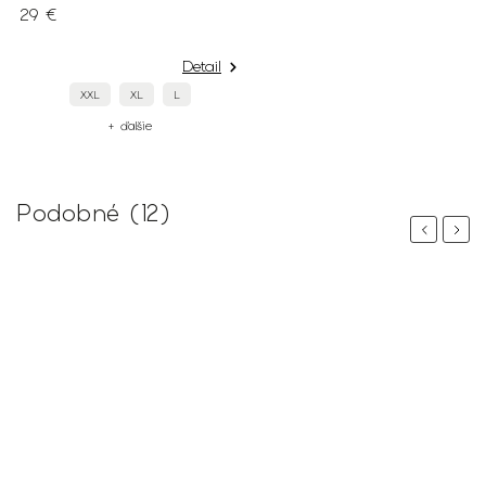
29 €
Detail
XXL
XL
L
+ ďalšie
Podobné (12)
Previous
Next