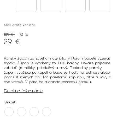
Kód:
Zvoľte variant
109 €
–73 %
29 €
Pánsky župan zo savého materiálu, v ktorom budete vyzerať
štýlovo. Župan je vyrobený zo 100% bavlny. Dokáže príjemne
zahriať, je mäkký, priedušný a savý. Tento dlhý pánsky
župan využijete po kúpeli a bude sa hodiť na wellness alebo
počas studených dní. Má priestornú kapucňu, dlhé rukávy a
dve vrecká. V páse ho stiahnete pomocou opasku.
Detailné informácie
Veľkosť