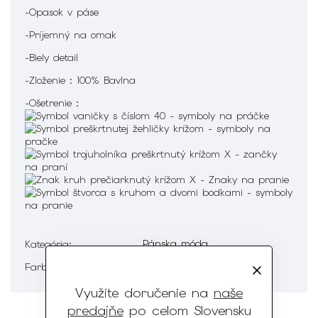
-Opasok v páse
-Príjemný na omak
-Biely detail
-Zloženie : 100% Bavlna
-Ošetrenie :
Pánska móda
Kategória
:
Sivá
Farba
:
Využite doručenie na
naše
predajňe
po celom Slovensku