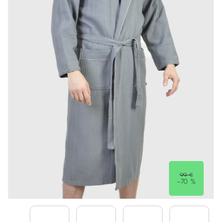
99 €
–70 %