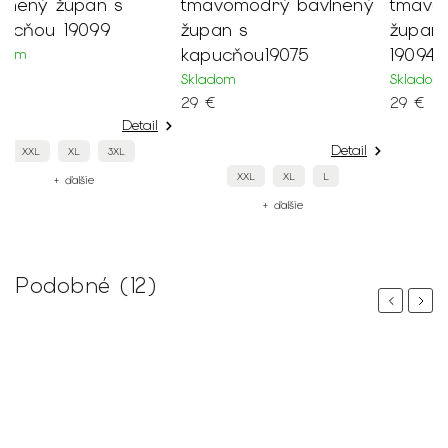
tmavomodrý bavlnený
tmavomodrý bavlnený
župan s
župan s kapucňou
kapucňou19075
19094
Skladom
Skladom
29 €
29 €
Detail
Detail
XXL
XL
L
XXL
XL
L
+ ďalšie
+ ďalšie
Podobné (12)
Previous
Next