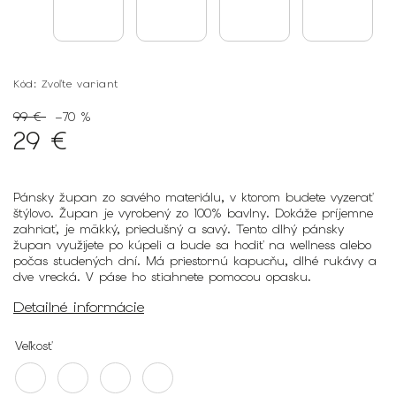
Kód:
Zvoľte variant
99 €
–70 %
29 €
Pánsky župan zo savého materiálu, v ktorom budete vyzerať
štýlovo. Župan je vyrobený zo 100% bavlny. Dokáže príjemne
zahriať, je mäkký, priedušný a savý. Tento dlhý pánsky
župan využijete po kúpeli a bude sa hodiť na wellness alebo
počas studených dní. Má priestornú kapucňu, dlhé rukávy a
dve vrecká. V páse ho stiahnete pomocou opasku.
Detailné informácie
Veľkosť