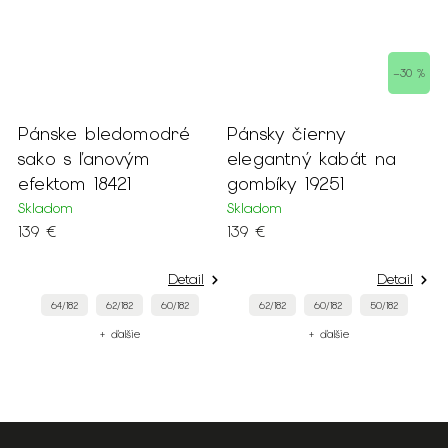
 %
–30 %
Pánske bledomodré
Pánsky čierny
P
sako s ľanovým
elegantný kabát na
s
efektom 18421
gombíky 19251
S
Skladom
Skladom
9
139 €
139 €
Detail
Detail
64/182
62/182
60/182
62/182
60/182
50/182
+ ďalšie
+ ďalšie