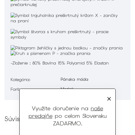
-Zloženie : 80% Bavlna 15% Polyamid 5% Elastan
Pánska móda
Kategória
:
Modrá
Farba
:
Využite doručenie na
naše
predajňe
po celom Slovensku
Súvisiaci tovar
ZADARMO
.