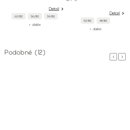
Detail
Detail
60/182
56/182
54/182
52/182
48/182
+ ďalšie
+ ďalšie
Podobné (12)
Previous
Next