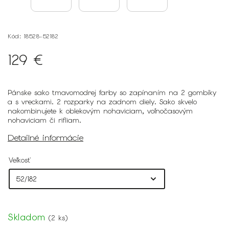
Kód:
18528-52182
129 €
Pánske sako tmavomodrej farby so zapínaním na 2 gombíky
a s vreckami. 2 rozparky na zadnom diely. Sako skvelo
nakombinujete k oblekovým nohaviciam, voľnočasovým
nohaviciam či rifliam.
Detailné informácie
Veľkosť
Skladom
(
2 ks
)