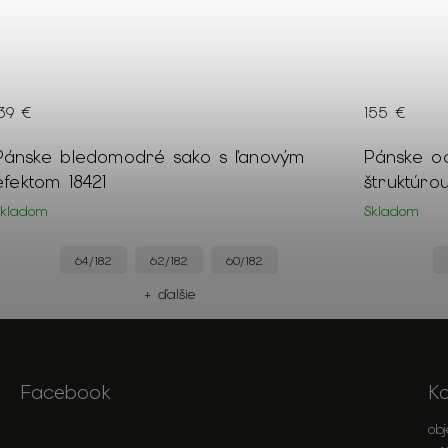
139 €
155 €
Pánske bledomodré sako s ľanovým
Pánske o
efektom 18421
štruktúro
Skladom
Skladom
64/182
62/182
60/182
+ ďalšie
Facebook
K
ob