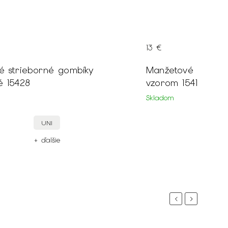
13 €
é strieborné gombíky
Manžetové strieb
é 15428
vzorom 15419
Skladom
UNI
+ ďalšie
+
Previous
Next