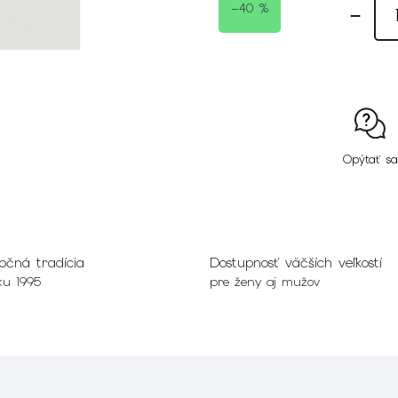
–40 %
Opýtať sa
očná tradícia
Dostupnosť väčších veľkostí
ku 1995
pre ženy aj mužov