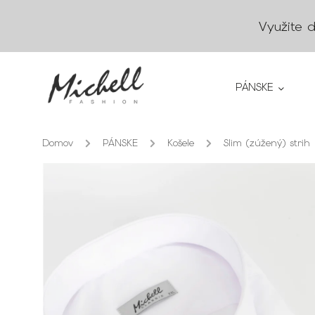
Využite 
PÁNSKE
Domov
/
PÁNSKE
/
Košele
/
Slim (zúžený) strih