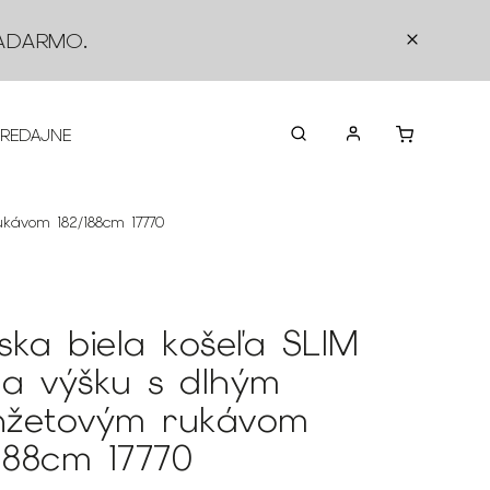
ADARMO
.
PREDAJNE
O NÁS
KONTAKTY
VRÁTEN
ukávom 182/188cm 17770
ska biela košeľa SLIM
 na výšku s dlhým
žetovým rukávom
/188cm 17770