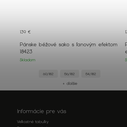
139 €
m
Pánske béžové sako s ľanovým efektom
18423
Skladom
60/182
56/182
54/182
+ ďalšie
Informácie pre vás
Veľkostné tabuľky