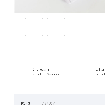
13 predajní
Dlhor
po celom Slovensku
od ro
POPIS
DISKUSIA