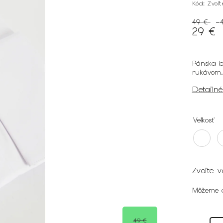
Kód:
Zvoľ
49 €
–
29 €
Pánska bi
rukávom.
Detailn
Veľkosť
Zvoľte v
Môžeme d
49 €