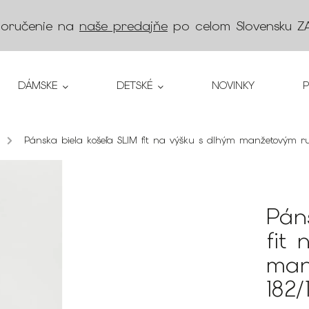
doručenie na
naše predajňe
po celom Slovensku
Z
DÁMSKE
DETSKÉ
NOVINKY
/
Pánska biela košeľa SLIM fit na výšku s dlhým manžetovým r
Pán
fit
man
182