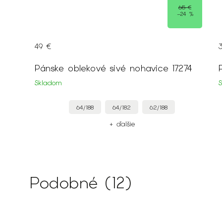
3 €
65 €
0 %
–24 %
49 €
Pánske oblekové sivé nohavice 17274
Skladom
64/188
64/182
62/188
+ ďalšie
Podobné (12)