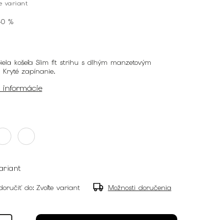
te variant
40 %
ela košeľa Slim fit strihu s dlhým manzetovým
 Kryté zapínanie.
é informácie
ariant
oručiť do:
Zvoľte variant
Možnosti doručenia