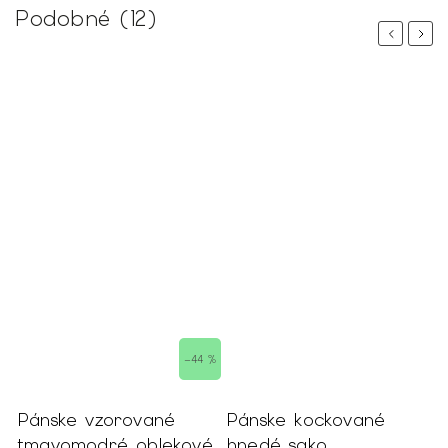
Podobné (12)
Previous
Next
–44 %
Pánske vzorované
Pánske kockované
P
tmavomodré oblekové
hnedé sako
k