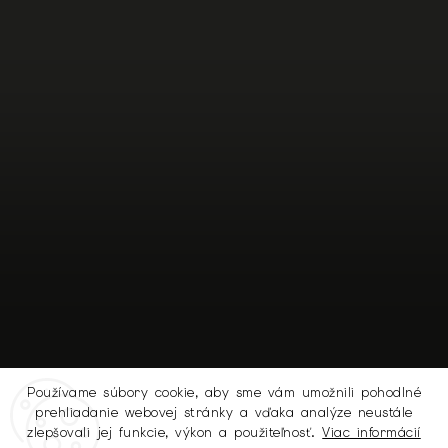
Používame súbory cookie, aby sme vám umožnili pohodlné
prehliadanie webovej stránky a vďaka analýze neustále
Sledovať na Instagrame
zlepšovali jej funkcie, výkon a použiteľnosť.
Viac informácií