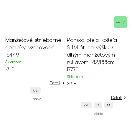
%
–40 %
Manžetové strieborné
Pánska biela košeľa
P
gombíky vzorované
SLIM fit na výšku s
t
15449
dlhým manžetovým
1
rukávom 182/188cm
Skladom
S
13 €
17770
3
Skladom
Detail
29 €
UNI
Detail
+ ďalšie
XXL
S
M
+ ďalšie