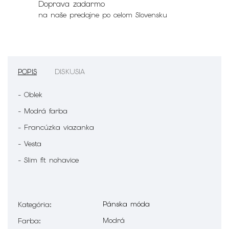
Doprava zadarmo
na naše predajne po celom Slovensku
POPIS
DISKUSIA
- Oblek
- Modrá farba
- Francúzka viazanka
- Vesta
- Slim fit nohavice
Pánska móda
Kategória
:
Modrá
Farba
: