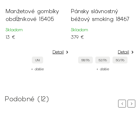
Manžetové gombíky
Pánsky slávnostný
P
obdĺžnikové 15405
béžový smoking 18467
č
Skladom
Skladom
S
13 €
379 €
3
Detail
Detail
UNI
58/176
52/176
50/176
+ ďalšie
+ ďalšie
Podobné (12)
Previous
Next