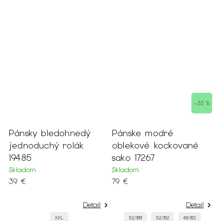
 %
–33 %
Pánsky bledohnedý
Pánske modré
P
jednoduchý rolák
oblekové kockované
o
19485
sako 17267
1
Skladom
Skladom
M
39 €
79 €
6
Detail
Detail
XXL
52/188
52/182
48/182