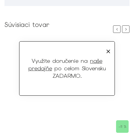
Súvisiaci tovar
Previous
Next
Využite doručenie na
naše
predajňe
po celom Slovensku
ZADARMO
.
 %
–11 %