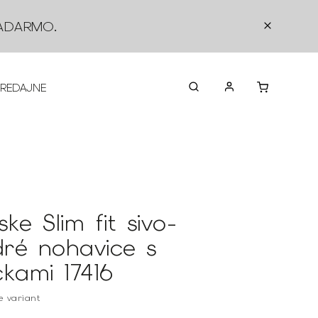
ADARMO
.
PREDAJNE
O NÁS
KONTAKTY
VRÁTEN
ke Slim fit sivo-
ré nohavice s
ckami 17416
te variant