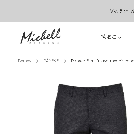
Využite 
PÁNSKE
Domov
/
PÁNSKE
/
Pánske Slim fit sivo-modré noha