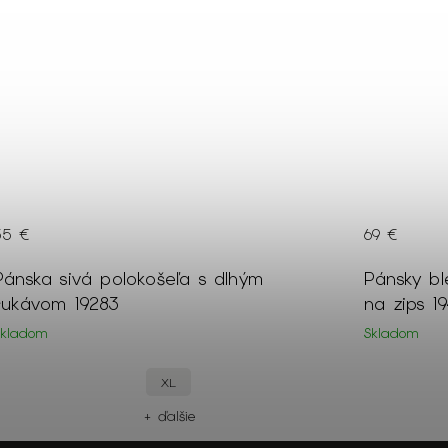
69 €
169 €
Pánsky bledohnedý sveter so zapínaním
Pánske s
na zips 19464
17091
Skladom
S
XXL
XL
+ ďalšie