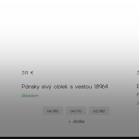
35 €
Pánska sivá polokošeľa s dlhým
rukávom 19283
Skladom
XL
+ ďalšie