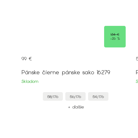
4 €
79 €
6 %
–25 %
59 €
Pánske sako oblekové čierne 12769
Skladom
46/176
+ ďalšie