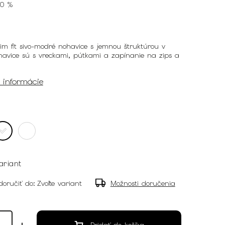
70 %
im fit sivo-modré nohavice s jemnou štruktúrou v
ohavice sú s vreckami, pútkami a zapínanie na zips a
é informácie
ariant
oručiť do:
Zvoľte variant
Možnosti doručenia