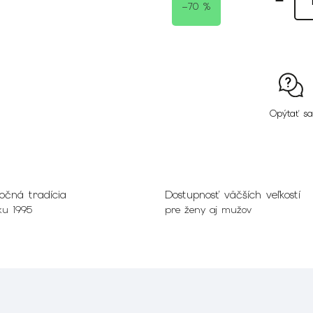
–70 %
Opýtať sa
očná tradícia
Dostupnosť väčších veľkostí
ku 1995
pre ženy aj mužov