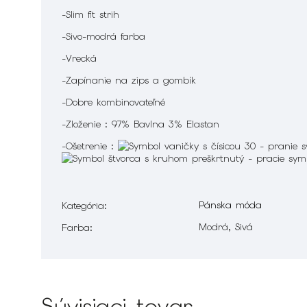
-Slim fit strih
-Sivo-modrá farba
-Vrecká
-Zapínanie na zips a gombík
-Dobre kombinovateľné
-Zloženie : 97% Bavlna 3% Elastan
-Ošetrenie :
Pánska móda
Kategória
:
Modrá, Sivá
Farba
:
Súvisiaci tovar