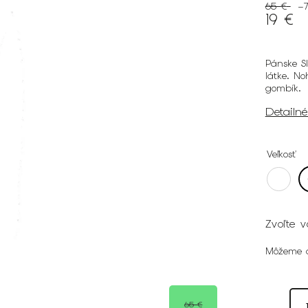
65 €
–
19 €
Pánske Sl
látke. N
gombík.
Detailn
Veľkosť
Zvoľte v
Môžeme d
65 €