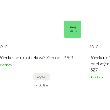
45 €
19 €
Pánska biela SLIM FIT košeľa s
Pánska vz
farebným vzorom a krátkym rukávom
dlhými ru
18271
Skladom
Skladom
XXL
XL
S
+ ďalšie