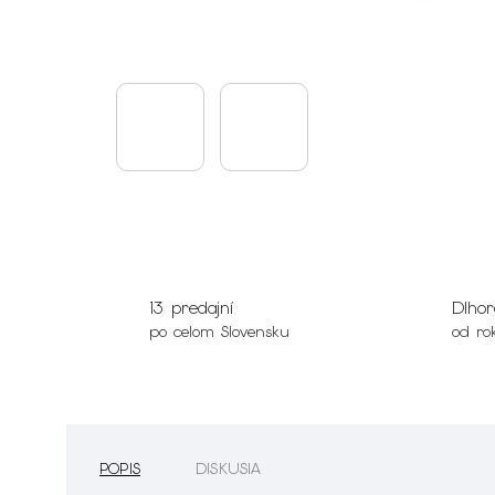
13 predajní
Dlhor
po celom Slovensku
od ro
POPIS
DISKUSIA