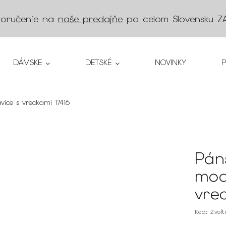
doručenie na
naše predajňe
po celom Slovensku
Z
DÁMSKE
DETSKÉ
NOVINKY
vice s vreckami 17416
Páns
mod
vre
Kód:
Zvoľ