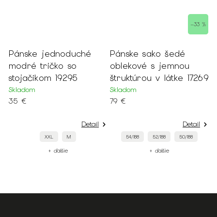
–33 %
e jednoduché
Pánske sako šedé
Pánske m
tričko so
oblekové s jemnou
jednofare
ikom 19295
štruktúrou v látke 17269
Skladom
Skladom
79 €
199 €
od
Detail
Detail
XXL
M
54/188
52/188
50/188
64/182
+ ďalšie
+ ďalšie
+