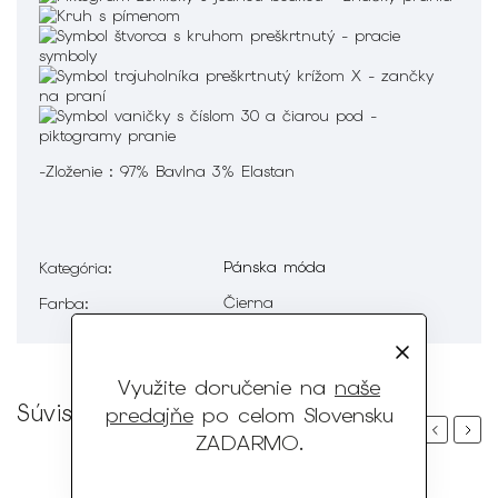
-Zloženie : 97% Bavlna 3% Elastan
Pánska móda
Kategória
:
Čierna
Farba
:
Využite doručenie na
naše
Súvisiaci tovar
predajňe
po celom Slovensku
Previous
Next
ZADARMO
.