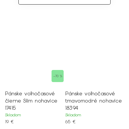
–70 %
asové
Pánske voľnočasové
Pánske Slim fit sivo
havice
tmavomodré nohavice
modré nohavice s
18394
vreckami 17416
Skladom
Skladom
65 €
19 €