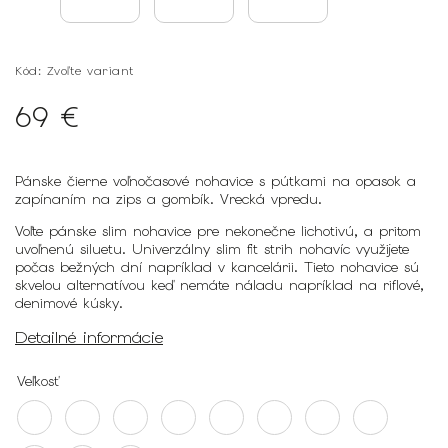
Kód:
Zvoľte variant
69 €
Pánske čierne voľnočasové nohavice s pútkami na opasok a
zapínaním na zips a gombík. Vrecká vpredu.
Voľte pánske slim nohavice pre nekonečne lichotivú, a pritom
uvoľnenú siluetu. Univerzálny slim fit strih nohavíc využijete
počas bežných dní napríklad v kancelárii. Tieto nohavice sú
skvelou alternatívou keď nemáte náladu napríklad na riflové,
denimové kúsky.
Detailné informácie
Veľkosť