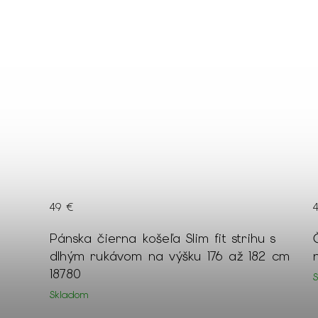
49 €
u s
Čierna slim fit košeľa s dlhým rukávom
2 cm
na výšku 176 až 182 cm 18662
Skladom
XXL
XL
M