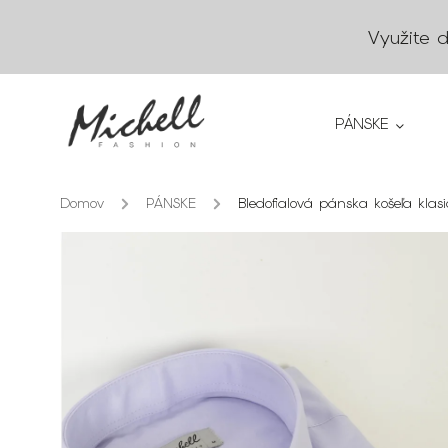
Využite 
PÁNSKE
Domov
/
PÁNSKE
/
Bledofialová pánska košeľa kla