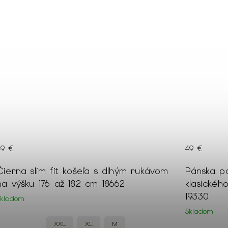
49 €
49 €
Pánska parížska modrá košeľa
Pánska t
klasického strihu na výšku 176 až 182 cm
rukávom S
19330
Skladom
Skladom