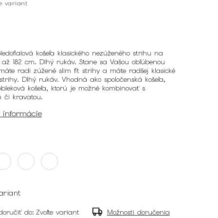
te variant
edofialová košeľa klasického nezúženého strihu na
6 až 182 cm. Dlhý rukáv. Stane sa Vašou obľúbenou
máte radi zúžené slim fit strihy a máte radšej klasické
 strihy. Dlhý rukáv. Vhodná ako spoločenská košeľa,
obleková košeľa, ktorú je možné kombinovať s
m či kravatou.
é informácie
ariant
oručiť do:
Zvoľte variant
Možnosti doručenia