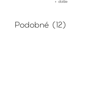
ie
+ ďalšie
Podobné (12)