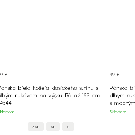
49 €
strihu s
Pánska biela košeľa klasického strihu s
ž 182 cm
dlhým rukávom na výšku 176 až 182 cm
s modrým vzorom 18944
Skladom
L
4XL
3XL