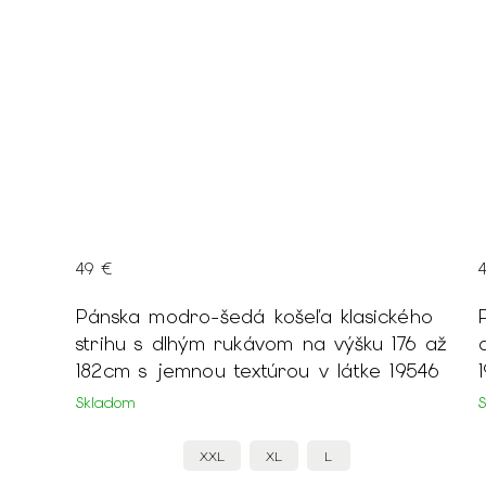
49 €
šeľa klasického
Pánska biela košeľa klasického 
m na výšku 176 až
dlhým rukávom na výšku 176 a
rou v látke 19546
19544
Skladom
L
L
XXL
XL
L