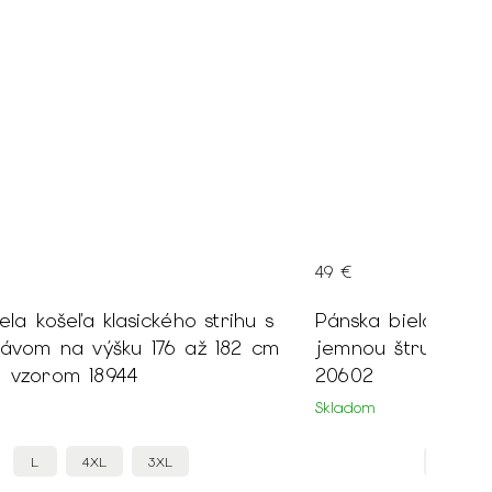
49 €
Pánska biela košeľa klasického strihu s
jemnou štruktúrou na výšku 176/182 cm
20602
Skladom
XXL
XL
L