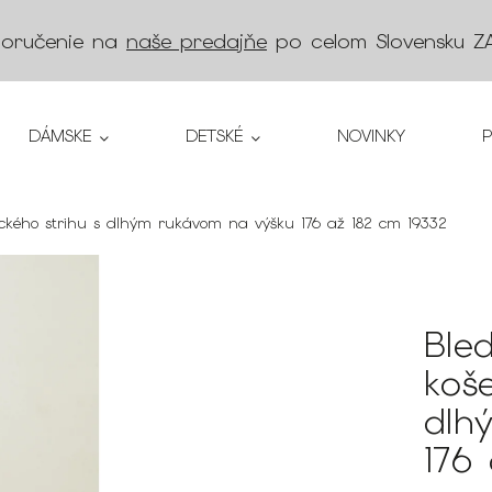
doručenie na
naše predajňe
po celom Slovensku
Z
DÁMSKE
DETSKÉ
NOVINKY
sického strihu s dlhým rukávom na výšku 176 až 182 cm 19332
Ble
koše
dlh
176