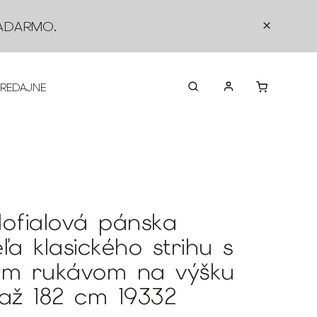
ADARMO
.
PREDAJNE
O NÁS
KONTAKTY
VRÁTEN
dofialová pánska
ľa klasického strihu s
ým rukávom na výšku
 až 182 cm 19332