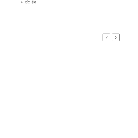
+ ďalšie
Previous
Next