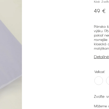
Kód:
Zvoľ
49 €
Pánska bl
výšku 17
pokiaľ ne
rovnejšie
klasická 
motýliko
Detailn
Veľkosť
Zvoľte v
Môžeme d