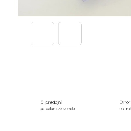
13 predajní
Dlhor
po celom Slovensku
od ro