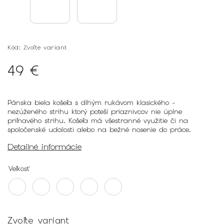
Kód:
Zvoľte variant
49 €
Pánska biela košeľa s dlhým rukávom klasického -
nezúženého strihu ktorý poteší priaznivcov nie úplne
priľnavého strihu. Košeľa má všestranné využitie či na
spoločenské udalosti alebo na bežné nosenie do práce.
Detailné informácie
Veľkosť
Zvoľte variant