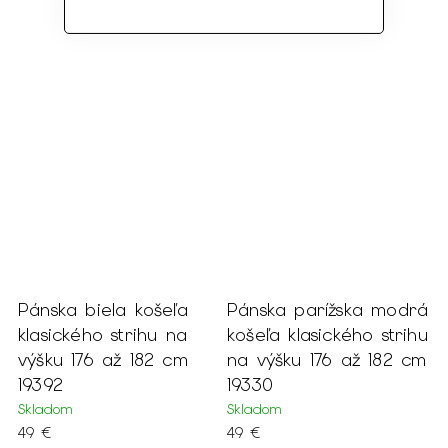
ela košeľa
Pánska parížska modrá
Pánska biela 
 strihu na
košeľa klasického strihu
klasická s dlh
 až 182 cm
na výšku 176 až 182 cm
manžetovým 
19330
na výšku 176/
17766
Skladom
49 €
Skladom