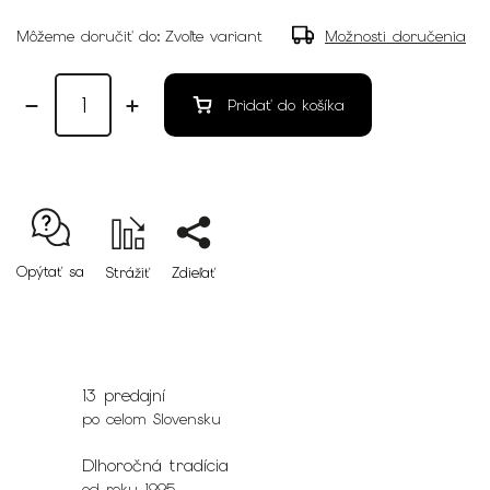
Môžeme doručiť do:
Zvoľte variant
Možnosti doručenia
Pridať do košíka
Opýtať sa
Strážiť
Zdieľať
13 predajní
po celom Slovensku
Dlhoročná tradícia
od roku 1995