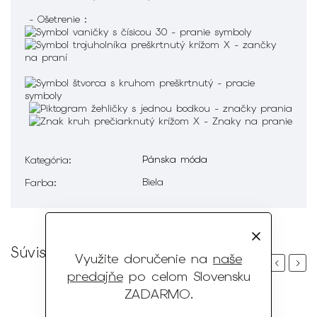
- Ošetrenie :
Pánska móda
Kategória
:
Biela
Farba
:
Súvisiaci tovar
Využite doručenie na
naše
Previous
Next
predajňe
po celom Slovensku
ZADARMO
.