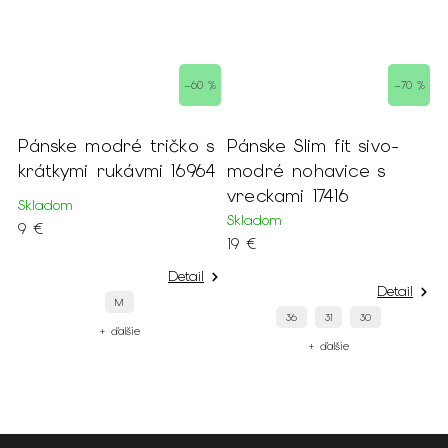
–60 %
–70 %
ánske modré tričko s
Pánske Slim fit sivo-
Páns
rátkymi rukávmi 16964
modré nohavice s
preš
vreckami 17416
kladom
Sklad
Skladom
 €
59 €
19 €
Detail
Detail
M
36
31
30
+ ďalšie
+ ďalšie