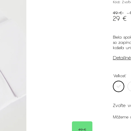
Kód:
Zvoľ
49 €
–
29 €
Biela spo
so zapín
košeľa ur
Detailn
Veľkosť
Zvoľte v
Môžeme d
49 €