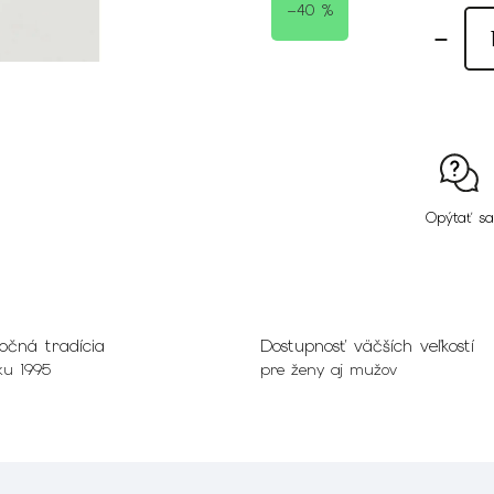
–40 %
Opýtať sa
očná tradícia
Dostupnosť väčších veľkostí
ku 1995
pre ženy aj mužov