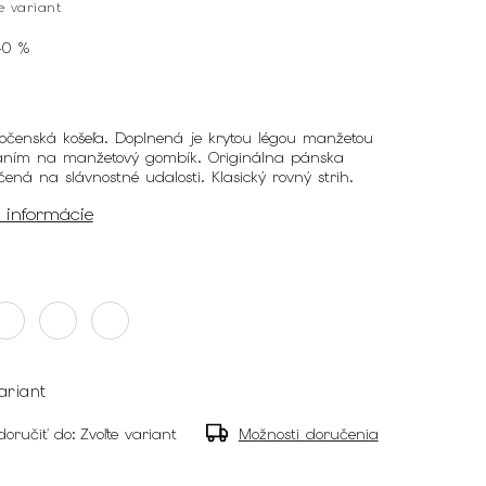
te variant
40 %
ločenská košeľa. Doplnená je krytou légou manžetou
aním na manžetový gombík. Originálna pánska
čená na slávnostné udalosti. Klasický rovný strih.
é informácie
ariant
oručiť do:
Zvoľte variant
Možnosti doručenia