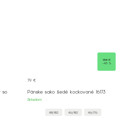
144 €
–45 %
79 €
 so
Pánske sako šedé kockované 16173
Skladom
48/182
46/182
46/176