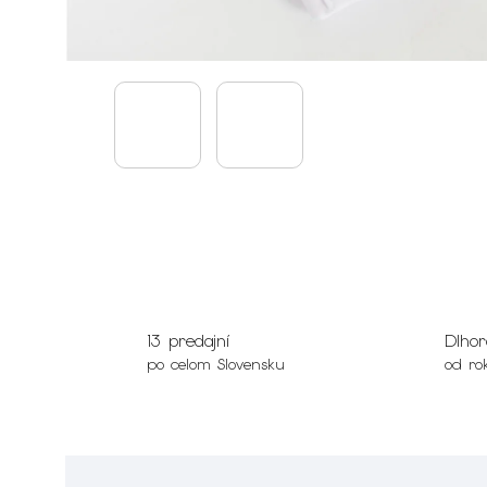
13 predajní
Dlhor
po celom Slovensku
od ro