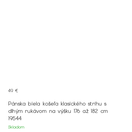
49 €
Pánska biela košeľa klasického strihu s
dlhým rukávom na výšku 176 až 182 cm
19544
Skladom