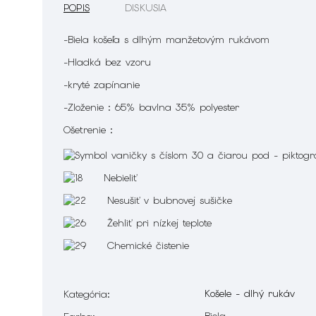
POPIS
DISKUSIA
-Biela košeľa s dlhým manžetovým rukávom
-Hladká bez vzoru
-kryté zapínanie
-Zloženie : 65% bavlna 35% polyester
Ošetrenie :
Nebieliť
Nesušiť v bubnovej sušičke
Žehliť pri nízkej teplote
Chemické čistenie
Košele - dlhý rukáv
Kategória
:
Biela