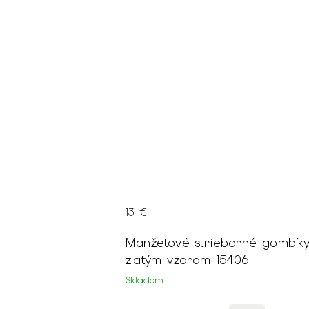
13 €
0
Manžetové strieborné gombíky
zlatým vzorom 15406
Skladom