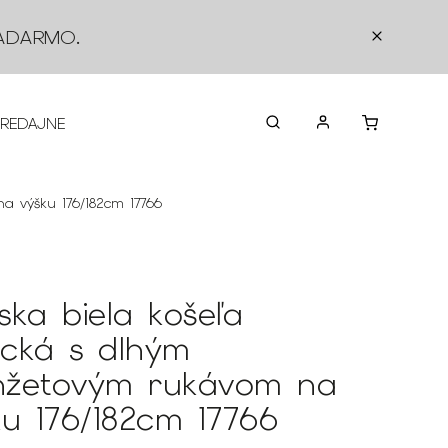
ADARMO
.
PREDAJNE
O NÁS
KONTAKTY
VRÁTEN
a výšku 176/182cm 17766
ska biela košeľa
sická s dlhým
žetovým rukávom na
ku 176/182cm 17766