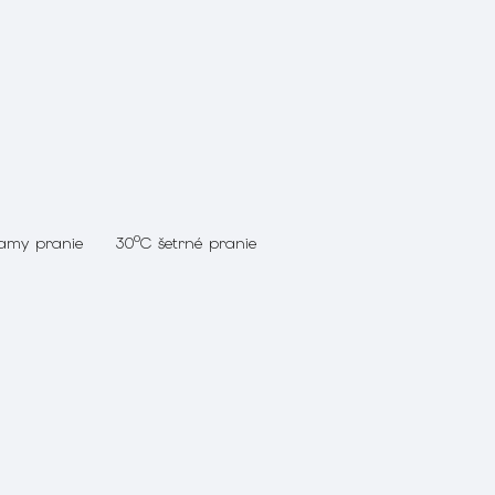
o
30
C šetrné pranie