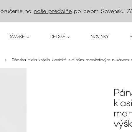
doručenie na
naše predajňe
po celom Slovensku
Z
DÁMSKE
DETSKÉ
NOVINKY
/
Pánska biela košeľa klasická s dlhým manžetovým rukávom n
Pán
kla
man
výš