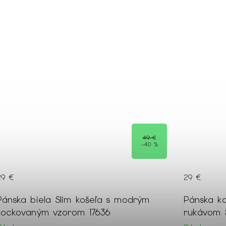
49 €
–40 %
29 €
29 €
Pánska biela Slim košeľa s modrým
Pánska k
kockovaným vzorom 17636
rukávom S