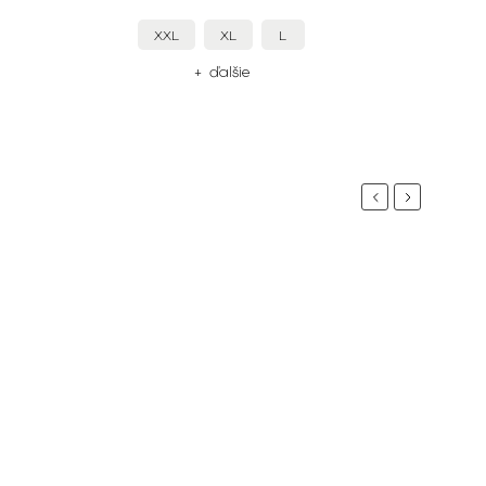
XXL
XL
L
+ ďalšie
Previous
Next