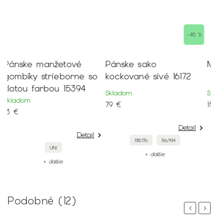
–45 %
Pánske sako
Maslová viazanka 16138
o
kockované sivé 16172
Skladom
Skladom
S
79 €
15 €
1
Detail
Detail
58/176
56/194
UNI
+ ďalšie
+ ďalšie
Podobné (12)
Previous
Next