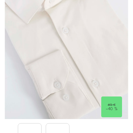
49 €
–40 %