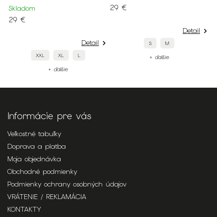
29 €
Skladom
9 €
Detail
l
Detail
S
M
S
+ ďalšie
+ ďalšie
Informácie pre vás
Veľkostné tabuľky
Doprava a platba
Moja objednávka
Obchodné podmienky
Podmienky ochrany osobných údajov
VRÁTENIE / REKLAMÁCIA
KONTAKTY