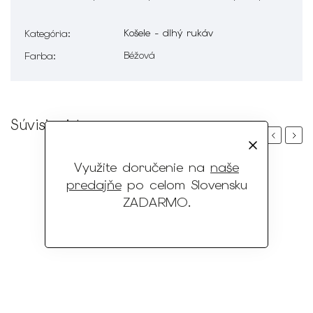
Košele - dlhý rukáv
Kategória
:
Béžová
Farba
:
Súvisiaci tovar
Previous
Next
Využite doručenie na
naše
predajňe
po celom Slovensku
ZADARMO
.