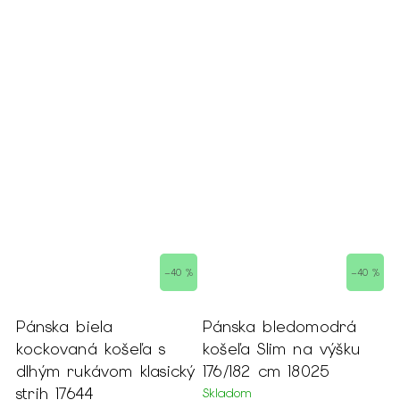
0 %
–40 %
–80 %
Pánska bledomodrá
Pánska vzorovaná
košeľa Slim na výšku
tmavomodrá SLIM
cký
176/182 cm 18025
košeľa na výšku188/194
15472
Skladom