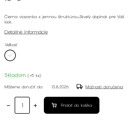
Čierna viazanka s jemnou štruktúrou.Skvelý doplnok pre Váš
look.
Detailné informácie
Veľkosť
Skladom
(
>5 ks
)
Môžeme doručiť do:
13.8.2026
Možnosti doručenia
Pridať do košíka