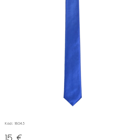
Kód:
18043
15 €