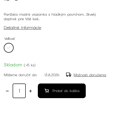
Parížska modrá viazanka s hladkým povrchom. Skvelý
doplnok pre Váš look.
Detailné informácie
Veľkosť
Skladom
(
>5 ks
)
Môžeme doručiť do:
13.8.2026
Možnosti doručenia
Pridať do košíka