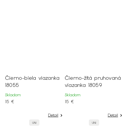
5
Čierno-biela viazanka
Čierno-žltá pruhovaná
P
18055
viazanka 18059
v
Skladom
Skladom
S
15 €
15 €
1
Detail
Detail
UNI
UNI