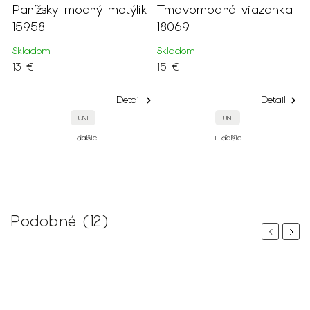
5
Parížsky modrý motýlik
Tmavomodrá viazanka
Pá
15958
18069
k
Skladom
Skladom
S
13 €
15 €
1
Detail
Detail
UNI
UNI
+ ďalšie
+ ďalšie
Podobné (12)
Previous
Next