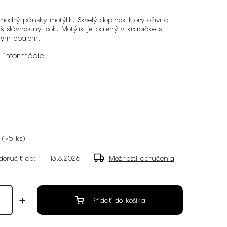
modrý pánsky motýlik. Skvelý doplnok ktorý oživí a
š slávnostný look. Motýlik je balený v krabičke s
ným obalom.
é informácie
(
>5 ks
)
oručiť do:
13.8.2026
Možnosti doručenia
Pridať do košíka