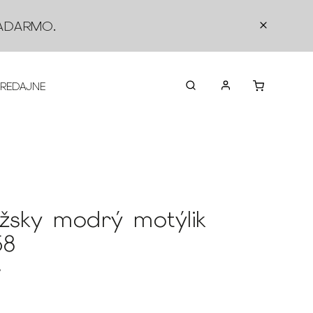
ADARMO
.
PREDAJNE
O NÁS
KONTAKTY
VRÁTEN
ížsky modrý motýlik
58
8