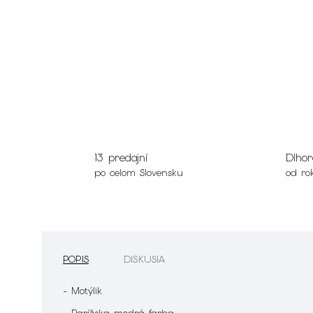
13 predajní
Dlhor
po celom Slovensku
od ro
POPIS
DISKUSIA
- Motýlik