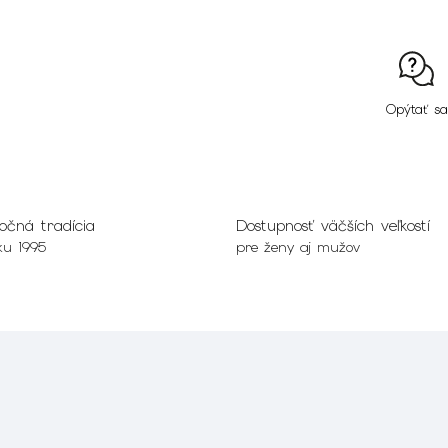
Opýtať sa
očná tradícia
Dostupnosť väčších veľkostí
ku 1995
pre ženy aj mužov