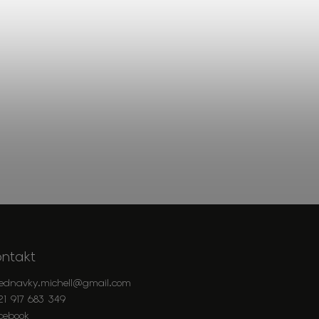
ontakt
jednavky.michell
@
gmail.com
21 917 683 349
cebook