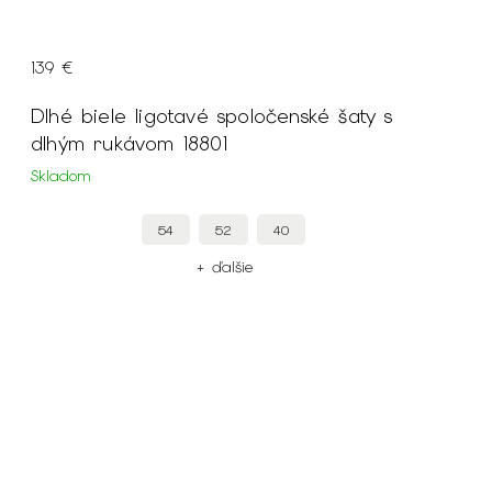
139 €
Dlhé biele ligotavé spoločenské šaty s
dlhým rukávom 18801
Skladom
54
52
40
+ ďalšie