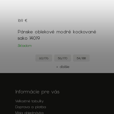
169 €
Pánske oblekové modré kockované
sako 14019
Skladom
60/176
56/170
54/188
+ ďalšie
Informácie pre vás
Veľkostné tabuľky
Doprava a platba
Moja objednávka