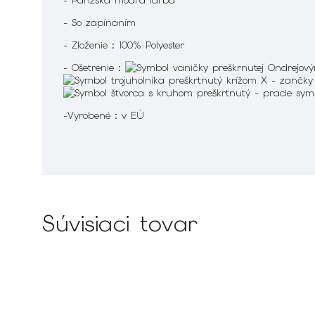
- Parížska modrá farba
- So zapínaním
- Zloženie : 100% Polyester
- Ošetrenie :
-Vyrobené : v EÚ
Súvisiaci tovar