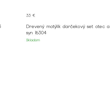
33 €
3
Drevený motýlik darčekový set otec a
syn 16304
Skladom