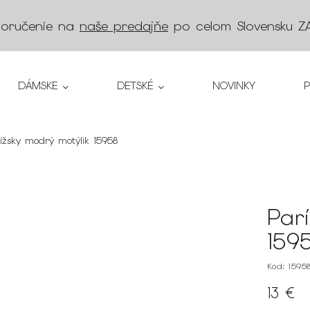
doručenie na
naše predajňe
po celom Slovensku
Z
DÁMSKE
DETSKÉ
NOVINKY
ížsky modrý motýlik 15958
Par
159
Kód:
1595
13 €