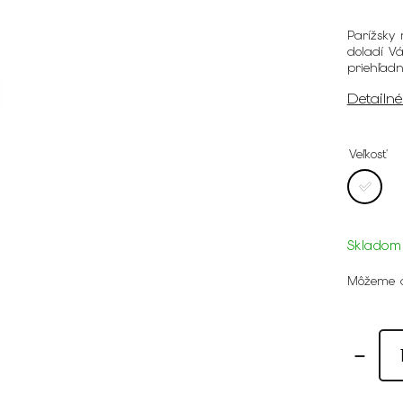
Parížsky 
doladí Vá
priehľad
Detailn
Veľkosť
Skladom
Môžeme d