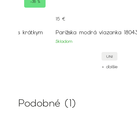
–35 %
15 €
kym
Parížska modrá viazanka 1804
8404
Skladom
UNI
38
+ ďalšie
ie
Podobné (1)