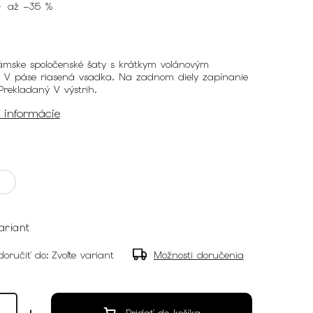
€
až –35 %
ámske spoločenské šaty s krátkym volánovým
 V páse riasená vsadka. Na zadnom diely zapínanie
Prekladaný V výstrih.
é informácie
ariant
oručiť do:
Zvoľte variant
Možnosti doručenia