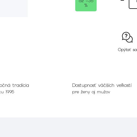
až –35
%
Opýtať sa
očná tradícia
Dostupnosť väčších veľkostí
ku 1995
pre ženy aj mužov