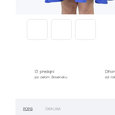
13 predajní
Dlhor
po celom Slovensku
od ro
POPIS
DISKUSIA