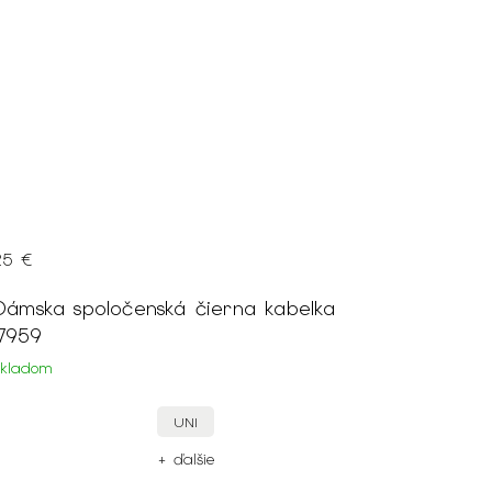
25 €
Dámska spoločenská čierna kabelka
17959
Skladom
UNI
+ ďalšie