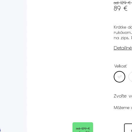
od 129 
89 €
Krátke d
rukávom.
na zips. 
Detailn
Veľkosť
Zvoľte v
Môžeme d
od 129 €