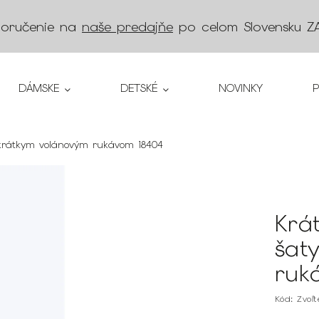
doručenie na
naše predajňe
po celom Slovensku
Z
DÁMSKE
DETSKÉ
NOVINKY
 krátkym volánovým rukávom 18404
Krá
šat
ruk
Kód:
Zvoľ