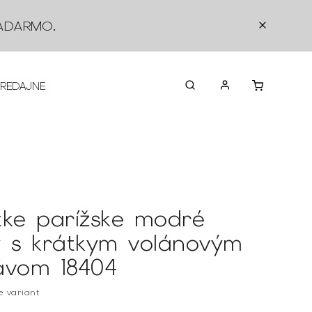
ADARMO
.
PREDAJNE
O NÁS
KONTAKTY
VRÁTEN
tke parížske modré
y s krátkym volánovým
ávom 18404
te variant