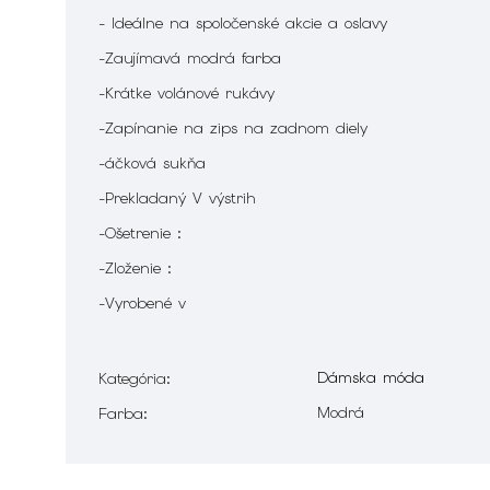
- Ideálne na spoločenské akcie a oslavy
-Zaujímavá modrá farba
-Krátke volánové rukávy
-Zapínanie na zips na zadnom diely
-áčková sukňa
-Prekladaný V výstrih
-Ošetrenie :
-Zloženie :
-Vyrobené v
Dámska móda
Kategória
:
Modrá
Farba
: