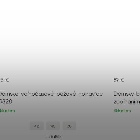
95 €
89 €
Dámske voľnočasové béžové nohavice
Dámsky b
19828
zapínaní
Skladom
Skladom
42
40
38
+ ďalšie