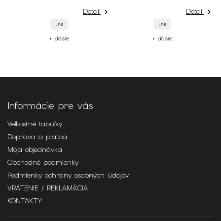
Detail
Detail
De
UNI
UNI
+ ďalšie
+ ďalšie
Informácie pre vás
Veľkostné tabuľky
Doprava a platba
Moja objednávka
Obchodné podmienky
Podmienky ochrany osobných údajov
VRÁTENIE / REKLAMÁCIA
KONTAKTY