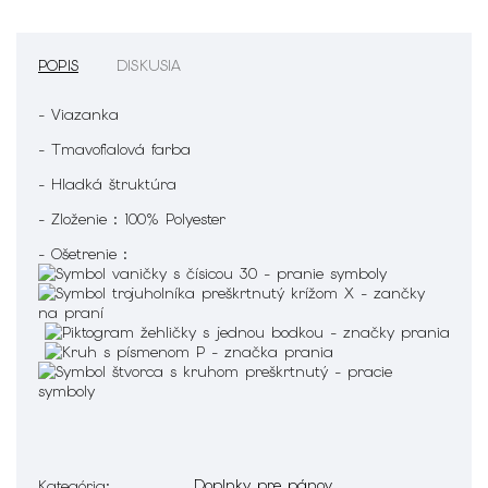
POPIS
DISKUSIA
- Viazanka
- Tmavofialová farba
- Hladká štruktúra
- Zloženie : 100% Polyester
- Ošetrenie :
Doplnky pre pánov
Kategória
: