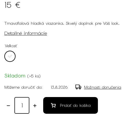
15 €
Tmavofialová hladká viazanka. Skvelý doplnok pre Váš look.
Detailné informácie
Veľkosť
Skladom
(
>5 ks
)
Môžeme doručiť do:
13.8.2026
Možnosti doručenia
Pridať do košíka