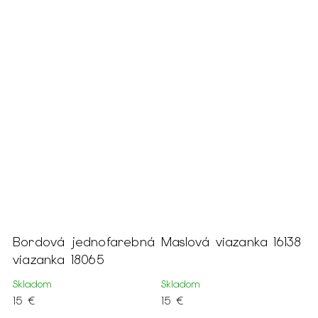
farebná
Maslová viazanka 16138
Čierna pruhovaná
viazanka 18038
Skladom
Skladom
15 €
15 €