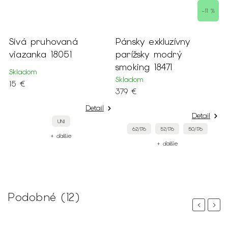
–11 %
–30
Pánsky exkluzívny
Strieborné manžetov
parížsky modrý
gombíky s čiernym
smoking 18471
vzorom 15389
Skladom
Skladom
379 €
9 €
etail
Detail
Detail
62/176
52/176
50/176
UNI
+ ďalšie
+ ďalšie
Podobné (12)
Previous
Next