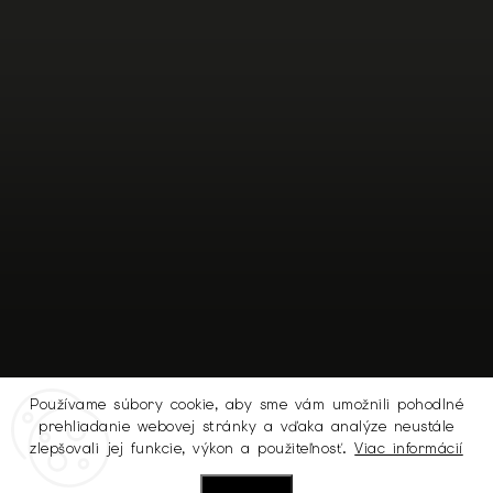
Používame súbory cookie, aby sme vám umožnili pohodlné
prehliadanie webovej stránky a vďaka analýze neustále
Sledovať na Instagrame
zlepšovali jej funkcie, výkon a použiteľnosť.
Viac informácií
Nastavenie