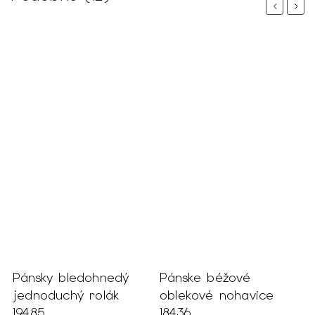
Previous
Next
 %
Pánsky bledohnedý
Pánske béžové
P
jednoduchý rolák
oblekové nohavice
s
ký
19485
18436
1