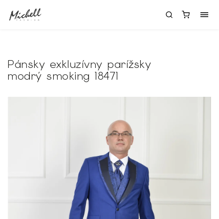
Pánsky exkluzívny parížsky
modrý smoking 18471