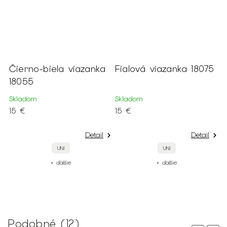
 %
Čierno-biela viazanka
Fialová viazanka 18075
P
18055
S
1
Skladom
Skladom
S
15 €
15 €
2
Detail
Detail
UNI
UNI
+ ďalšie
+ ďalšie
Podobné (12)