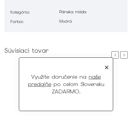
Pánska móda
Kategória
:
Modrá
Farba
:
Súvisiaci tovar
Previous
Next
Využite doručenie na
naše
predajňe
po celom Slovensku
ZADARMO
.