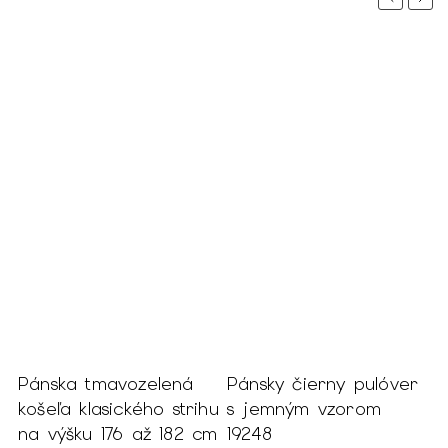
 %
Pánska tmavozelená
Pánsky čierny pulóver
P
košeľa klasického strihu
s jemným vzorom
k
na výšku 176 až 182 cm
19248
S