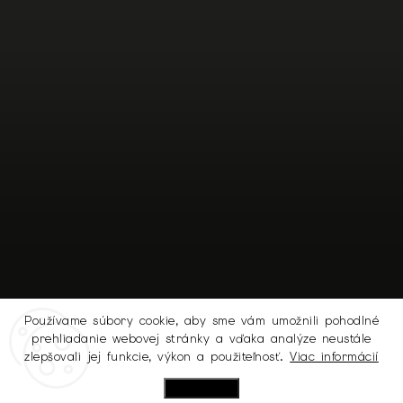
Používame súbory cookie, aby sme vám umožnili pohodlné
prehliadanie webovej stránky a vďaka analýze neustále
Sledovať na Instagrame
zlepšovali jej funkcie, výkon a použiteľnosť.
Viac informácií
Nastavenie