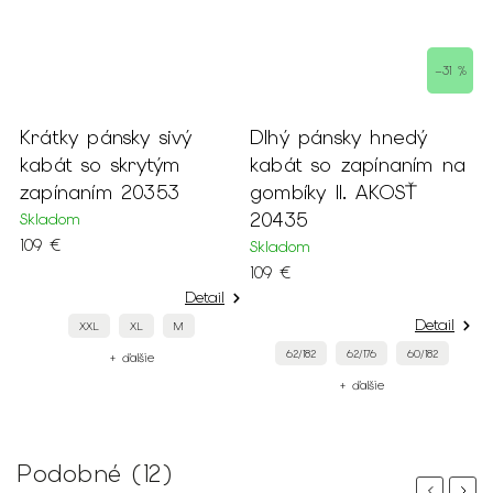
–31 %
Krátky pánsky sivý
Dlhý pánsky hnedý
P
kabát so skrytým
kabát so zapínaním na
v
zapínaním 20353
gombíky II. AKOSŤ
f
20435
Skladom
S
109 €
3
Skladom
109 €
Detail
Detail
XXL
XL
M
62/182
62/176
60/182
+ ďalšie
+ ďalšie
Podobné (12)
Previous
Next