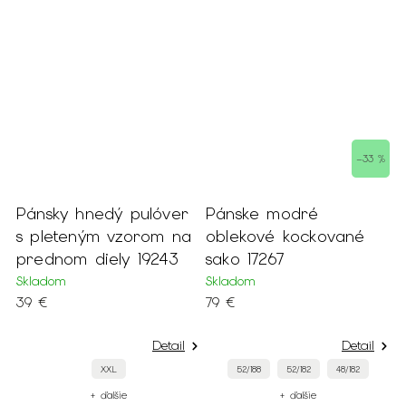
–33 %
Pánsky hnedý pulóver
Pánske modré
P
s pleteným vzorom na
oblekové kockované
t
prednom diely 19243
sako 17267
s
Skladom
Skladom
S
39 €
79 €
1
Detail
Detail
XXL
52/188
52/182
48/182
+ ďalšie
+ ďalšie