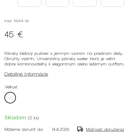
Kód:
19244-M
45 €
Pánsky béžový pulóver s jemným vzorom na prednom diely.
Okrúhly výstrih. Univerzálny pánsky sveter ktorý je veľmi
dobre kombinovateľný k elegantným alebo ležérnym outfitom.
Detailné informácie
Veľkosť
Skladom
(
3 ks
)
Môžeme doručiť do:
14.8.2026
Možnosti doručenia