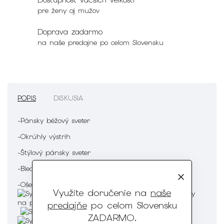
pre ženy aj mužov
Doprava zadarmo
na naše predajne po celom Slovensku
POPIS
DISKUSIA
-Pánsky béžový sveter
-Okrúhly výstrih
-Štýlový pánsky sveter
-Bledohnedo-čierne detaily na prednom diely
-Ošetrenie :
Využite doručenie na
naše
predajňe
po celom Slovensku
ZADARMO
.