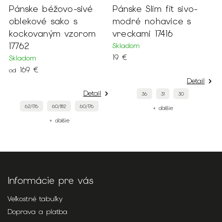
Pánske béžovo-sivé
Pánske Slim fit sivo-
B
oblekové sako s
modré nohavice s
k
kockovaným vzorom
vreckami 17416
r
17762
v
Skladom
19 €
Skladom
S
169 €
2
od
Detail
Detail
36
31
30
62/176
60/182
60/176
+ ďalšie
+ ďalšie
Informácie pre vás
Veľkostné tabuľky
Doprava a platba