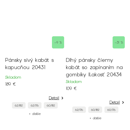
%
–9 %
–31 %
Pánsky sivý kabát s
Dlhý pánsky čierny
P
a
kapucňou 20431
kabát so zapínaním na
k
gombíky II.akosť 20434
2
Skladom
Skladom
S
189 €
109 €
9
Detail
Detail
62/182
62/176
60/182
62/176
60/182
60/176
+ ďalšie
+ ďalšie