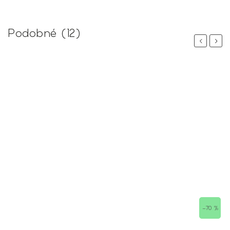
Podobné (12)
Previous
Next
 %
–70 %