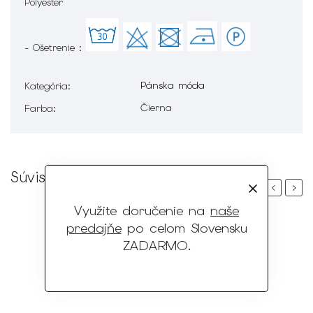
Polyester
- Ošetrenie :
Pánska móda
Kategória
:
Čierna
Farba
:
Súvisiaci tovar
Previous
Next
Využite doručenie na
naše
predajňe
po celom Slovensku
ZADARMO
.