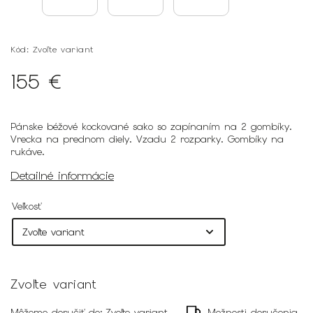
Kód:
Zvoľte variant
155 €
Pánske béžové kockované sako so zapínaním na 2 gombíky.
Vrecka na prednom diely. Vzadu 2 rozparky. Gombíky na
rukáve.
Detailné informácie
Veľkosť
Zvoľte variant
Môžeme doručiť do:
Zvoľte variant
Možnosti doručenia