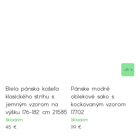
–25 %
Biela pánska košeľa
Pánske modré
P
hu
klasického strihu s
oblekové sako s
k
jemným vzorom na
kockovaným vzorom
S
výšku 176-182 cm 21585
17702
3
Skladom
Skladom
45 €
119 €