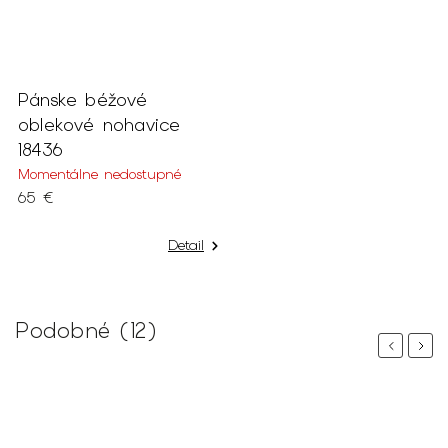
Pánske béžové
oblekové nohavice
18436
Momentálne nedostupné
65 €
Detail
Podobné (12)
Previous
Next