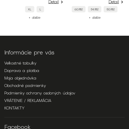
Detail
Detail
XL
L
60/182
54/182
50/182
+ ďalšie
+ ďalšie
Informácie pre vás
Veľkostné tabuľky
Doprava a platba
Moja objednávka
Obchodné podmienky
Podmienky ochrany osobných údajov
VRÁTENIE / REKLAMÁCIA
KONTAKTY
Facebook