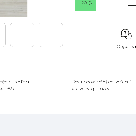
–20 %
Opýtať sa
očná tradícia
Dostupnosť väčších veľkostí
ku 1995
pre ženy aj mužov