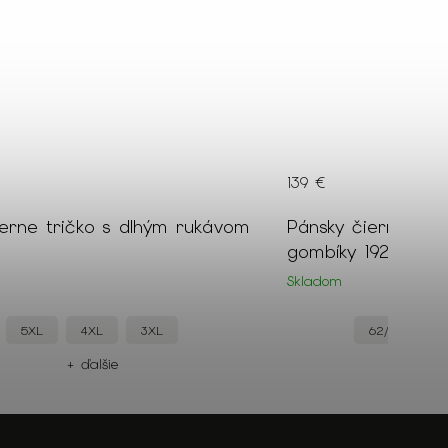
139 €
erne tričko s dlhým rukávom
Pánsky čierny ele
gombíky 19251
Skladom
5XL
4XL
3XL
62/182
+ ďalšie
+