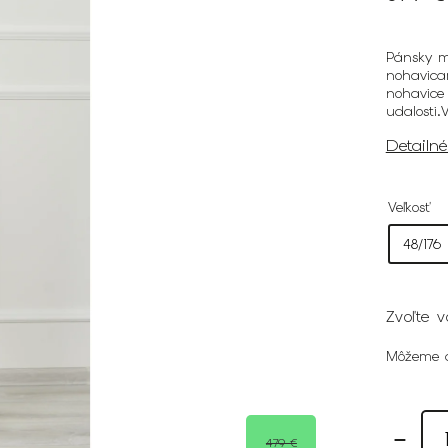
Pánsky m
nohavica
nohavice
udalosti
Detailn
Veľkosť
Zvoľte v
Môžeme d
479 €