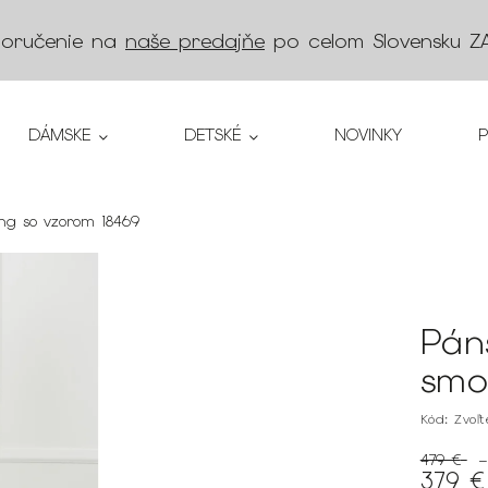
doručenie na
naše predajňe
po celom Slovensku
Z
DÁMSKE
DETSKÉ
NOVINKY
ng so vzorom 18469
Pán
smo
Kód:
Zvoľ
479 €
–
379 €