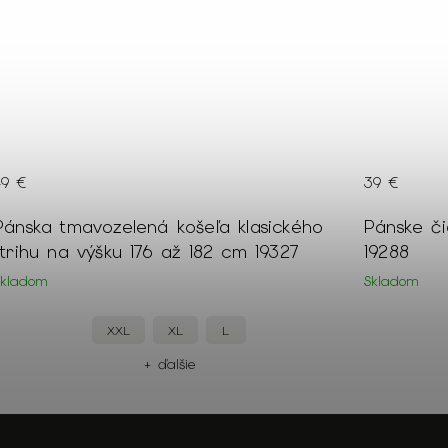
49 €
39 €
Pánska tmavozelená košeľa klasického
Pánske či
strihu na výšku 176 až 182 cm 19327
19288
Skladom
Skladom
XXL
XL
L
+ ďalšie