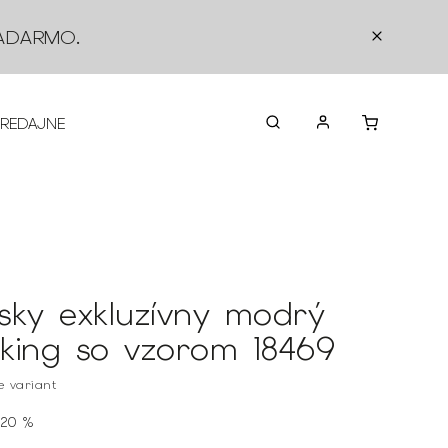
ADARMO
.
PREDAJNE
O NÁS
KONTAKTY
VRÁTEN
sky exkluzívny modrý
king so vzorom 18469
te variant
20 %