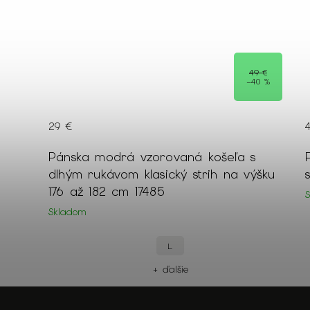
49 €
–40 %
29 €
orom
Pánska modrá vzorovaná košeľa s
dlhým rukávom klasický strih na výšku
176 až 182 cm 17485
Skladom
L
+ ďalšie