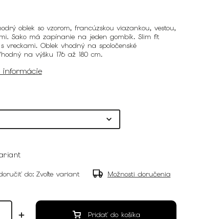
odrý oblek so vzorom, francúzskou viazankou, vestou,
mi. Sako má zapínanie na jeden gombík. Slim fit
 s vreckami. Oblek vhodný na spoločenské
.Vhodný na výšku 176 až 180 cm.
é informácie
ariant
oručiť do:
Zvoľte variant
Možnosti doručenia
Pridať do košíka