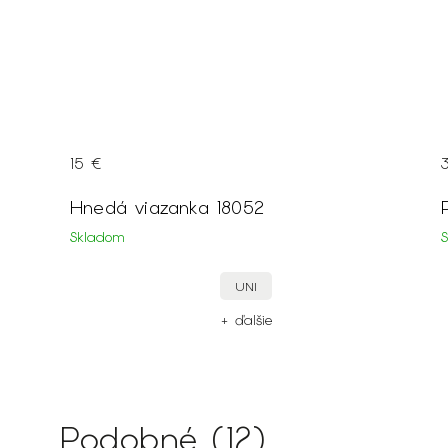
15 €
Hnedá viazanka 18052
Skladom
UNI
+ ďalšie
Podobné (12)