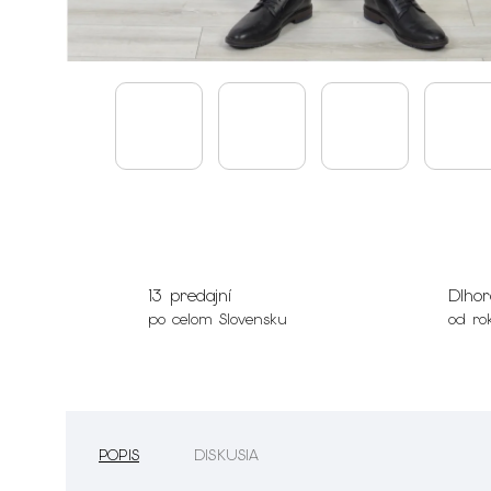
13 predajní
Dlhor
po celom Slovensku
od ro
POPIS
DISKUSIA