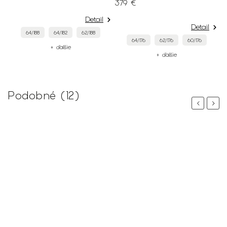
379 €
29 €
Detail
Detail
64/188
64/182
62/188
64/176
62/176
60/176
+ ďalšie
+ ďalšie
Podobné (12)
Previous
Next