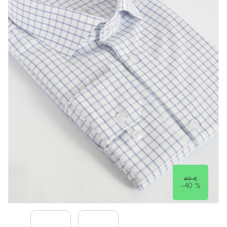
49 €
–40 %