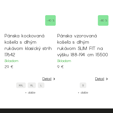
 %
–40 %
–80 %
Pánska kockovaná
Pánska vzorovaná
P
košeľa s dlhým
košeľa s dlhým
n
rukávom klasický strih
rukávom SLIM FIT na
c
17642
výšku 188-194 cm 15500
v
r
Skladom
Skladom
29 €
9 €
S
2
Detail
Detail
XXL
XL
L
S
+ ďalšie
+ ďalšie