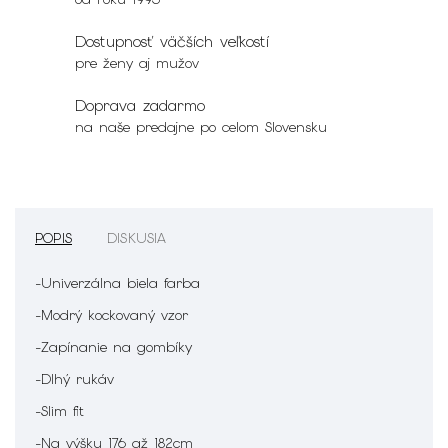
Dostupnosť väčších veľkostí
pre ženy aj mužov
Doprava zadarmo
na naše predajne po celom Slovensku
POPIS
DISKUSIA
-Univerzálna biela farba
-Modrý kockovaný vzor
-Zapínanie na gombíky
-Dlhý rukáv
-Slim fit
-Na výšku 176 až 182cm