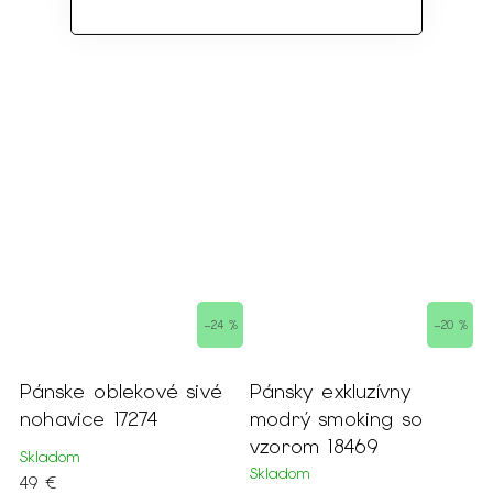
–24 %
–20 %
ske oblekové sivé
Pánsky exkluzívny
Pánske
avice 17274
modrý smoking so
oblek
vzorom 18469
nohavi
adom
Skladom
Momentá
€