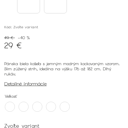
Kód:
Zvoľte variant
49 €
–40 %
29 €
Pánska biela košeľa s jemným modrým kockovaným vzorom.
Slim zúžený strih, ideálna na výšku 176 až 182 cm. Dlhý
rukáv.
Detailné informácie
Veľkosť
Zvoľte variant