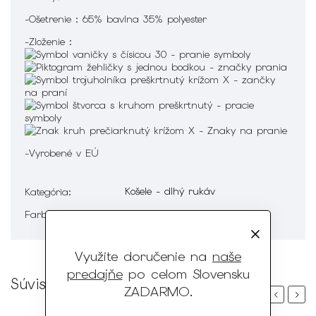
-Ošetrenie : 65% bavlna 35% polyester
-Zloženie :
-Vyrobené v EÚ
Košele - dlhý rukáv
Kategória
:
Biela
Farba
:
Využite doručenie na
naše
predajňe
po celom Slovensku
Súvisiaci tovar
ZADARMO
.
Previous
Next