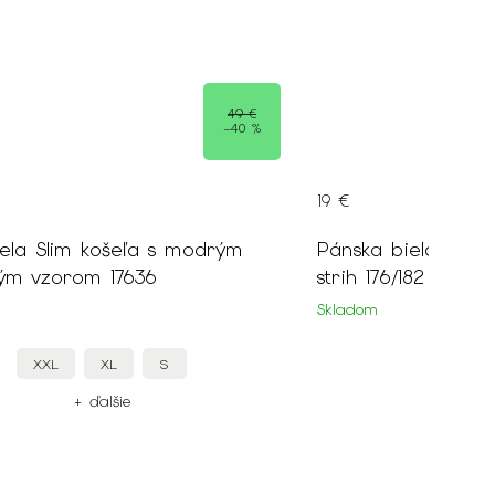
45 €
–57 %
19 €
Pánska biela manžetová košeľa klasický
strih 176/182 16116
Skladom
L
3XL
+ ďalšie