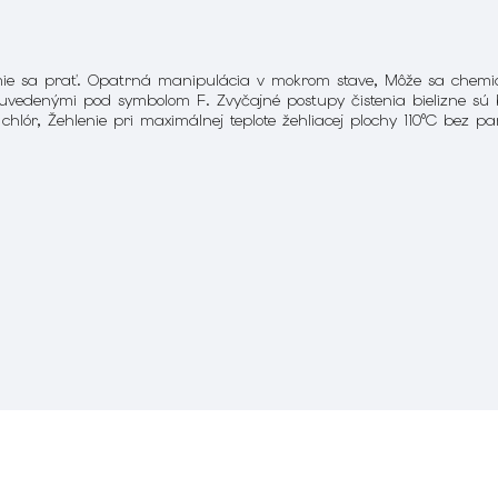
mie sa prať. Opatrná manipulácia v mokrom stave, Môže sa chemick
uvedenými pod symbolom F. Zvyčajné postupy čistenia bielizne s
 chlór, Žehlenie pri maximálnej teplote žehliacej plochy 110°C bez p