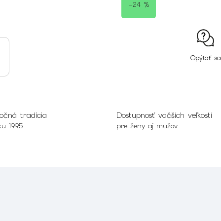
–24 %
Opýtať sa
očná tradícia
Dostupnosť väčších veľkostí
ku 1995
pre ženy aj mužov