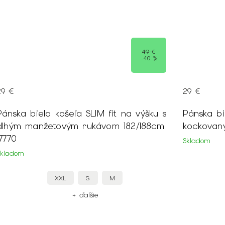
49 €
49 €
–40 %
–40 %
29 €
a výšku s
Pánska biela Slim košeľa s modrým
2/188cm
kockovaným vzorom 17636
Skladom
XXL
XL
S
+ ďalšie