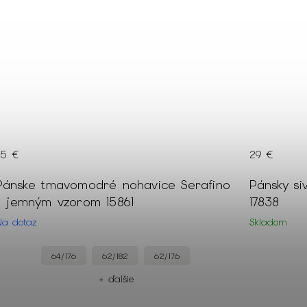
55 €
–47 %
29 €
45 €
Pánsky sivý sveter so stojačikom na zips
Biela pán
17838
jemným v
21585
Skladom
Skladom
L
+ ďalšie