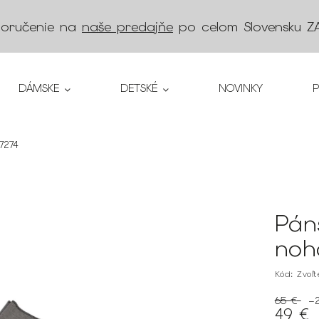
doručenie na
naše predajňe
po celom Slovensku
Z
DÁMSKE
DETSKÉ
NOVINKY
7274
Pán
noh
Kód:
Zvoľ
65 €
–
49 €