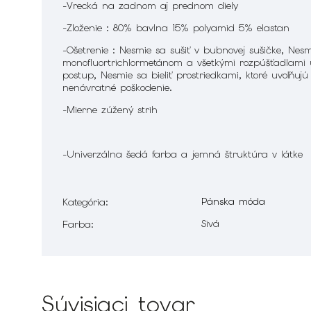
-Vrecká na zadnom aj prednom diely
-Zloženie : 80% bavlna 15% polyamid 5% elastan
-Ošetrenie :
Nesmie sa sušiť v bubnovej sušičke, Nes
monofluortrichlormetánom a všetkými rozpúšťadlami 
postup, Nesmie sa bieliť prostriedkami, ktoré uvoľňujú
nenávratné poškodenie.
-Mierne zúžený strih
-Univerzálna šedá farba a jemná štruktúra v látke
Pánska móda
Kategória
:
Sivá
Farba
:
Súvisiaci tovar