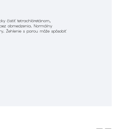
y čistiť tetrachlóretánom,
ú bez obmedzenia. Normálny
ary. Žehlenie s parou môže spôsobiť