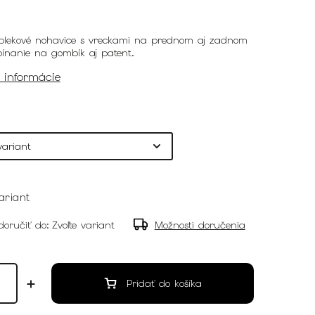
blekové nohavice s vreckami na prednom aj zadnom
apínanie na gombík aj patent.
é informácie
ariant
oručiť do:
Zvoľte variant
Možnosti doručenia
Pridať do košíka