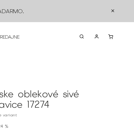
ADARMO
.
PREDAJNE
O NÁS
KONTAKTY
VRÁTEN
ske oblekové sivé
avice 17274
te variant
24 %