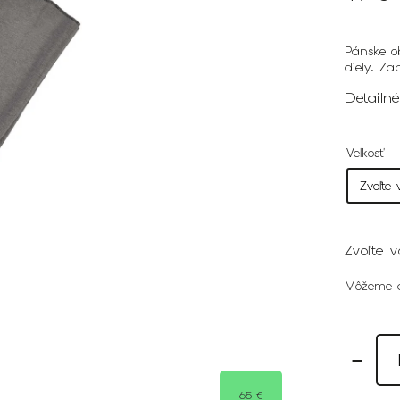
Pánske o
diely. Z
Detailn
Veľkosť
Zvoľte v
Môžeme d
65 €